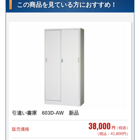
この商品を見ている方におすすめ！
＜ヤマトらくらく家財便＞
(搬入・設置までいたします)
サイズ：Ａランク(160cmまで)
ヤマトらくらく家財便料金はこちら
＜送料例＞
■横浜市内 1台 ￥1,000～（自社便・軒先渡し）
￥2,000～（自社便・搬入設置 階段
無し）
＊区により異なります。
■東京23区 1台 ￥5,000（自社便 軒先渡し）
￥8,000（自社便・搬入設置 階段無
し）
■神奈川県・東京都 1台 ￥3,260（ヤマトらくらく家
引違い書庫 603D-AW 新品
財便 Ａランク）
38,000
■千葉県・埼玉県 1台 ￥3,260（ヤマトらくらく家
円
（税抜）
販売価格
財便 Ａランク）
（税込：41,800円）
■大阪・京都・奈良 1台 ￥3,500（メーカー直送 車