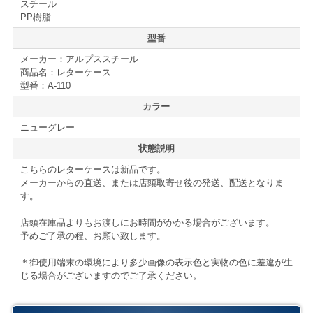
【送料・配送について】
スチール
PP樹脂
■配送先・条件・他社様サイトと比較して最良の方法で見
積致します。
型番
メーカー：アルプススチール
＜法人様限定メーカー直送便＞
商品名：レターケース
型番：A-110
小口送り付け便 （車上荷台渡し ＊要お客様搬入・設
置）
カラー
＊地域・物量により料金が異なります。
ニューグレー
＊東京都・愛知県のメーカー拠点より料金を算出致しま
状態説明
す。
こちらのレターケースは新品です。
メーカー直送便についてはこちら
メーカーからの直送、または店頭取寄せ後の発送、配送となりま
す。
＜自社便＞
＊神奈川、首都圏対応
横浜市内 1,000円～（軒先渡し ）
店頭在庫品よりもお渡しにお時間がかかる場合がございます。
予めご了承の程、お願い致します。
東京都内 5,000円～
＊お客様のご要望に応じたお渡し方法で送料算出致しま
＊御使用端末の環境により多少画像の表示色と実物の色に差違が生
す。
じる場合がございますのでご了承ください。
自社便についてはこちら