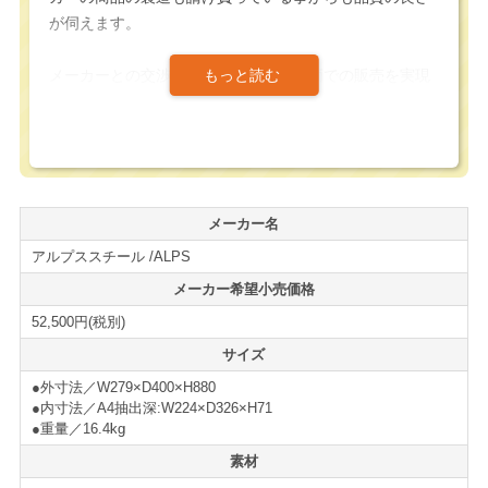
が伺えます。
メーカーとの交渉、ご協力によって安価での販売を実現
致しました。
弊社でも実品の確認を行い、確かな品質を確認しており
ます。
販売・搬入実績も多数ございますので安心してお買い求
メーカー名
め頂けます。
アルプススチール /ALPS
＜仕様・付属品等＞
■A4縦1列
メーカー希望小売価格
■深型10段
52,500円(税別)
＊サイズ等の詳細はページ下部に記載がございます。
サイズ
●外寸法／W279×D400×H880
＜キャスター付ベース（別売り）＞
●内寸法／A4抽出深:W224×D326×H71
■
キャスター付きベースはこちら
●重量／16.4kg
素材