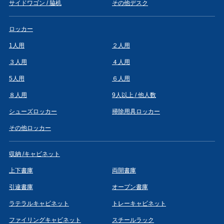
サイドワゴン / 脇机
その他デスク
ロッカー
1人用
２人用
３人用
４人用
5人用
６人用
８人用
9人以上 / 他人数
シューズロッカー
掃除用具ロッカー
その他ロッカー
収納 /キャビネット
上下書庫
両開書庫
引違書庫
オープン書庫
ラテラルキャビネット
トレーキャビネット
ファイリングキャビネット
スチールラック