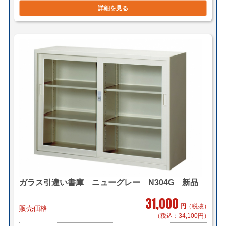
詳細を見る
上荷台渡し）
＊複数（他商品含む）ご購入の場合は同梱等、最良の方
法で送料を算出させて頂きます。
＊店頭引き渡し可能です。（要事前連絡）
ガラス引違い書庫 ニューグレー N304G 新品
31,000
円
（税抜）
販売価格
（税込：34,100円）