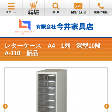
レターケース A4 1列 深型10段
A-110 新品