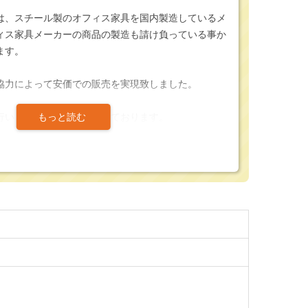
は、スチール製のオフィス家具を国内製造しているメ
ィス家具メーカーの商品の製造も請け負っている事か
ます。
協力によって安価での販売を実現致しました。
行い、確かな品質を確認しております。
ございますので安心してお買い求め頂けます。
ージ下部に記載がございます。
（別売り）＞
スはこちら