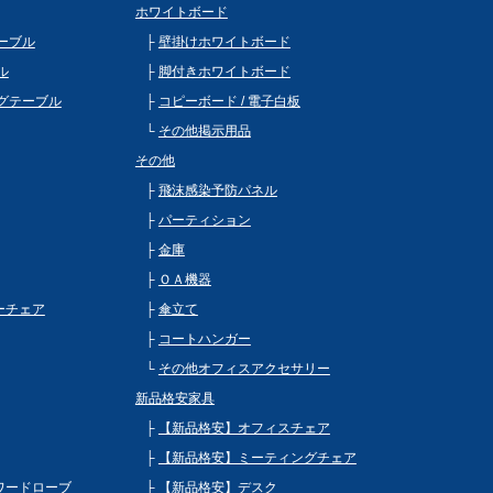
ホワイトボード
ーブル
壁掛けホワイトボード
ル
脚付きホワイトボード
グテーブル
コピーボード / 電子白板
その他掲示用品
その他
飛沫感染予防パネル
パーティション
金庫
ＯＡ機器
ビーチェア
傘立て
コートハンガー
その他オフィスアクセサリー
新品格安家具
【新品格安】オフィスチェア
【新品格安】ミーティングチェア
 ワードローブ
【新品格安】デスク