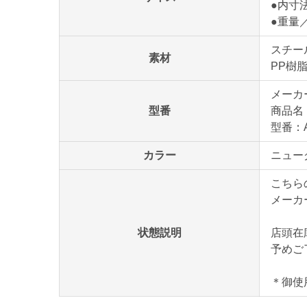
●内寸法
●重量／1
スチー
素材
PP樹
メーカ
型番
商品名
型番：A
カラー
ニュー
こちら
メーカ
状態説明
店頭在
予めご
＊御使