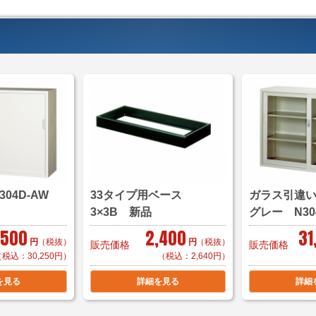
＜送料例＞
■横浜市内 1台 ￥1,
￥2,000～（
＊区により
■東京23区 1台 ￥5
￥8,000（自
■神奈川県・東京都 1
■千葉県・埼玉県 1台
ク）
304D-AW
33タイプ用ベース
ガラス引違
■大阪・京都・奈良 1
3×3B 新品
グレー N3
,500
2,400
31
＊複数（他商品含む）
円
（税抜）
円
（税抜）
販売価格
販売価格
て頂きます。
（税込：30,250円）
（税込：2,640円）
＊店頭引き渡し可能で
を見る
詳細を見る
詳細