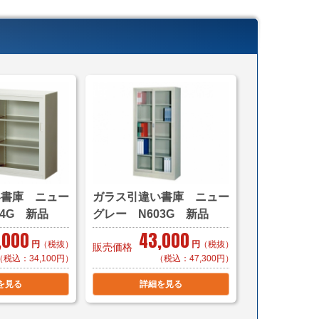
000～（自社便・軒先渡し）
自社便・搬入設置 階段無し）
異なります。
,000（自社便 軒先渡し）
社便・搬入設置 階段無し）
台 ￥3,260（ヤマトらくらく家財便 Ａランク）
 ￥3,260（ヤマトらくらく家財便 Ａラン
い書庫 ニュー
ガラス引違い書庫 ニュー
台 ￥3,500（メーカー直送 車上荷台渡し）
04G 新品
グレー N603G 新品
,000
43,000
ご購入の場合は同梱等、最良の方法で送料を算出させ
円
（税抜）
円
（税抜）
販売価格
（税込：34,100円）
（税込：47,300円）
す。（要事前連絡）
を見る
詳細を見る