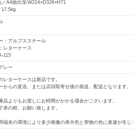
／A4抽出深:W224×D326×H71
【送料・配送について
7.5kg
■配送先・条件・他社
ル
＜法人様限定メーカー
脂
小口送り付け便 （車
＊地域・物量により料
ー：アルプススチール
＊東京都・愛知県のメ
：レターケース
メーカー直送便につい
-115
グレー
＜自社便＞
＊神奈川、
横浜市内 1,000円～
のレターケースは新品です。
東京都内 5,000円～
ーからの直送、または店頭取寄せ後の発送、配送となります。
＊お客様のご要望に応
自社便についてはこち
庫品よりもお渡しにお時間がかかる場合がございます。
了承の程、お願い致します。
＜ヤマトらくらく家財
サイズ：Ａランク(160
用端末の環境により多少画像の表示色と実物の色に差違が生じ
ヤマトらくらく家財便