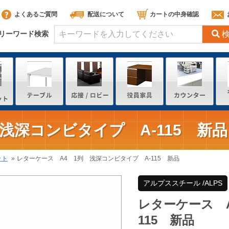
よくあるご質問
配送について
カートの中身確認
リーワード検索
浅深コンビタイプ A-115 新品
ット
レターケース A4 1列 浅深コンビタイプ A-115 新品
アルプススチール /ALPS
レターケース A
115 新品