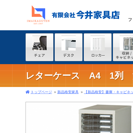
フ
レターケース A4 1列 
トップページ
新品格安家具
【新品格安】書庫・キャビネ