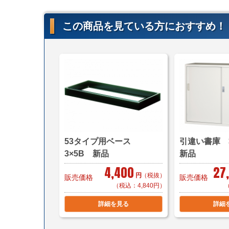
この商品を見ている方におすすめ！
53タイプ用ベース
引違い書庫 
3×5B 新品
新品
4,400
27
円
（税抜）
販売価格
販売価格
（税込：4,840円）
詳細を見る
詳細