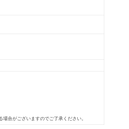
】
様サイトと比較して最良の方法で見積致します。
直送便＞
上荷台渡し ＊要お客様搬入・設置）
金が異なります。
ーカー拠点より料金を算出致します。
てはこちら
首都圏対応
（軒先渡し ）
じたお渡し方法で送料算出致します。
ら
便＞
(搬入・設置までいたします)
cmまで)
る場合がございますのでご了承ください。
料金はこちら