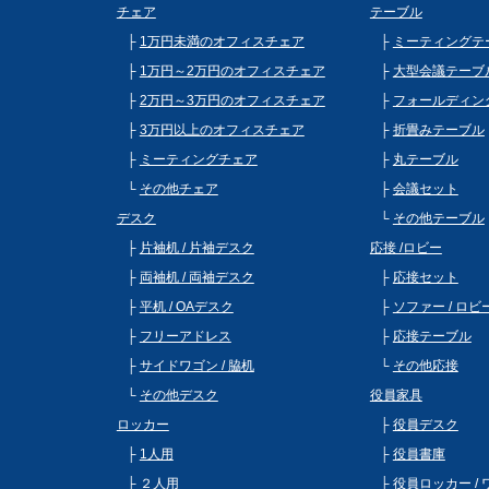
チェア
テーブル
1万円未満のオフィスチェア
ミーティングテ
1万円～2万円のオフィスチェア
大型会議テーブ
2万円～3万円のオフィスチェア
フォールディン
3万円以上のオフィスチェア
折畳みテーブル
ミーティングチェア
丸テーブル
その他チェア
会議セット
デスク
その他テーブル
片袖机 / 片袖デスク
応接 /ロビー
両袖机 / 両袖デスク
応接セット
平机 / OAデスク
ソファー / ロ
フリーアドレス
応接テーブル
サイドワゴン / 脇机
その他応接
その他デスク
役員家具
ロッカー
役員デスク
1人用
役員書庫
２人用
役員ロッカー /