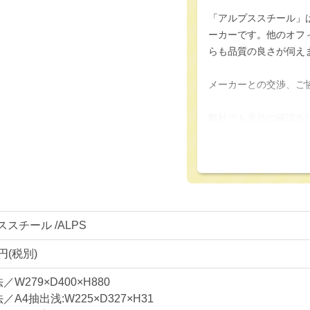
「アルプススチール」
ーカーです。他のオフ
らも品質の良さが伺え
メーカーとの交渉、ご
弊社でも実品の確認を
販売・搬入実績も多数
＜仕様・付属品等＞
■A4縦1列
■浅型10段 深型5段
＊サイズ等の詳細はペ
スチール /ALPS
＜キャスター付ベース
0円(税別)
■
キャスター付きベー
／W279×D400×H880
／A4抽出浅:W225×D327×H31