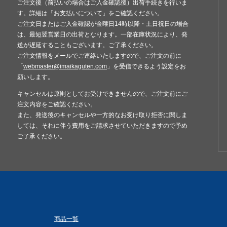
ご注文後（前払いの場合はご入金確認後）出荷手続きを行いま
す。詳細は「お支払いについて」をご確認ください。
ご注文日またはご入金確認が金曜日14時以降・土日祝日の場合
は、最短翌営業日の出荷となります。一部在庫状況により、発
送が遅延することもございます。ご了承ください。
ご注文情報をメールでご連絡いたしますので、ご注文の前に
「
webmaster@imaikaguten.com
」を受信できるよう設定をお
願いします。
キャンセルは原則としてお受けできませんので、ご注文前にご
注文内容をご確認ください。
また、発送後のキャンセルや一方的なお受け取り拒否に関しま
しては、それに伴う費用をご請求させていただきますので予め
ご了承ください。
商品一覧