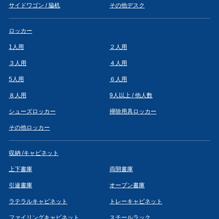
サイドワゴン / 脇机
その他デスク
ロッカー
1人用
２人用
３人用
４人用
5人用
６人用
８人用
9人以上 / 他人数
シューズロッカー
掃除用具ロッカー
その他ロッカー
収納 /キャビネット
上下書庫
両開書庫
引違書庫
オープン書庫
ラテラルキャビネット
トレーキャビネット
ファイリングキャビネット
スチールラック