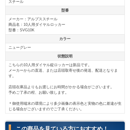
能になります。
スチール
型番
ダイヤルロッカーの最大の利点は鍵の管理が不要な所に
メーカー：アルプススチール
あります。本来、鍵の紛失や、未返却での退職等、ロッ
商品名：10人用ダイヤルロッカー
カーの鍵の管理は労力が必要となります。
型番：SVG10K
カラー
その点、ダイヤルロッカーは、非常解錠キーを用いた少
ニューグレー
ない労力での管理が可能となります。
状態説明
高品質で利便性の高いお勧めのロッカーです。
こちらの10人用ダイヤル錠ロッカーは新品です。
メーカーからの直送、または店頭取寄せ後の発送、配送となりま
ロッカーの新増設、買い替えの際には是非ご検討下さ
す。
い。
店頭在庫品よりもお渡しにお時間がかかる場合がございます。
＊サイズ等の詳細はページ下部に記載がございます。
予めご了承の程、お願い致します。
＊御使用端末の環境により多少画像の表示色と実物の色に差違が生
オプション販売
じる場合がございますのでご了承ください。
■
ダイヤル錠用 マスター治具はこちら
この商品を見ている方におすすめ！