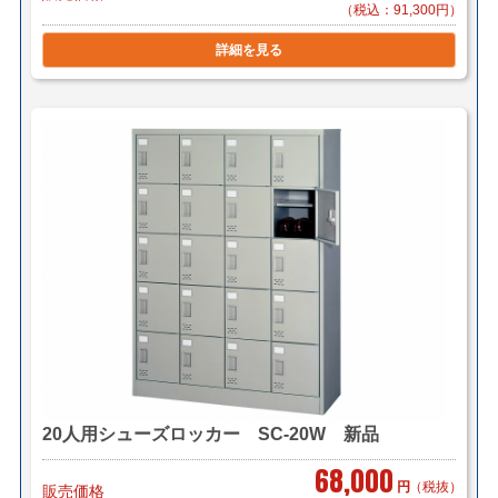
■大阪・京都・奈良 1台 ￥8,400（メーカー直送 車
（税込：91,300円）
上荷台渡し）
詳細を見る
＊複数（他商品含む）ご購入の場合は同梱等、最良の方
法で送料を算出させて頂きます。
＊店頭引き渡し可能です。（要事前連絡）
20人用シューズロッカー SC-20W 新品
68,000
円
（税抜）
販売価格