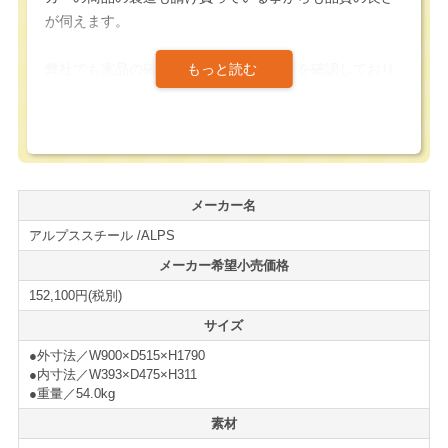
が伺えます。
弊社でも実品の確認を行い、確かな品質を確認しており
ます。販売・搬入実績も多数ございますので安心してお
買い求め頂けます。
スタンダードなロッカーですが、国内製造のロッカーだ
けあり、安価で販売されるノックダウン（組立）の海外
メーカー名
生産品と比べると丈夫で長くお使い頂ける良質なロッカ
アルプススチール /ALPS
ーです。
メーカー希望小売価格
ダイヤル錠ロッカーは、キーレスで使用できる利便性の
152,100円(税別)
高いロッカーであると同時に、特定の個人ロッカーの場
サイズ
所を定めず、不特定多数の人によってフレキシブルな使
●外寸法／W900×D515×H1790
い方をする事が可能な利便性の高いロッカーです。
●内寸法／W393×D475×H311
●重量／54.0kg
また、別売りオプションのマスター治具によって、開錠
素材
ナンバーが分からなくなってしまった際の非常開錠も可