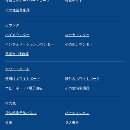
役員ロッカー / ワードローブ
役員セット
その他役員家具
カウンター
ハイカウンター
ローカウンター
インフォメーションカウンター
その他カウンター
電話台 / 演台等
ホワイトボード
壁掛けホワイトボード
脚付きホワイトボード
コピーボード / 電子白板
その他掲示用品
その他
飛沫感染予防パネル
パーティション
金庫
ＯＡ機器