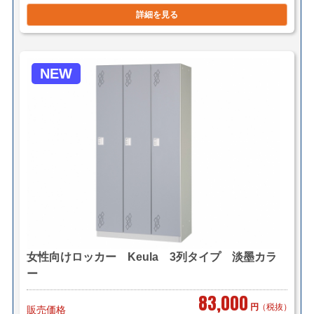
＜ヤマトらくらく家財便＞
(搬入・設置までいたします)
詳細を見る
サイズ：Ｅランク(350cmまで)
ヤマトらくらく家財便料金はこちら
NEW
＜送料例＞
■横浜市内 1台 ￥1,000～（自社便・軒先渡し）
￥2,000～（自社便・搬入設置 階段
無し）
＊区により異なります。
■東京23区 1台 ￥5,000（自社便 軒先渡し）
￥8,000（自社便・搬入設置 階段無
し）
■神奈川県・東京都 1台 ￥8,800（メーカー直送 車
女性向けロッカー Keula 3列タイプ 淡墨カラ
上荷台渡し）
ー
■千葉県・埼玉県 1台 ￥9,300（メーカー直送 車
83,000
上荷台渡し）
円
（税抜）
販売価格