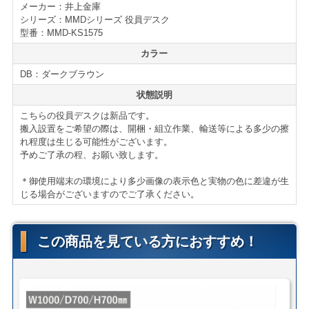
メーカー：井上金庫
シリーズ：MMDシリーズ 役員デスク
仕様・機能
型番：MMD-KS1575
MMDシリーズ 役員デスク
カラー
■片袖タイプ
DB：ダークブラウン
■背面コード収納
状態説明
■コードホール
■カギ２本付
こちらの役員デスクは新品です。
搬入設置をご希望の際は、開梱・組立作業、輸送等による多少の擦
＊サイズ・型番等の詳細はページ下部に記載がございま
れ程度は生じる可能性がございます。
す。
予めご了承の程、お願い致します。
＊御使用端末の環境により多少画像の表示色と実物の色に差違が生
じる場合がございますのでご了承ください。
【送料・配送について】
＜自社便＞
＊神奈川、首都圏対応
横浜市内 1,000円（税別）から（軒先渡し ＊簡単な搬
この商品を見ている方におすすめ！
入可）
東京都内 5,000円（税別）から
＊お客様のご要望に応じたお渡し方法で送料算出致しま
す。