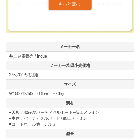
役員デスクとは言え、使い心地、機能目にも配慮がされ
ています。
デスク背面には扉付きの収納スペースがあり、配線やタ
ップの収納が可能になっています。
また、デスク天板上には、大型のコードホールが装備さ
メーカー名
れており、背面の収納へのアクセスを可能にしていま
井上金庫販売 / inoue
す。
メーカー希望小売価格
デザイン面においても、重厚感のあるダークブラウンに
225,700円(税別)
シルバーのライン入りの引き出しにすることでスタイリ
サイズ
ッシュな印象を持った役員デスクになっています。
W1500/D750/H716 ㎜ 70.3㎏
この機能性と、デザインを持った役員デスクとしては非
素材
常にコストパフォーマンスに優れたデスクになっていま
■天板：42㎜厚パーティクルボード+低圧メラミン
す。
■本体：パーティクルボード+低圧メラミン
■コードホール他：アルミ
役員デスク、書斎机の導入、買い替えの際には是非ご検
型番
討下さい。