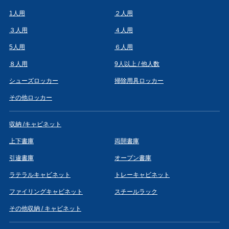
1人用
２人用
３人用
４人用
5人用
６人用
８人用
9人以上 / 他人数
シューズロッカー
掃除用具ロッカー
その他ロッカー
収納 /キャビネット
上下書庫
両開書庫
引違書庫
オープン書庫
ラテラルキャビネット
トレーキャビネット
ファイリングキャビネット
スチールラック
その他収納 / キャビネット