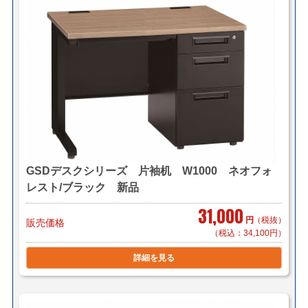
自社便についてはこちら
＜法人様限定メーカー直送便＞
（利用条件はこちら）
【メーカー配送便(地域限定)】＊搬入まで
6,300円～/1件（税別）でお届け致します。
＊対応可能地域「東京23区内」「横浜・川崎」「千葉県
一部(東京より千葉市まで」
＊物量、商品によってお見積り致します。
＊階段作業、経路養生は別途見積もりとなります。
＊組立対応可 組立費 7,100円/1台（税別）
GSDデスクシリーズ 片袖机 W1000 ネオフォ
レスト/ブラック 新品
【小口送り付け便】＊軒先渡し（要お客様搬入・組立）
31,000
6,300円～/1台（税別）でお届け致します。
円
（税抜）
販売価格
（税込：34,100円）
＊お届け地域によってお見積り致します。
詳細を見る
＜送料例（税込み）＞
■横浜市内 1台 ￥1,000～（自社便・軒先渡し）