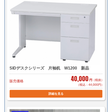
1台 ￥3,300～（自社便・搬入作業付
き/EV有り）
＊区により異なります。
＊組立対応可 組立費 2,000円/1台（税
別）
■東京23区 1台で￥5,500（自社便・軒先渡し）
1台で￥8,800（自社便・搬入作業付き/EV
有り）
SIDデスクシリーズ 片袖机 W1200 新品
＊階段作業・経路養生は別途見積もり致します。
＊複数（他商品含む）ご購入の場合は同梱等、最良の方
40,000
円
（税抜）
販売価格
法で送料を算出させて頂きます。
（税込：44,000円）
＊店頭引き渡し可能です。（要取り寄せ・来店予約）
詳細を見る