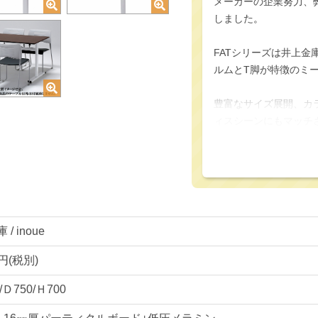
メーカーの企業努力、
しました。
FATシリーズは井上
ルムとT脚が特徴のミ
豊富なサイズ展開、カ
ィスシーンにもマッチ
ブルです。
一般的に4本脚よりも
ィングテーブルは、見
す。
/ inoue
天板カラーも3色展開
せて選ぶ事が可能にな
0円(税別)
/Ｄ750/Ｈ700
ミーティングテーブル