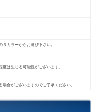
ィングテーブル
の３カラーからお選び下さい。
クブラウン」・「ナチュラル」・「ホワイト」の３カ
。
ご入力下さい。
程度は生じる可能性がございます。
先渡し（要お客様組立）
る場合がございますのでご了承ください。
（税別）でお届け致します。
は別途お見積りとなります。
費 1500円/台（税別）
首都圏対応