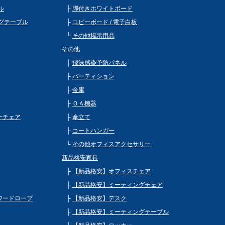
ル
脚付きホワイトボード
グテーブル
コピーボード / 電子白板
その他掲示用品
その他
飛沫感染予防パネル
パーティション
金庫
ＯＡ機器
ビーチェア
傘立て
コートハンガー
その他オフィスアクセサリー
新品格安家具
【新品格安】オフィスチェア
【新品格安】ミーティングチェア
 ワードローブ
【新品格安】デスク
【新品格安】ミーティングテーブル