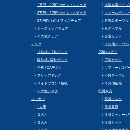
1万円～2万円のオフィスチェア
大型会議テーブ
2万円～3万円のオフィスチェア
フォールディン
3万円以上のオフィスチェア
折畳みテーブル
ミーティングチェア
丸テーブル
その他チェア
会議セット
デスク
その他テーブル
片袖机 / 片袖デスク
応接 /ロビー
両袖机 / 両袖デスク
応接セット
平机 / OAデスク
ソファー / ロ
フリーアドレス
応接テーブル
サイドワゴン / 脇机
その他応接
その他デスク
役員家具
ロッカー
役員デスク
1人用
役員書庫
２人用
役員ロッカー /
３人用
役員セット