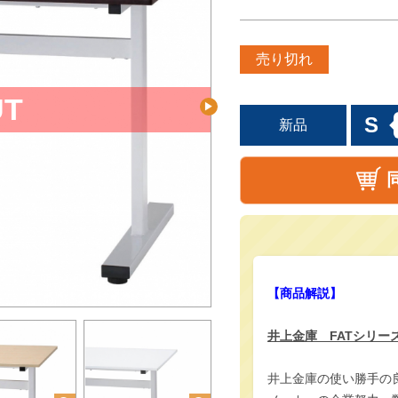
売り切れ
S
新品
【商品解説】
井上金庫 FATシリー
井上金庫の使い勝手の