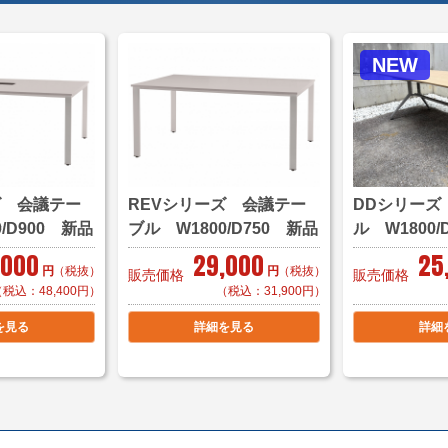
横浜市内 1,000円
東京都内 5,000円か
NEW
＊お客様のご要望に応
自社便についてはこち
メーカーからの直送、
店頭在庫品よりもお渡
予めご了承の程、お願
ズ 会議テー
REVシリーズ 会議テー
DDシリーズ
/D900 新品
ブル W1800/D750 新品
ル W1800/
複数ご購入の場合は同
,000
29,000
25
店頭引き渡し可能です
円
（税抜）
円
（税抜）
販売価格
販売価格
（税込：48,400円）
（税込：31,900円）
こちらの商品の在庫数
を見る
詳細を見る
詳細
表記の在庫数ではござ