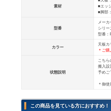
■天板
素材
■エッ
■脚部
メーカ
型番
シリー
型番：F
天板カ
カラー
＊ご購
こちら
搬入設
状態説明
予めご
＊御使
この商品を見ている方におすすめ！