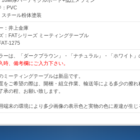
：16㎜厚パーティクルボード+低圧メラミン
仕様・機能
ジ：PVC
FATシリーズ ミーテ
：スチール粉体塗装
■W1200
■1枚天板
ー：井上金庫
■T脚
ズ：FATシリーズ ミーティングテーブル
■H700タイプ
AT-1275
ラーは、「ダークブラウン」・「ナチュラル」・「ホワイト」
天板カラーは、「ダー
入時、備考欄にご入力下さい。
ラーからお選び下さい
＊ご購入時、備考欄に
のミーティングテーブルは新品です。
置をご希望の際は、開梱・組立作業、輸送等による多少の擦れ
了承の程、お願い致します。
【配送について】
＜メーカー直送＞
＊軒
用端末の環境により多少画像の表示色と実物の色に差違が生じ
全国一律 2000円/台
＊北海道、沖縄、離島
＊首都圏組立対応可 組立
＜自社便＞
＊神奈川、