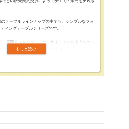
弊社との販売契約交渉によって安価での販売を実現致
金庫のテーブルラインナップの中でも、シンプルなフォ
ーティングテーブルシリーズです。
ラー展開とスタンダードなデザインでどのようなオフ
させる事ができる非常に使いやすいミーティングテー
安定性に優れているとされているT脚タイプのミーテ
た目にもスタイリッシュで高級な印象を与えてくれま
されており、オフィスのイメージや、使用用途に合わ
っています。
の新増設、買い替えの際には是非ご検討下さい。