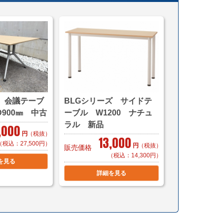
から（軒先渡し ＊簡単な搬入可）
ら
じたお渡し方法で送料算出致します。
ら
または店頭取寄せ後の発送、配送となります。
しにお時間がかかる場合がございます。
い致します。
 会議テーブ
BLGシリーズ サイドテ
D900㎜ 中古
ーブル W1200 ナチュ
梱等、最良の方法で送料を算出させて頂きます。
ラル 新品
,000
。（要事前連絡）
円
（税抜）
13,000
（税込：27,500円）
円
（税抜）
販売価格
はメーカー問い合わせになっております。
（税込：14,300円）
を見る
いません。予めご承知の程宜しくお願い致します。
詳細を見る