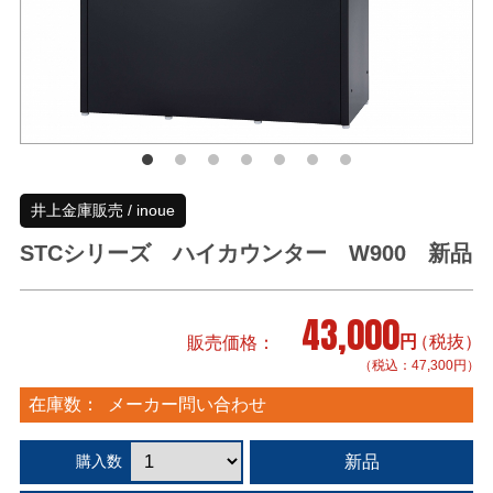
井上金庫販売 / inoue
STCシリーズ ハイカウンター W900 新品
43,000
円
（税抜）
販売価格
（税込：47,300円）
在庫数：
メーカー問い合わせ
新品
購入数