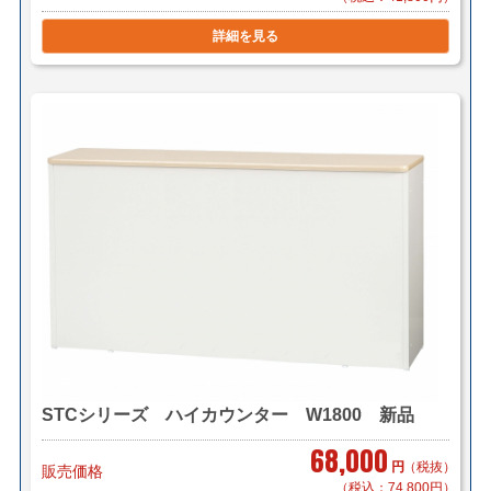
詳細を見る
＜送料例＞
■横浜市内 1台 ￥1,200～（自社便・軒先渡し）
1台 ￥3,000～（自社便・搬入+組立作業付き/EV有り）
＊区により異なります。
■東京23区 1台 ￥2,700（メーカー直送・簡単な搬入
可）
1台 ￥5,700（自社便・搬入+組立/EV有
り）
＊階段作業・経路養生は別途見積もり致します。
＊複数（他商品含む）ご購入の場合は同梱等、最良の方
STCシリーズ ハイカウンター W1800 新品
法で送料を算出させて頂きます。
＊店頭引き渡し可能です。（要取り寄せ・来店予約）
68,000
円
（税抜）
販売価格
（税込：74,800円）