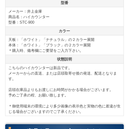
型番
シンプルで使いやすくコストパフォーマンスに優れたカ
メーカー：井上金庫
ウンターになっています。
商品名：ハイカウンター
カウンターの新増設、買い替えの際には是非ご検討下さ
型番：STC-900
い。
カラー
天板：「ホワイト」「ナチュラル」の２カラー展開
仕様・付属品
本体：「ホワイト」「ブラック」の２カラー展開
STCシリーズ ハイカウンター共通
＊購入時、備考欄にご要望をご入力下さい。
■棚板×1
状態説明
■ソフトエッジ仕様
こちらのハイカウンターは新品です。
■アジャスター付き
メーカーからの直送、または店頭取寄せ後の発送、配送となりま
＊サイズ・型番等の詳細はページ下部に記載がございま
す。
す
店頭在庫品よりもお渡しにお時間がかかる場合がございます。
予めご了承の程、お願い致します。
【送料・配送について】
＊御使用端末の環境により多少画像の表示色と実物の色に差違が生
＜自社便＞
＊神奈川、首都圏対応
じる場合がございますのでご了承ください。
横浜市内 1,200円（税別）から（軒先渡し ＊簡単な搬
入可）