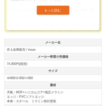
カウンターの内側には、棚板が付属しており、荷物を置
ける構造になっています。また、アジャスターが付属し
ているため、カウンターの水平を調整することが出来ま
す。
天板はソフトエッジを採用しており、柔らかいデザイン
メーカー名
を生むと同時に使用者んも配慮されています。
井上金庫販売 / inoue
同じシリーズのローカウンター、コーナーカウンターも
メーカー希望小売価格
ラインナップされているので、様々なレイアウトが可能
74,900円(税別)
になっています。
サイズ
Ｗ900/Ｄ450/Ｈ960
カラー展開は天板が「ホワイト」「ナチュラル」の２カ
ラー、本体が「ホワイト」「ブラック」の２カラーあ
素材
り、オフィスの雰囲気に合わせて組み合わせる事が出来
天板：MDF+ハニカムコア+低圧メラミン
ます。
エッジ：PVCソフトエッジ
＊購入時、備考欄にご要望をご入力下さい。
本体：スチール ミラミン焼付塗装