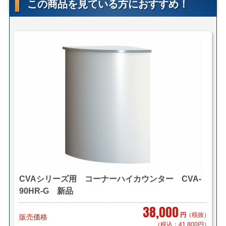
この商品を見ている方におすすめ！
東京都内 2,000円（税別）から
＊組立対応可 組立費 1,000円/1台（税別）
＊お客様のご要望に応じたお渡し方法で送料算出致しま
す。
自社便についてはこちら
＜法人様限定メーカー直送便＞
（利用条件はこちら）
【メーカー配送便(地域限定)】＊搬入まで
2,700円～/1件（税別）でお届け致します。
＊対応可能地域「東京23区内」「横浜・川崎」「千葉県
一部(東京より千葉市まで」
＊物量、商品によってお見積り致します。
＊階段作業、経路養生は別途見積もりとなります。
＊組立対応可 組立費 3,000円/1台（税別）
CVAシリーズ用 コーナーハイカウンター CVA-
90HR-G 新品
【小口送り付け便】＊軒先渡し（要お客様搬入・組立）
38,000
2,000円～/1台（税別）でお届け致します。
円
（税抜）
販売価格
＊お届け地域によってお見積り致します。
（税込：41,800円）