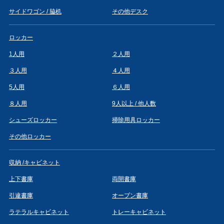
サイドワゴン / 脇机
その他デスク
ロッカー
1人用
２人用
３人用
４人用
5人用
６人用
８人用
9人以上 / 他人数
シューズロッカー
掃除用具ロッカー
その他ロッカー
収納 /キャビネット
上下書庫
両開書庫
引違書庫
オープン書庫
ラテラルキャビネット
トレーキャビネット