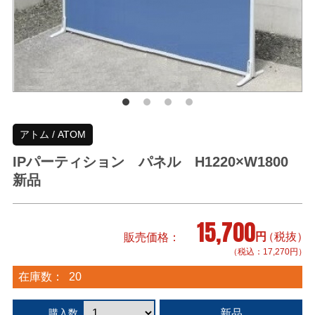
アトム / ATOM
IPパーティション パネル H1220×W1800
新品
15,700
円
（税抜）
販売価格
（税込：17,270円）
在庫数：
20
新品
購入数