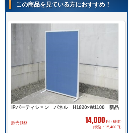
この商品を見ている方におすすめ！
【配送について】
＜法人様限定メーカー直送便＞
【小口送り付け便】＊軒先渡し（要お客様搬入・組立）
関東首都圏対応 ￥1,000（税抜き）/配送
他地域は別途見積もり致します。
＜自社便＞
＊神奈川、首都圏対応
横浜市内 1,000円から（軒先渡し ＊簡単な搬入可）
東京都内 5,000円から
＊組立もお見積り致します。
＊お客様のご要望に応じたお渡し方法で送料算出致しま
す。
自社便についてはこちら
IPパーティション パネル H1820×W1100 新品
メーカーからの直送、または店頭取寄せ後の発送、配送
14,000
となる場合は、店頭在庫品よりもお渡しにお時間がかか
円
（税抜）
販売価格
る場合がございます。
（税込：15,400円）
予めご了承の程、お願い致します。