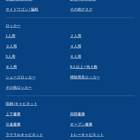
サイドワゴン / 脇机
その他デスク
ロッカー
1人用
２人用
３人用
４人用
5人用
６人用
８人用
9人以上 / 他人数
シューズロッカー
掃除用具ロッカー
その他ロッカー
収納 /キャビネット
上下書庫
両開書庫
引違書庫
オープン書庫
ラテラルキャビネット
トレーキャビネット