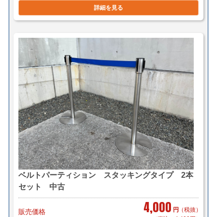
詳細を見る
複数ご購入の場合は同梱等、最良の方法で送料を算出さ
せて頂きます。
店頭引き渡し可能です。（要事前連絡）
こちらの商品の在庫数はメーカー問い合わせになってお
ります。
表記の在庫数ではございません。予めご承知の程宜しく
お願い致します。
ベルトパーティション スタッキングタイプ 2本
セット 中古
4,000
円
（税抜）
販売価格