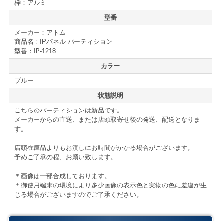
渡し方法も、販売のみから搬入組立設置までご要望に応
枠：アルミ
じたお渡し方法でお見積も可能です。
型番
メーカー：アトム
パーティションの新増設、買い替えの際には是非ご検討
商品名：IPパネル パーティション
下さい。
型番：IP-1218
カラー
仕様・付属品
ブルー
アトム IPパネル パーティション
状態説明
■H1220
■W1800
こちらのパーティションは新品です。
メーカーからの直送、または店頭取寄せ後の発送、配送となりま
■クロス張り
す。
■アジャスター
店頭在庫品よりもお渡しにお時間がかかる場合がございます。
オプション
予めご了承の程、お願い致します。
■
アルミ安定脚
＊画像は一部合成しております。
■
連結用金具
＊御使用端末の環境により多少画像の表示色と実物の色に差違が生
■
コーナー連結用ポール H1220用
じる場合がございますのでご了承ください。
■
IPシリーズ パーティション一覧はこちら