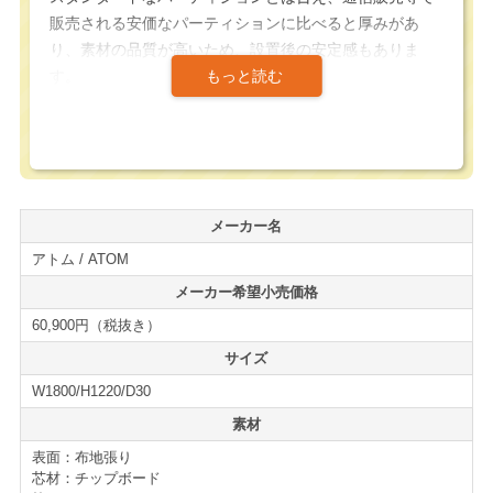
販売される安価なパーティションに比べると厚みがあ
り、素材の品質が高いため、設置後の安定感もありま
す。
豊富なサイズ展開とオプションによって、様々な高さ、
長さにはもちろん、Ｌ連結、Ｔ連結、クロス連結等、ご
要望に沿って組み合わせる事が可能なパーティションで
す。
メーカー名
アトム / ATOM
また、キャスターオプションも用意されており、安定脚
と組み合わせる事で移動式の衝立等にする事も可能にな
メーカー希望小売価格
っています。
60,900円（税抜き）
サイズ
シンプルなデザイン、豊富なサイズラインナップ、充実
W1800/H1220/D30
したオプションによって弊社の主力パーティションとな
っています。
素材
表面：布地張り
ご希望の寸法・形状から、必要な数の算出致します。お
芯材：チップボード