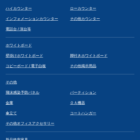
ハイカウンター
ローカウンター
インフォメーションカウンター
その他カウンター
電話台 / 演台等
ホワイトボード
壁掛けホワイトボード
脚付きホワイトボード
コピーボード / 電子白板
その他掲示用品
その他
飛沫感染予防パネル
パーティション
金庫
ＯＡ機器
傘立て
コートハンガー
その他オフィスアクセサリー
新品格安家具