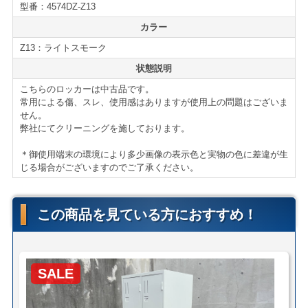
型番：4574DZ-Z13
■フック
カラー
■傘立て
■雫受け
Z13：ライトスモーク
＊一部オプション装備は汎用品に交換しております。
状態説明
＊サイズ等の詳細はページ下部に記載がございます。
こちらのロッカーは中古品です。
常用による傷、スレ、使用感はありますが使用上の問題はございま
せん。
弊社にてクリーニングを施しております。
【配送について】
＊御使用端末の環境により多少画像の表示色と実物の色に差違が生
＜自社便＞
＊神奈川、首都圏対応
じる場合がございますのでご了承ください。
横浜市内 1,100円から（軒先渡し ＊簡単な搬入可）
東京都内 5,500円から
この商品を見ている方におすすめ！
＊お客様のご要望に応じたお渡し方法で送料算出致しま
す。
自社便についてはこちら
SALE
＜ヤマトらくらく家財便＞
(搬入・設置までいたします)
サイズ：Ｅランク(350cmまで)＊要ベース取り付け