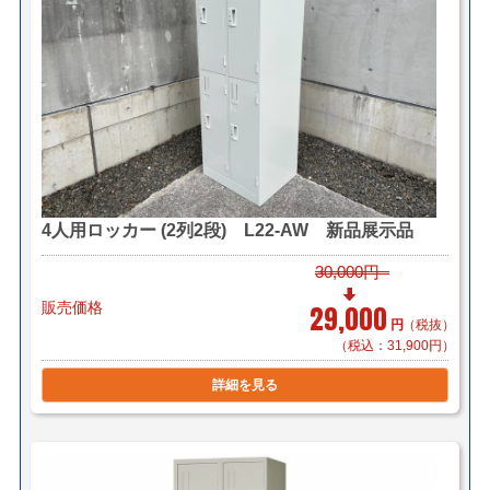
ヤマトらくらく家財便料金はこちら
＜送料例＞
■横浜市内 1台 ￥1,100（自社便・軒先渡し/又は簡単
な搬入）
3台で￥2,300（自社便・搬入設置/1階又は
EV有り）
■東京23区 1～5台で￥5,500（自社便・軒先渡し）
4人用ロッカー (2列2段) L22-AW 新品展示品
1～5台で￥8,250（自社便・搬入設置/EV搬
入可）
30,000円
販売価格
29,000
＊階段作業・経路養生は別途見積もり致します。
円
（税抜）
＊複数（他商品含む）ご購入の場合は同梱等、最良の方
（税込：31,900円）
法で送料を算出させて頂きます。
詳細を見る
＊店頭引き渡し可能です。（要事前連絡）