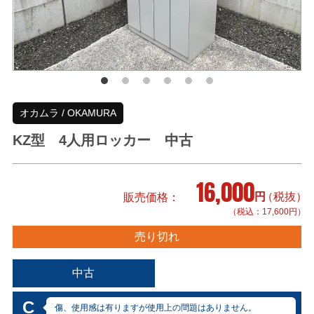
オカムラ / OKAMURA
KZ型 4人用ロッカー 中古
16,000
円
（税抜）
販売価格
（税込：17,600円）
売り切れ
中古
C
傷、使用感は有りますが使用上の問題はありません。