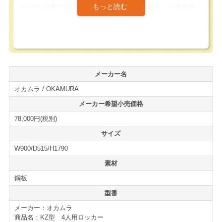
昨今の安価で販売されるノックダウン（組立）の海外生
産ロッカーとは異なり、しっかりとした溶接構造で製造
されたロッカーは丈夫で長くお使い頂けます。
扉の開閉を担うラッチ部分は、重過ぎず軽過ぎず、適度
な抵抗を備えておりストレスフリーでご利用頂く事が出
メーカー名
来ると思います。
オカムラ / OKAMURA
ロッカーに必要な鏡や傘掛け等の標準的なオプションも
メーカー希望小売価格
全て備えており非常に使いやすいロッカーになっていま
78,000円(税別)
す。
サイズ
W900/D515/H1790
更衣用ロッカーの新増設、買い替えの際には是非ご検討
下さい。
素材
鋼板
付属品
型番
オカムラ KZ型 4人用ロッカー
メーカー：オカムラ
■網棚（上部はハンガー掛け一体）
商品名：KZ型 4人用ロッカー
■ネクタイ掛け一体型ミラー