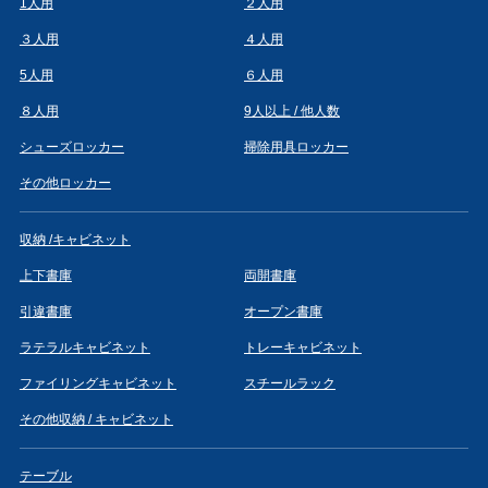
1人用
２人用
３人用
４人用
5人用
６人用
８人用
9人以上 / 他人数
シューズロッカー
掃除用具ロッカー
その他ロッカー
収納 /キャビネット
上下書庫
両開書庫
引違書庫
オープン書庫
ラテラルキャビネット
トレーキャビネット
ファイリングキャビネット
スチールラック
その他収納 / キャビネット
テーブル