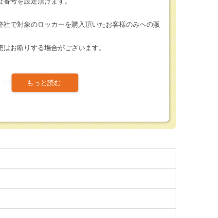
証番号を設定頂けます。
弊社で対象のロッカーを購入頂いたお客様のみへの販
売はお断りする場合がございます。
D KTL410-D
みのお取り扱いとなります。
カーの送付場所へ別便にてお送り致します。
外の場合は別途送料1,000円が掛かります。
人確認のとれない場所への送付はお断り致します。