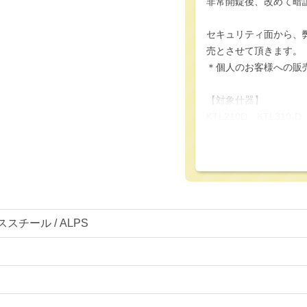
非常開錠後、改めて暗
セキュリティ面から、
売とさせて頂きます。
＊個人のお客様への販
【対象什器】
KTL210D KTL310-
【配送について】
＜メーカー直送＞
メーカーからの直送の
お買上頂きましたロッ
＊ロッカーと同時購入以
スチール / ALPS
＊個人宅への送付、法