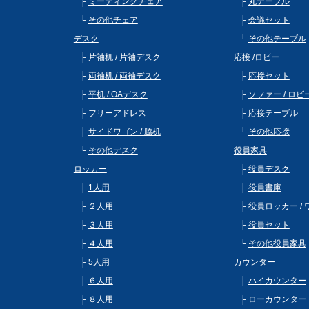
ミーティングチェア
丸テーブル
その他チェア
会議セット
デスク
その他テーブル
片袖机 / 片袖デスク
応接 /ロビー
両袖机 / 両袖デスク
応接セット
平机 / OAデスク
ソファー / ロ
フリーアドレス
応接テーブル
サイドワゴン / 脇机
その他応接
その他デスク
役員家具
ロッカー
役員デスク
1人用
役員書庫
２人用
役員ロッカー /
３人用
役員セット
４人用
その他役員家具
5人用
カウンター
６人用
ハイカウンター
８人用
ローカウンター