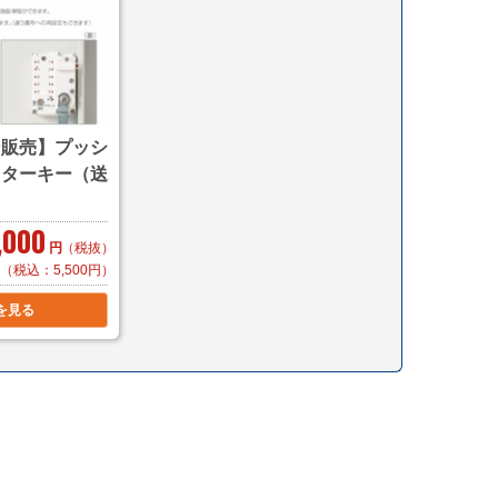
ン販売】プッシ
スターキー（送
,000
円
（税抜）
（税込：5,500円）
を見る