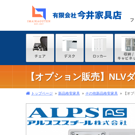
フ
【オプション販売】NLV
トップページ
新品格安家具
その他新品格安家具
【オプ