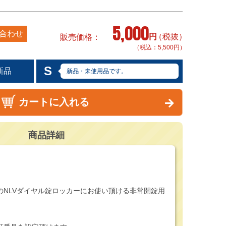
5,000
合わせ
円
（税抜）
販売価格
（税込：5,500円）
S
新品
新品・未使用品です。
カートに入れる
商品詳細
のNLVダイヤル錠ロッカーにお使い頂ける非常開錠用