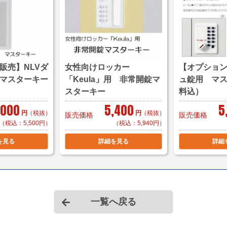
販売】NLVダ
女性向けロッカー
【オプショ
マスターキー
「Keula」用 非常開錠マ
ュ錠用 マ
スターキー
料込）
,000
5,400
5
円
（税抜）
円
（税抜）
販売価格
販売価格
（税込：5,500円）
（税込：5,940円）
を見る
詳細を見る
詳細
一覧へ戻る