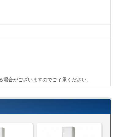
されるノックダウン（組立）の海外生産ロッカーとは
い頂けるロッカーかと思います。
パイプがあり、衣類ハンガーをハンガーに掛けて収納
靴等の上置きしたく無い物を置くのに最適なスペース
、大きめの収納物がある際には、網棚を外す事もでき
。
を採用しており、裏表関係なくシリンダーに指して回
る場合がございますのでご了承ください。
ます。
に利便性の高いロッカーになっています。
い替えの際には是非ご検討下さい。
ッカー