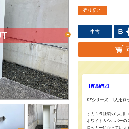
売り切れ
B
中古
【商品解説】
SZシリーズ 1人用ロ
オカムラ社製の1人用
ホワイト＆シルバーの
ロッカーになっていま