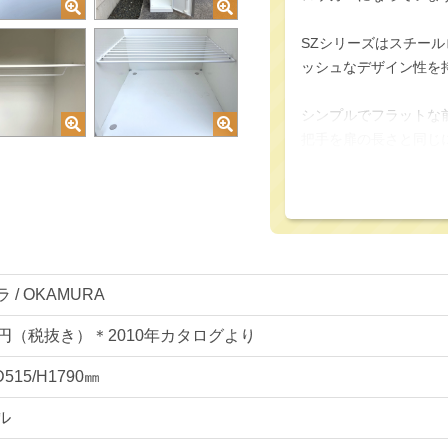
SZシリーズはスチー
ッシュなデザイン性を
シンプルでフラットな
把手を扉の長さと同じ
にも配慮されています
さらにSZシリーズの
置からでもスムーズか
＊現在は同デザインで
ます。
 / OKAMURA
ロッカールームでは無
55円（税抜き）＊2010年カタログより
なデザインになりがち
D515/H1790㎜
ィスのデザインイメー
ル
日本国内で製造されて