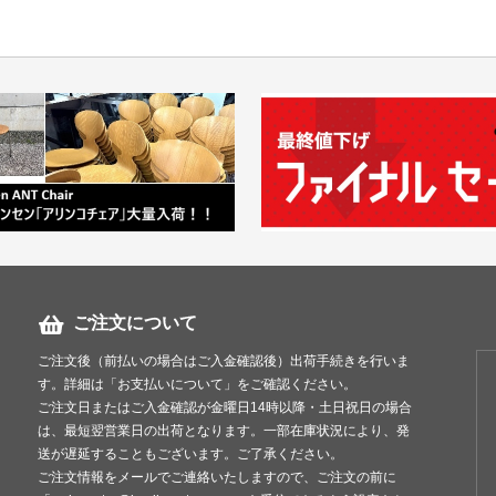
ヤマトらくらく家財便
＜送料例＞
■横浜市内 1台 ￥1
1台 ￥2,200～
＊区により
■東京23区 1台 ￥5
1台 ￥8,800（
＊複数商品の同
ご注文について
＊複数（他商品含む）
ご注文後（前払いの場合はご入金確認後）出荷手続きを行いま
て頂きます。
す。詳細は「お支払いについて」をご確認ください。
＊店頭引き渡し可能で
ご注文日またはご入金確認が金曜日14時以降・土日祝日の場合
は、最短翌営業日の出荷となります。一部在庫状況により、発
送が遅延することもございます。ご了承ください。
ご注文情報をメールでご連絡いたしますので、ご注文の前に