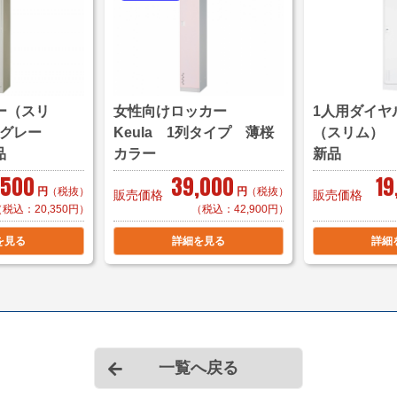
■ハンガーパイプ
■タイハンガー付きミ
■フック
■鍵 1本付属
＊鍵の複製は本体と同時
ー（スリ
女性向けロッカー
1人用ダイヤ
（購入時、備考欄にて
ーグレー
Keula 1列タイプ 薄桜
（スリム） 
＊サイズ・型番等の詳
品
カラー
新品
,500
39,000
19
円
（税抜）
円
（税抜）
販売価格
販売価格
【送料・配送について
（税込：20,350円）
（税込：42,900円）
＜自社便＞
＊神奈川、
を見る
詳細を見る
詳細
横浜市内 1,100円か
東京都内 5,500円か
＊ご住所・搬入条件で
＊お客様のご要望に応
自社便についてはこち
一覧へ戻る
＜家財おまかせ便＞
(
サイズ：Ｄランク(300