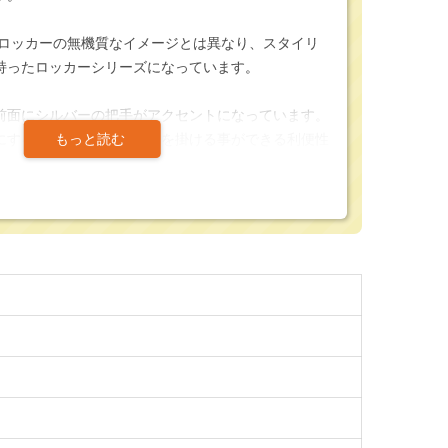
ルロッカーの無機質なイメージとは異なり、スタイリ
持ったロッカーシリーズになっています。
前面にシルバーの把手がアクセントになっています。
にする事でどこからでも手を掛ける事ができる利便性
。
特徴としてラッチ構造の開閉を採用しており、どの位
つパワーレスな開閉を実現しています。
ラッチ構造を除いたSWシリーズが後継モデルとなり
くオフィスにロッカーを設置すると、どうしても異質
な更衣用ロッカーですが、本商品SWシリーズはオフ
ジを崩す事無く設置頂けるかと思います。
おり、本体はしっかりとした溶接構造となっていま