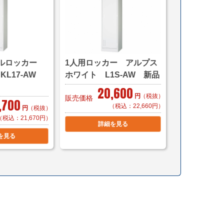
ラー
購入の場合1本 500円（税別）で承ります。
ルロッカー
1人用ロッカー アルプス
お申しつけ下さい。）
KL17-AW
ホワイト L1S-AW 新品
しい仕様はページ下部に記載がございます。
20,600
円
（税抜）
販売価格
,700
（税込：22,660円）
円
（税抜）
】
（税込：21,670円）
詳細を見る
首都圏対応
を見る
ら
ら
異なります
じたお渡し方法で送料算出致します。
ら
搬入・設置までいたします)
cmまで)