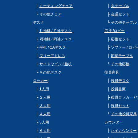
ミーティングチェア
丸テーブル
その他チェア
会議セット
デスク
その他テーブル
片袖机 / 片袖デスク
応接 /ロビー
両袖机 / 両袖デスク
応接セット
平机 / OAデスク
ソファー / ロ
フリーアドレス
応接テーブル
サイドワゴン / 脇机
その他応接
その他デスク
役員家具
ロッカー
役員デスク
1人用
役員書庫
２人用
役員ロッカー /
３人用
役員セット
４人用
その他役員家具
5人用
カウンター
６人用
ハイカウンター