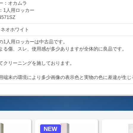
す。昨今の安価で販売
ー：オカムラ
異なり丈夫で長くお使
：1人用ロッカー
571SZ
室内上部にはハンガー
5：ネオホワイト
する事が出来ます。
の1人用ロッカーは中古品です。
下部には網棚があり、
よる傷、スレ、使用感が多少ありますが全体的に良品です。
となっています。また
る有能なロッカーです
てクリーニングを施しております。
鍵はリバーシブルキー
用端末の環境により多少画像の表示色と実物の色に差違が生じ
す事が可能になってい
スタイリシュかつ非常
ロッカーの新増設、買
付属品
SZシリーズ 1人用ロ
NEW
■網棚