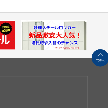
料金はこちら
,100～（自社便・軒先渡し＊要お客様搬入）
（自社便・搬入設置/1階又はEV有り）
異なります。
,500（自社便・軒先渡し＊要お客様搬入）
自社便・搬入設置/1階又はEV有り）
時配送も可能です。
TOPへ
ご購入の場合は同梱等、最良の方法で送料を算出させ
す。（要事前連絡）