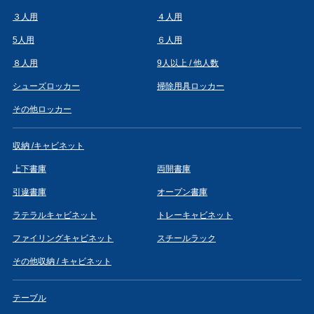
３人用
４人用
5人用
６人用
８人用
9人以上 / 他人数
シューズロッカー
掃除用具ロッカー
その他ロッカー
収納 /キャビネット
上下書庫
両開書庫
引違書庫
オープン書庫
ラテラルキャビネット
トレーキャビネット
ファイリングキャビネット
スチールラック
その他収納 / キャビネット
テーブル