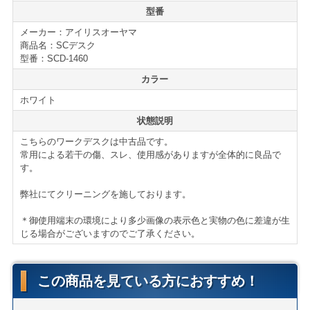
仕様・付属品
型番
アイリスオーヤマ SCデスク
メーカー：アイリスオーヤマ
■W1400/D595/H700㎜
商品名：SCデスク
■配線落とし
型番：SCD-1460
■アジャスター
カラー
ホワイト
【送料・配送について】
状態説明
＜自社便＞
＊神奈川、首都圏対応
こちらのワークデスクは中古品です。
横浜市内 1,100円から
常用による若干の傷、スレ、使用感がありますが全体的に良品で
す。
東京都内 5,500円から
＊ご住所・搬入条件で異なります
弊社にてクリーニングを施しております。
＊お客様のご要望に応じたお渡し方法で送料算出致しま
す。
＊御使用端末の環境により多少画像の表示色と実物の色に差違が生
じる場合がございますのでご了承ください。
自社便についてはこちら
＜家財おまかせ便＞
(搬入・設置までいたします)
この商品を見ている方におすすめ！
サイズ：Ｄランク(300cmまで)
家財おまかせ便料金はこちら