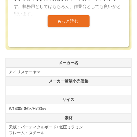
す。執務用としてはもちろん、作業台としても良いかと
思います。
コストパフォーマンスに優れたワークデスクではありま
すが、天板は低圧メラミン加工が施されており、中央奥
側には壁面設置時に便利なコード落としを設けていま
す。
メーカー名
さらに標準装備で幕板が付属していますので価格以上の
アイリスオーヤマ
ワークテーブルになっています。
メーカー希望小売価格
基本構造がパーティクルボードのため、オフィスの業務
用というよりは、在宅ワークやSOHOの方におすすめの
サイズ
商品です。
W1400/D595/H700㎜
ワークデスクの新増設、買い替えの際には是非ご検討下
素材
さい。
天板：パーティクルボード+低圧ミラミン
フレーム：スチール