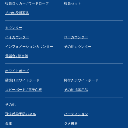
役員ロッカー / ワードローブ
役員セット
その他役員家具
カウンター
ハイカウンター
ローカウンター
インフォメーションカウンター
その他カウンター
電話台 / 演台等
ホワイトボード
壁掛けホワイトボード
脚付きホワイトボード
コピーボード / 電子白板
その他掲示用品
その他
飛沫感染予防パネル
パーティション
金庫
ＯＡ機器