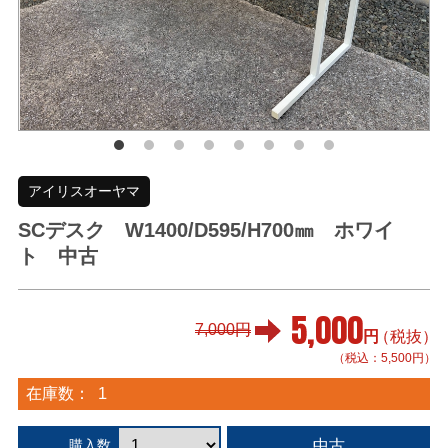
アイリスオーヤマ
SCデスク W1400/D595/H700㎜ ホワイ
ト 中古
5,000
7,000円
円
（税抜）
（税込：5,500円）
在庫数：
1
中古
購入数