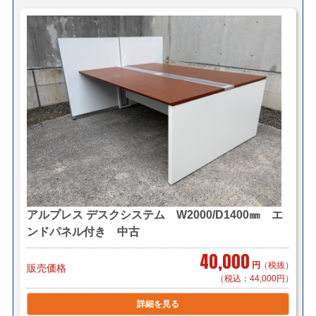
＜送料例＞
■横浜市内 1台 ￥1,100～（自社便・軒先渡し＊要お
客様搬入）
1台 ￥2,200～（自社便・搬入設置/1階又
はEV有り）
＊区により異なります。
■東京23区 1台 ￥5,500～（自社便・軒先渡し＊要お
客様搬入）
1台 ￥8,800～（自社便・搬入設置/1階又
はEV有り）
アルプレス デスクシステム W2000/D1400㎜ エ
＊複数商品の同時配送も可能です。
ンドパネル付き 中古
40,000
円
（税抜）
販売価格
（税込：44,000円）
＊複数（他商品含む）ご購入の場合は同梱等、最良の方
法で送料を算出させて頂きます。
詳細を見る
＊店頭引き渡し可能です。（要事前連絡）