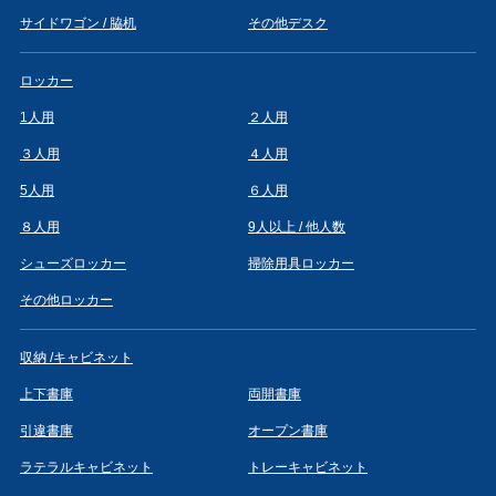
サイドワゴン / 脇机
その他デスク
ロッカー
1人用
２人用
３人用
４人用
5人用
６人用
８人用
9人以上 / 他人数
シューズロッカー
掃除用具ロッカー
その他ロッカー
収納 /キャビネット
上下書庫
両開書庫
引違書庫
オープン書庫
ラテラルキャビネット
トレーキャビネット