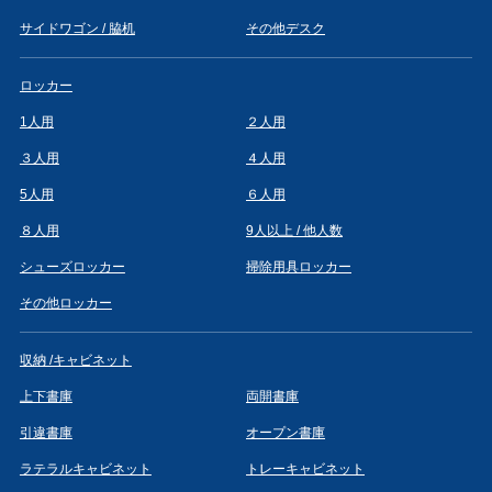
サイドワゴン / 脇机
その他デスク
ロッカー
1人用
２人用
３人用
４人用
5人用
６人用
８人用
9人以上 / 他人数
シューズロッカー
掃除用具ロッカー
その他ロッカー
収納 /キャビネット
上下書庫
両開書庫
引違書庫
オープン書庫
ラテラルキャビネット
トレーキャビネット