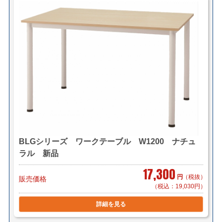
＜家財おまかせ便＞
(搬入・設置までいたします)
サイズ：Ｄランク(300cmまで)
家財おまかせ便料金はこちら
＜送料例＞
■横浜市内 1台 ￥1,100～（自社便・軒先渡し＊要お
客様搬入）
1台 ￥2,200～（自社便・搬入設置/1階又
はEV有り）
＊区により異なります。
BLGシリーズ ワークテーブル W1200 ナチュ
■東京23区 1台 ￥5,500～（自社便・軒先渡し＊要お
ラル 新品
客様搬入）
17,300
1台 ￥8,800～（自社便・搬入設置/1階又
円
（税抜）
販売価格
はEV有り）
（税込：19,030円）
＊複数商品の同時配送も可能です。
詳細を見る