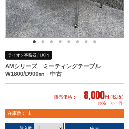
ライオン事務器 / LION
AMシリーズ ミーティングテーブル
W1800/D900㎜ 中古
8,000
円
（税抜）
販売価格
（税込：8,800円）
在庫数：
1
中古
購入数