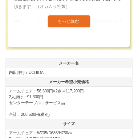
頂きます。（オカムラ社製）
RP-6シリーズの応接セットのシンプルで無駄のないスク
エアなフォルムは、モダンなオフィスから伝統的な役員
室、公共施設のロビーまで、あらゆる空間にマッチする
使い勝手の良い応接セットです。
2人掛けのサイズでW1235/D685/H750㎜とコンパクトな
メーカー名
設計となっており、限られたスペースでも本格的な応接
内田洋行 / UCHIDA
コーナーを構築する事は可能です。
メーカー希望小売価格
張り地には上質な合成皮革（PVCレザー）を採用してい
アームチェア：58,600円×2点＝117,200円
ます。見た目の高級感を演出すると共に、水拭き等で簡
2人掛け：91,300円
単にメンテナンスが可能なため、不特定多数の方が利用
センターテーブル：サービス品
する応接室や待合室でも常に清潔感を保つことができま
合計：208,500円(税別)
す。
サイズ
経年による多少のスレや傷、張地の使用感はございます
アームチェア：W705/D685/H750㎜