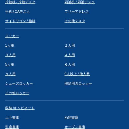
片袖机 / 片袖デスク
両袖机 / 両袖デスク
平机 / OAデスク
フリーアドレス
サイドワゴン / 脇机
その他デスク
ロッカー
1人用
２人用
３人用
４人用
5人用
６人用
８人用
9人以上 / 他人数
シューズロッカー
掃除用具ロッカー
その他ロッカー
収納 /キャビネット
上下書庫
両開書庫
引違書庫
オープン書庫