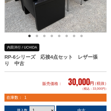
内田洋行 / UCHIDA
RP-6シリーズ 応接4点セット レザー張
り 中古
30,000
円
（税抜）
販売価格
（税込：33,000円）
在庫数：
1
中古
購入数