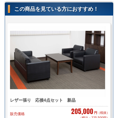
す。
この商品を見ている方におすすめ！
自社便についてはこちら
＜送料例＞
■横浜市内 1台 ￥1,100～（自社便・軒先渡し＊要お
客様搬入）
1台 ￥2,200～（自社便・搬入設置/1階又
はEV有り）
＊区により異なります。
■東京23区 1台 ￥5,500～（自社便・軒先渡し＊要お
客様搬入）
1台 ￥8,800～（自社便・搬入設置/1階又
はEV有り）
＊複数商品の同時配送も可能です。
レザー張り 応接4点セット 新品
205,000
円
（税抜）
販売価格
＊複数（他商品含む）ご購入の場合は同梱等、最良の方
（税込：225,500円）