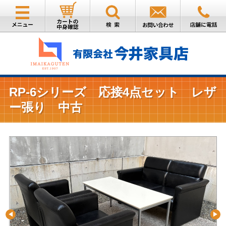
RP-6シリーズ 応接4点セット レザ
ー張り 中古