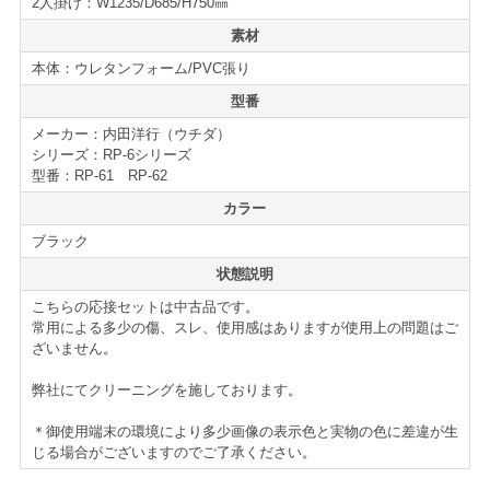
2人掛け：W1235/D685/H750㎜
が、まだまだお使い頂けるお買い得な応接セットです。
素材
オフィスにはもちろん、店舗やエントランス、ご家庭用
本体：ウレタンフォーム/PVC張り
としてもおすすめのセットです。是非ご検討下さい。
型番
メーカー：内田洋行（ウチダ）
仕様・機能
シリーズ：RP-6シリーズ
RP-6シリーズ 応接4点セット
型番：RP-61 RP-62
■2人掛け×1
カラー
■アームチェア×2
■センターテーブル×1（サービス品）
ブラック
＊サイズ等の詳細な仕様はページ下部に記載がございま
状態説明
す。
こちらの応接セットは中古品です。
常用による多少の傷、スレ、使用感はありますが使用上の問題はご
ざいません。
【送料・配送について】
弊社にてクリーニングを施しております。
＜自社便＞
＊神奈川、首都圏対応
横浜市内 1,100円から（軒先渡し ＊簡単な搬入可）
＊御使用端末の環境により多少画像の表示色と実物の色に差違が生
東京都内 5,500円から
じる場合がございますのでご了承ください。
＊お客様のご要望に応じたお渡し方法で送料算出致しま