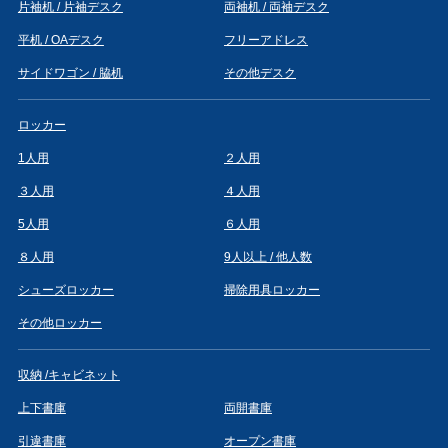
片袖机 / 片袖デスク
両袖机 / 両袖デスク
平机 / OAデスク
フリーアドレス
サイドワゴン / 脇机
その他デスク
ロッカー
1人用
２人用
３人用
４人用
5人用
６人用
８人用
9人以上 / 他人数
シューズロッカー
掃除用具ロッカー
その他ロッカー
収納 /キャビネット
上下書庫
両開書庫
引違書庫
オープン書庫