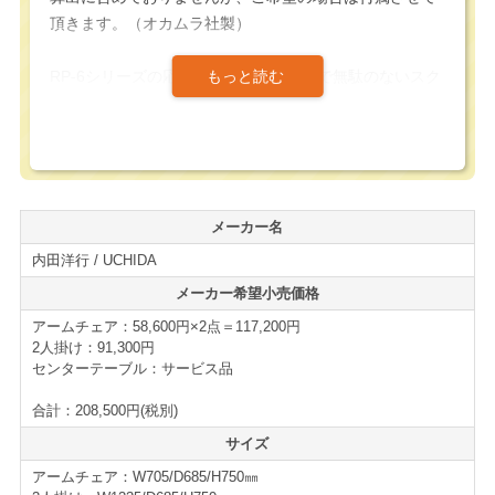
頂きます。（オカムラ社製）
RP-6シリーズの応接セットのシンプルで無駄のないスク
エアなフォルムは、モダンなオフィスから伝統的な役員
室、公共施設のロビーまで、あらゆる空間にマッチする
使い勝手の良い応接セットです。
2人掛けのサイズでW1235/D685/H750㎜とコンパクトな
メーカー名
設計となっており、限られたスペースでも本格的な応接
内田洋行 / UCHIDA
コーナーを構築する事は可能です。
メーカー希望小売価格
張り地には上質な合成皮革（PVCレザー）を採用してい
アームチェア：58,600円×2点＝117,200円
ます。見た目の高級感を演出すると共に、水拭き等で簡
2人掛け：91,300円
単にメンテナンスが可能なため、不特定多数の方が利用
センターテーブル：サービス品
する応接室や待合室でも常に清潔感を保つことができま
合計：208,500円(税別)
す。
サイズ
経年による多少のスレや傷、張地の使用感はございます
アームチェア：W705/D685/H750㎜