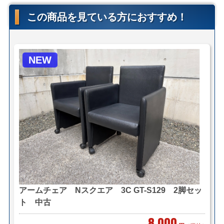
す。
この商品を見ている方におすすめ！
自社便についてはこちら
＜送料例＞
NEW
■横浜市内 1台 ￥1,100～（自社便・軒先渡し＊要お
客様搬入）
1台 ￥2,200～（自社便・搬入設置/1階又
はEV有り）
＊区により異なります。
■東京23区 1台 ￥5,500～（自社便・軒先渡し＊要お
客様搬入）
1台 ￥8,800～（自社便・搬入設置/1階又
はEV有り）
＊複数商品の同時配送も可能です。
アームチェア Nスクエア 3C GT-S129 2脚セッ
ト 中古
8,000
＊複数（他商品含む）ご購入の場合は同梱等、最良の方