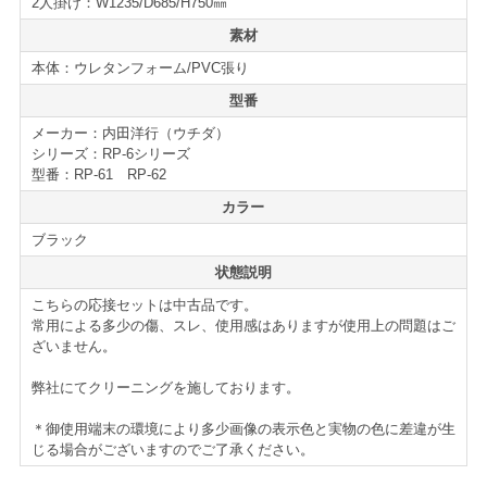
2人掛け：W1235/D685/H750㎜
が、まだまだお使い頂けるお買い得な応接セットです。
素材
オフィスにはもちろん、店舗やエントランス、ご家庭用
本体：ウレタンフォーム/PVC張り
としてもおすすめのセットです。是非ご検討下さい。
型番
メーカー：内田洋行（ウチダ）
仕様・機能
シリーズ：RP-6シリーズ
RP-6シリーズ 応接4点セット
型番：RP-61 RP-62
■2人掛け×1
カラー
■アームチェア×2
■センターテーブル×1（サービス品）
ブラック
＊サイズ等の詳細な仕様はページ下部に記載がございま
状態説明
す。
こちらの応接セットは中古品です。
常用による多少の傷、スレ、使用感はありますが使用上の問題はご
ざいません。
【送料・配送について】
弊社にてクリーニングを施しております。
＜自社便＞
＊神奈川、首都圏対応
横浜市内 1,100円から（軒先渡し ＊簡単な搬入可）
＊御使用端末の環境により多少画像の表示色と実物の色に差違が生
東京都内 5,500円から
じる場合がございますのでご了承ください。
＊お客様のご要望に応じたお渡し方法で送料算出致しま