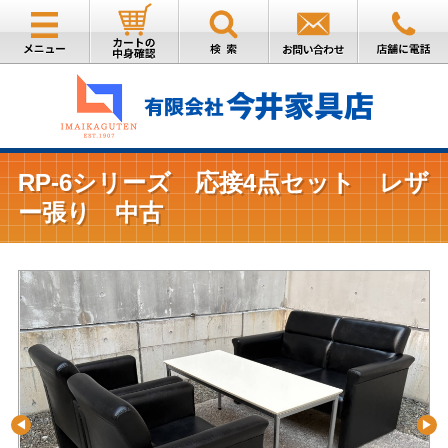
RP-6シリーズ 応接4点セット レザ
ー張り 中古