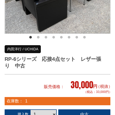
内田洋行 / UCHIDA
RP-6シリーズ 応接4点セット レザー張
り 中古
30,000
円
（税抜）
販売価格
（税込：33,000円）
在庫数：
1
中古
購入数