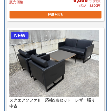
円
（税抜）
販売価格
法で送料を算出させて頂きます。
（税込：8,800円）
＊店頭引き渡し可能です。（要事前連絡）
詳細を見る
NEW
スクエアソファⅡ 応接5点セット レザー張り
中古