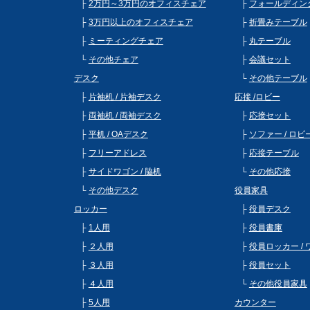
2万円～3万円のオフィスチェア
フォールディン
3万円以上のオフィスチェア
折畳みテーブル
ミーティングチェア
丸テーブル
その他チェア
会議セット
デスク
その他テーブル
片袖机 / 片袖デスク
応接 /ロビー
両袖机 / 両袖デスク
応接セット
平机 / OAデスク
ソファー / ロ
フリーアドレス
応接テーブル
サイドワゴン / 脇机
その他応接
その他デスク
役員家具
ロッカー
役員デスク
1人用
役員書庫
２人用
役員ロッカー /
３人用
役員セット
４人用
その他役員家具
5人用
カウンター