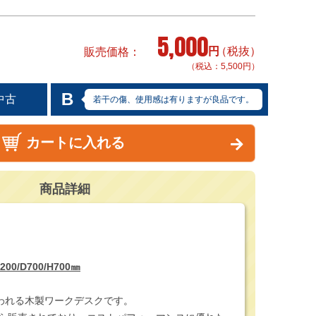
5,000
円
（税抜）
販売価格
（税込：5,500円）
B
中古
若干の傷、使用感は有りますが良品です。
カートに入れる
商品詳細
/D700/H700㎜
われる木製ワークデスクです。