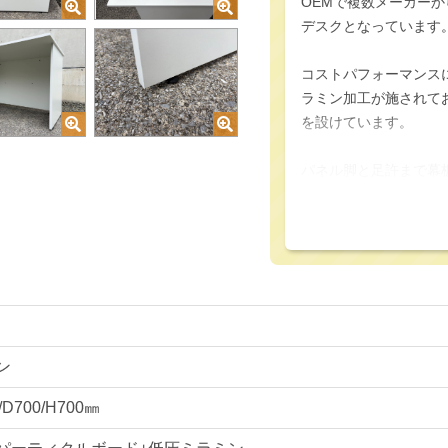
OEMで複数メーカー
デスクとなっています
コストパフォーマンス
ラミン加工が施されて
を設けています。
パネル脚と足許まで幕
います。
複数台を並べた際にも
す。
基本構造がパーティク
宅ワークやSOHOの方
また、非常に高いコス
ン
置したい方にもおすす
/D700/H700㎜
ワークデスクの新増設