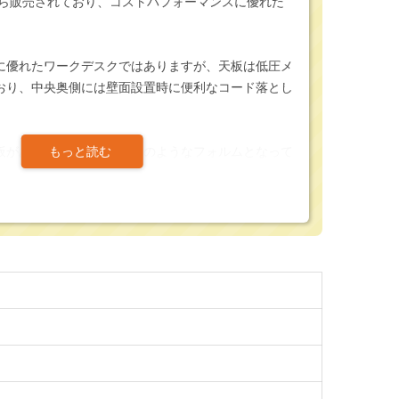
から販売されており、コストパフォーマンスに優れた
。
に優れたワークデスクではありますが、天板は低圧メ
おり、中央奥側には壁面設置時に便利なコード落とし
板があるカウンターデスクのようなフォルムとなって
一人分の占有範囲をしっかりと確保する事が出来ま
ルボードのため、オフィスの業務用というよりは、在
におすすめの商品です。
トパフォーマンスのため初期費用を抑えてデスクを設
めです。
、買い替えの際には是非ご検討下さい。