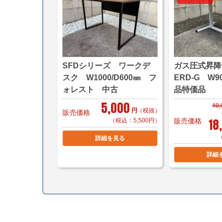
SFDシリーズ ワークデ
ガス圧式昇
スク W1000/D600㎜ フ
ERD-G W9
ォレスト 中古
品特価品
5,000
48
円
（税抜）
販売価格
18
（税込：5,500円）
販売価格
詳細を見る
詳細