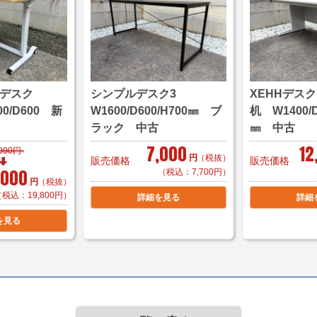
家財おまかせ便料金は
＜送料例＞
■横浜市内 1台 ￥1
降デスク
シンプルデスク3
XEHHデス
1台 ￥2,200～
00/D600 新
W1600/D600/H700㎜ ブ
机 W1400/D
＊区により
ラック 中古
㎜ 中古
7,000
12
■東京23区 1台 ￥
,000円
円
（税抜）
販売価格
販売価格
1台 ￥8,800～
,000
（税込：7,700円）
＊複数商品の同
円
（税抜）
（税込：19,800円）
詳細を見る
詳細
■大阪府 1台 ￥9,
を見る
＊複数（他商品含む）
て頂きます。
＊店頭引き渡し可能で