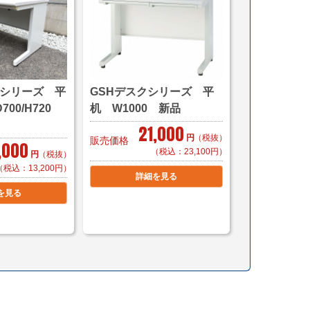
こちら
,100～（自社便・軒先渡し＊要お客様搬入）
クシリーズ 平
GSHデスクシリーズ 平
（自社便・搬入設置/1階又はEV有り）
700/H720
机 W1000 新品
異なります。
21,000
円
（税抜）
販売価格
,000
5,500～（自社便・軒先渡し＊要お客様搬入）
（税込：23,100円）
円
（税抜）
（自社便・搬入設置/1階又はEV有り）
（税込：13,200円）
詳細を見る
時配送も可能です。
を見る
400（家財おまかせ便/搬入作業付き）
ご購入の場合は同梱等、最良の方法で送料を算出させ
す。（要事前連絡）