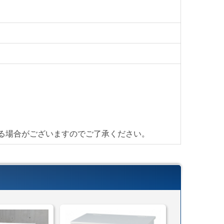
】
首都圏対応
ら
る場合がございますのでご了承ください。
ら
異なります
じたお渡し方法で送料算出致します。
ら
搬入・設置までいたします)
cmまで) ＊要お客様組立
cmまで) ＊組立済み