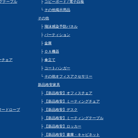
グテーブル
コピーボード / 電子白板
その他掲示用品
その他
飛沫感染予防パネル
パーティション
金庫
ＯＡ機器
ビーチェア
傘立て
コートハンガー
その他オフィスアクセサリー
新品格安家具
【新品格安】オフィスチェア
【新品格安】ミーティングチェア
 ワードローブ
【新品格安】デスク
【新品格安】ミーティングテーブル
【新品格安】ロッカー
【新品格安】書庫・キャビネット