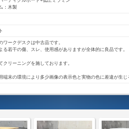
パーティクルボード+低圧ミラミン
ム：木製
仕様・付属品
木製ワークデスク
■W1200/D700/H700㎜
ト
■配線落とし
■アジャスター機能
のワークデスクは中古品です。
よる若干の傷、スレ、使用感がありますが全体的に良品です。
【送料・配送について
てクリーニングを施しております。
＜自社便＞
＊神奈川、
横浜市内 1,100円か
用端末の環境により多少画像の表示色と実物の色に差違が生じ
東京都内 5,500円か
＊ご住所・搬入条件で
＊お客様のご要望に応
自社便についてはこち
＜家財おまかせ便＞
(
サイズ：Ｃランク(250
サイズ：Ｄランク(300