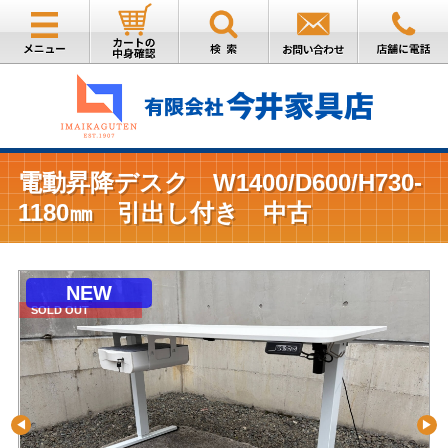
電動昇降デスク W1400/D600/H730-
1180㎜ 引出し付き 中古
NEW