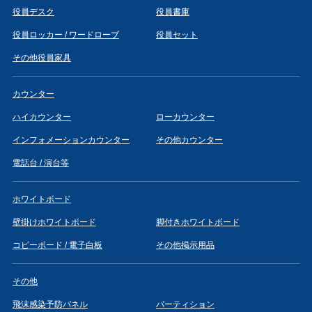
役員デスク
役員書庫
役員ロッカー / ワードローブ
役員セット
その他役員家具
カウンター
ハイカウンター
ローカウンター
インフォメーションカウンター
その他カウンター
電話台 / 演台等
ホワイトボード
壁掛けホワイトボード
脚付きホワイトボード
コピーボード / 電子白板
その他掲示用品
その他
飛沫感染予防パネル
パーティション