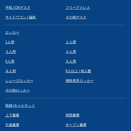
平机 / OAデスク
フリーアドレス
サイドワゴン / 脇机
その他デスク
ロッカー
1人用
２人用
３人用
４人用
5人用
６人用
８人用
9人以上 / 他人数
シューズロッカー
掃除用具ロッカー
その他ロッカー
収納 /キャビネット
上下書庫
両開書庫
引違書庫
オープン書庫