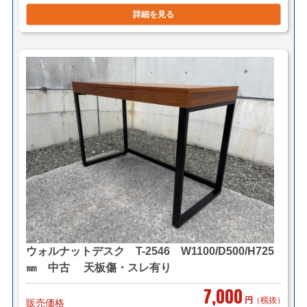
詳細を見る
＜送料例＞
■横浜市内 1台 ￥1,100～（自社便・軒先渡し＊要お
客様搬入）
1台 ￥2,200～（自社便・搬入設置/1階又
はEV有り）
＊区により異なります。
■東京23区 1台 ￥5,500～（自社便・軒先渡し＊要お
客様搬入）
1台 ￥8,800～（自社便・搬入設置/1階又
はEV有り）
＊複数商品の同時配送も可能です。
ウォルナットデスク T-2546 W1100/D500/H725
㎜ 中古 天板傷・スレ有り
＊複数（他商品含む）ご購入の場合は同梱等、最良の方
7,000
法で送料を算出させて頂きます。
円
（税抜）
販売価格