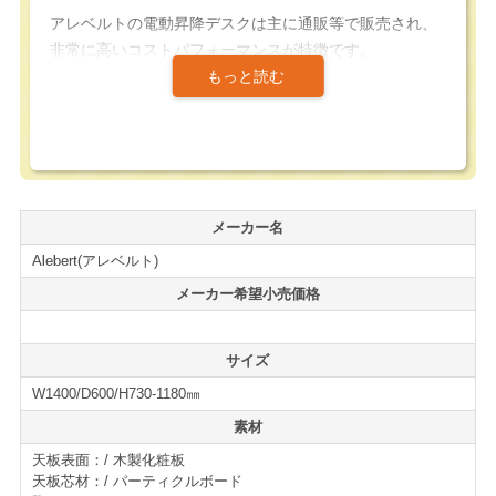
アレベルトの電動昇降デスクは主に通販等で販売され、
非常に高いコストパフォーマンスが特徴です。
低価格とは言え、50,000回以上の昇降試験を突破する耐
久性も備えています。
また、動作音は50dB未満（ささやき声レベル）という高
い静音性を実現しておりオフィスではもちろん、ご家庭
でも騒音を気にせず使用する事が出来ます。
メーカー名
Alebert(アレベルト)
天板高を730㎜～1180㎜まで可動させる事が出来、通常
のデスク使用から、スタンディングポジションでのワー
メーカー希望小売価格
キングも積極的取り入れる事が出来ます。
サイズ
デスクワークにありがちな長時間同じ姿勢で過ごす事を
W1400/D600/H730-1180㎜
抑制し、健康維持、効率向上、交流促進などの効果が導
かれる次世代デスクです。
素材
天板表面：/ 木製化粧板
昇降スイッチは、インジゲーター付コントロールパネル
天板芯材：/ パーティクルボード