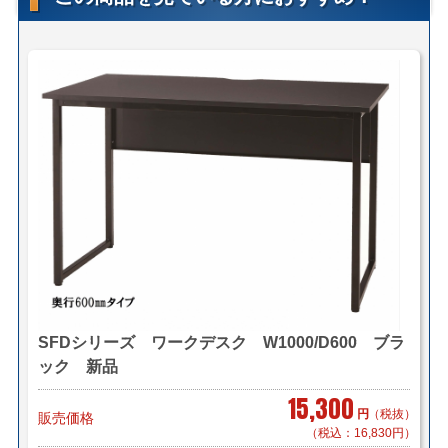
■引出し付き
■電動昇降機能
■インジゲーター付コントロールパネル
■メモリ機能
■配線ホール
【送料・配送について】
＜自社便＞
＊神奈川、首都圏対応
横浜市内 1,100円から
東京都内 5,500円から
＊ご住所・搬入条件で異なります
＊お客様のご要望に応じたお渡し方法で送料算出致しま
す。
SFDシリーズ ワークデスク W1000/D600 ブラ
自社便についてはこちら
ック 新品
＜家財おまかせ便＞
(搬入・設置までいたします)
15,300
円
（税抜）
販売価格
サイズ：Ｄランク(300cmまで)
（税込：16,830円）
家財おまかせ便料金はこちら