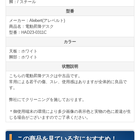
になっており、デスクの高さを数値で表示してくれま
脚：/ スチール
す。メモリー機能付きのため、お好みの高さを登録する
型番
事で、ボタン1つで所定の高さに変更する事も可能です。
メーカー：Alebert(アレベルト)
商品名：電動昇降デスク
天板奥には通常のデスクと同様に配線ホールを設けてい
型番：HAD23-0311C
ます。壁面設置やコード類が多い場合にも美観を損ねる
カラー
事無くご使用頂けます。
天板：ホワイト
脚部：ホワイト
天板下にはオプションの引き出しが装備されており、小
状態説明
物や書類等を収納する事が出来ます。
こちらの電動昇降デスクは中古品です。
常用による若干の傷、スレ、使用感はありますが全体的に良品で
オフィスデスクとしてはもちろん、個人事業の方や、在
す。
宅ワークの方にも、また作業台としてもおすすめです。
弊社にてクリーニングを施しております。
仕様・機能
＊御使用端末の環境により多少画像の表示色と実物の色に差違が生
アレベルト 電動昇降デスク
じる場合がございますのでご了承ください。
■W1400/D600/H730-1180㎜
■天板：ホワイト
■脚部：ホワイト
この商品を見ている方におすすめ！