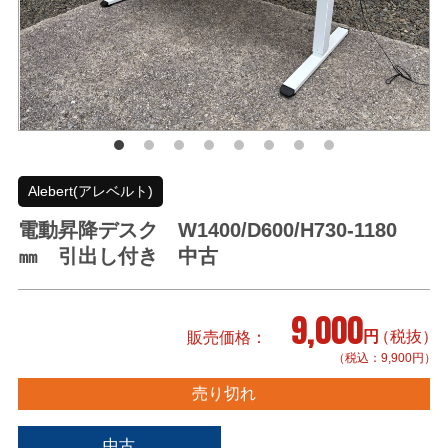
Alebert(アレベルト)
電動昇降デスク W1400/D600/H730-1180
㎜ 引出し付き 中古
9,000
円
（税抜）
販売価格
（税込：9,900円）
売り切れ
中古