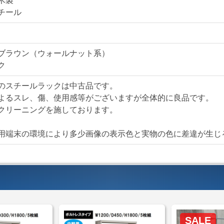
木製
■オープンタイプ
チール
■ボルトレス仕様
■棚板5枚
ブラウン（ウォールナット系）
ク
【送料・配送について
＜自社便＞
＊神奈川、
のスチールラックは中古品です。
横浜市内 1,100円か
よるスレ、傷、使用感等がございますが全体的に良品です。
東京都内 5,500円か
クリーニングを施しております。
＊ご住所・搬入条件で
＊お客様のご要望に応
用端末の環境により多少画像の表示色と実物の色に差違が生じ
自社便についてはこち
＜家財おまかせ便＞
(
サイズ：Ｅランク(350
家財おまかせ便料金は
SALE
＜送料例＞