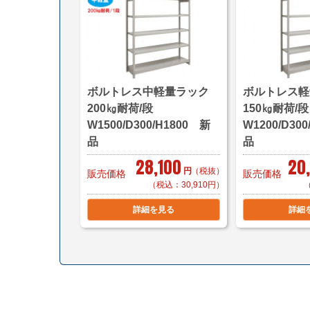
ボルトレス中軽量ラック
ボルトレス
200㎏耐荷/段
150㎏耐荷
W1500/D300/H1800 新
W1200/D30
品
品
28,100
20
円
（税抜）
販売価格
販売価格
（税込：30,910円）
詳細を見る
詳細