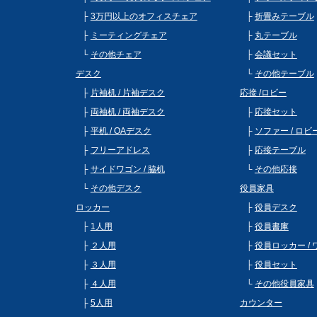
3万円以上のオフィスチェア
折畳みテーブル
ミーティングチェア
丸テーブル
その他チェア
会議セット
デスク
その他テーブル
片袖机 / 片袖デスク
応接 /ロビー
両袖机 / 両袖デスク
応接セット
平机 / OAデスク
ソファー / ロ
フリーアドレス
応接テーブル
サイドワゴン / 脇机
その他応接
その他デスク
役員家具
ロッカー
役員デスク
1人用
役員書庫
２人用
役員ロッカー /
３人用
役員セット
４人用
その他役員家具
5人用
カウンター