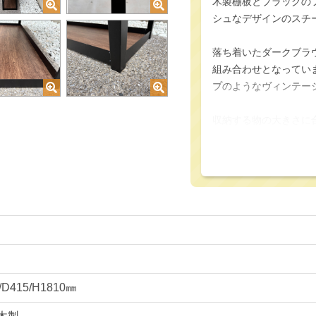
木製棚板とブラックの
シュなデザインのスチ
落ち着いたダークブラ
組み合わせとなってい
プのようなヴィンテー
収納する物の大きさに
工具を使わずに位置を
す。
オフィスにはもちろん
ールラックになってい
スチールラックの新増
仕様・付属品
/D415/H1810㎜
ヴィンテージ調 木製
■W1215/D415/H1810