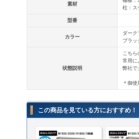
棚板：
素材
柱：ス
型番
ダーク
カラー
ブラッ
こちら
常用に
状態説明
弊社で
＊御使
この商品を見ている方におすすめ！