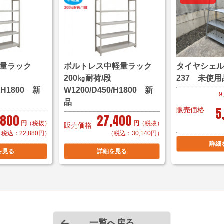
■横浜市内 1台 ￥1
1台 ￥2,200～
＊区により
■東京23区 1台 ￥
軽量ラック
ボルトレス中軽量ラック
タイヤシェル
1台 ￥8,800～
/段
200㎏耐荷/段
237 未使用
＊複数商品の同
0/H1800 新
W1200/D450/H1800 新
9
品
5
販売価格
,800
27,400
＊複数（他商品含む）
円
（税抜）
円
（税抜）
販売価格
て頂きます。
（税込：22,880円）
（税込：30,140円）
＊店頭引き渡し可能で
詳細
を見る
詳細を見る
一覧へ戻る