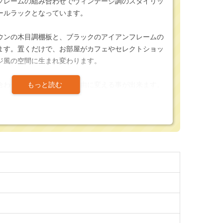
フレームの組み合わせでヴィンテージ調のスタイリッ
ールラックとなっています。
ウンの木目調棚板と、ブラックのアイアンフレームの
ます。置くだけで、お部屋がカフェやセレクトショッ
ジ風の空間に生まれ変わります。
合わせて、棚板の高さを自由に変える事が出来ます。
変えられるため、収納物の変更に柔軟に対応可能で
、店舗やご家庭でも活躍できるスタイッリシュなスチ
ます。
設、買い替えの際には是非ご検討下さい。
棚板 スチールラック
㎜