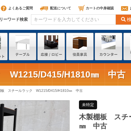
よくあるご質問
配送について
カートの中身確認
リーワード検索
215/D415/H1810㎜ 中古
板 スチールラック W1215/D415/H1810㎜ 中古
未特定
木製棚板 スチール
㎜ 中古