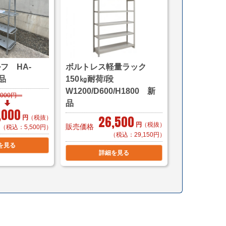
,100～（自社便・軒先渡し＊要お客様搬入）
（自社便・搬入設置/1階又はEV有り）
異なります。
5,500～（自社便・軒先渡し＊要お客様搬入）
フ HA-
ボルトレス軽量ラック
（自社便・搬入設置/1階又はEV有り）
品
150㎏耐荷/段
時配送も可能です。
W1200/D600/H1800 新
,000円
品
,000
26,500
ご購入の場合は同梱等、最良の方法で送料を算出させ
円
（税抜）
円
（税抜）
販売価格
（税込：5,500円）
（税込：29,150円）
す。（要事前連絡）
を見る
詳細を見る