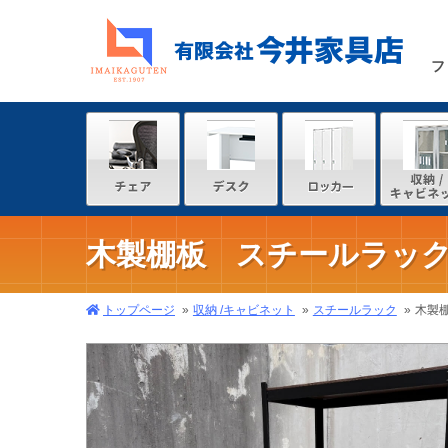
フ
木製棚板 スチールラック W1
トップページ
収納 /キャビネット
スチールラック
木製棚