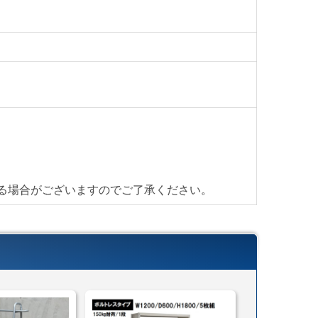
】
首都圏対応
ら
ら
異なります
じたお渡し方法で送料算出致します。
る場合がございますのでご了承ください。
ら
搬入・設置までいたします)
cmまで)
こちら