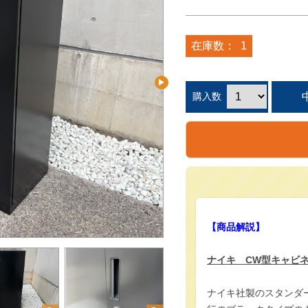
在庫数：
1
購入数
【商品解説】
ナイキ CW型キャビ
ナイキ社製のスタンダ