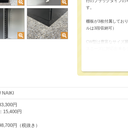
行のブラックタイプの
す。
棚板が3枚付属してお
ルは3段収納可）
CW型は豊富なサイズ
スニーズに対応出来る
本商品はCW型キャビ
引戸と違いデッドスペ
中では一番使い勝手が
扉の開きを180°開き
 NAIKI
魔することなく、収納
3,300円
ラッチ付きの大きめの
15,400円
出来ます。
8,700円（税抜き）