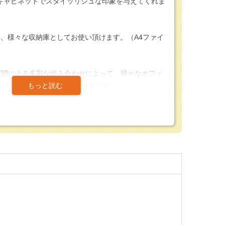
キャビネットでスタイッリシュな印象を与えてくれま
り、様々な収納庫としてお使い頂けます。（A4ファイ
展開による多彩な組み合わせによって、様々なオフィ
システムキャビネットシリーズです。
ネットの両開き書庫となっています。両開き書庫は、
ースが無く、開口口が広いためキャビネットの扉種の
良いとされています。
が可能なヒンジを使用する事で、狭い通路でも通行を邪
業務をするが可能です。
把手は、誰でも使い勝手良くスムーズに開閉する事が