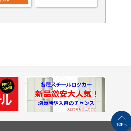
（自社便・搬入設置/1階又はEV有り）
時配送も可能です。
ご購入の場合は同梱等、最良の方法で送料を算出させ
す。（要事前連絡）
TOPへ