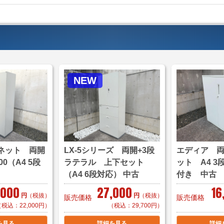
＜自社便＞
＊神奈川、
横浜市内 1,100円か
東京都内 5,500円か
＊ご住所・搬入条件で
＊お客様のご要望に応
自社便についてはこち
NEW
＜家財おまかせ便＞
(
サイズ：Ｄランク(300
家財おまかせ便料金は
ネット 両開
LX-5シリーズ 両開+3段
エディア 
＜送料例＞
0（A4 5段
ラテラル 上下セット
ット A4 
■横浜市内 1台 ￥1
（A4 6段対応） 中古
付き 中古
1台 ￥2,200～
,000
27,000
16
＊区により
円
（税抜）
円
（税抜）
販売価格
販売価格
（税込：22,000円）
（税込：29,700円）
■東京23区 1台 ￥
を見る
詳細を見る
詳細