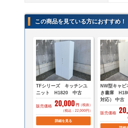
この商品を見ている方におすすめ！
TFシリーズ キッチンユ
NW型キャビ
ニット H1820 中古
き書庫 H180
対応） 中古
20,000
円
（税抜）
販売価格
20
（税込：22,000円）
販売価格
詳細を見る
詳細