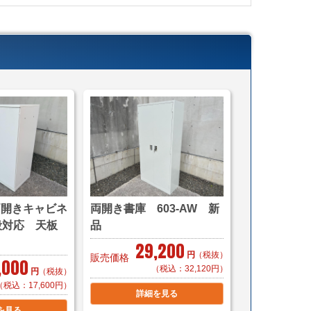
首都圏対応
ら
ら
異なります
じたお渡し方法で送料算出致します。
ら
搬入・設置までいたします)
cmまで)
こちら
両開きキャビネ
両開き書庫 603-AW 新
3段対応 天板
品
,100～（自社便・軒先渡し＊要お客様搬入）
29,200
（自社便・搬入設置/1階又はEV有り）
円
（税抜）
販売価格
,000
異なります。
（税込：32,120円）
円
（税抜）
（税込：17,600円）
詳細を見る
5,500～（自社便・軒先渡し＊要お客様搬入）
を見る