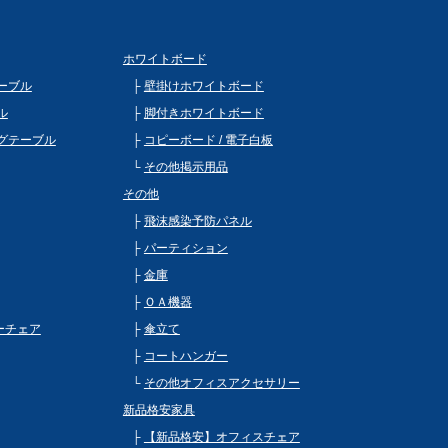
ホワイトボード
ーブル
壁掛けホワイトボード
ル
脚付きホワイトボード
グテーブル
コピーボード / 電子白板
その他掲示用品
その他
飛沫感染予防パネル
パーティション
金庫
ＯＡ機器
ビーチェア
傘立て
コートハンガー
その他オフィスアクセサリー
新品格安家具
【新品格安】オフィスチェア