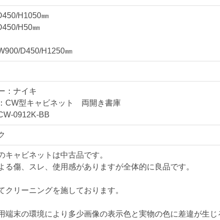
施錠にはインジゲータ
D450/H1050㎜
非常に使い勝手の良い
D450/H50㎜
キャビネットに必要な
00/D450/H1250㎜
新増設、買い替えの際
仕様・付属品
CW型キャビネット 
ー：ナイキ
■W900/D450/H1250㎜
：CW型キャビネット 両開き書庫
■180°開閉扉
W-0912K-BB
■可動棚×3
ク
■ラッチ機能
■アジャスター付きベ
のキャビネットは中古品です。
■鍵各１本
よる傷、スレ、使用感がありますが全体的に良品です。
＊鍵の複製は本体と同時
（購入時、備考欄にて
てクリーニングを施しております。
用端末の環境により多少画像の表示色と実物の色に差違が生じ
【送料・配送について