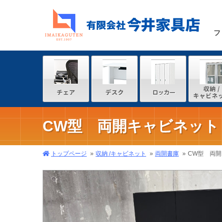
フ
CW型 両開キャビネット 
トップページ
収納 /キャビネット
両開書庫
CW型 両開