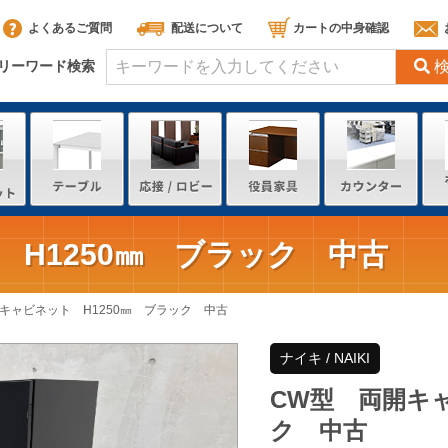
よくあるご質問
配送について
カートの中身確認
リーワード検索
H1250㎜ ブラック 中古
キャビネット H1250㎜ ブラック 中古
ナイキ / NAIKI
CW型 両開キャ
ク 中古