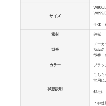
W900/
W899/
サイズ
全体：W9
素材
鋼板
メーカ
型番
商品名
型番：C
カラー
ブラッ
こちら
常用に
状態説明
弊社に
＊御使