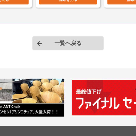
1台 ￥8,800～
＊複数商品の同
＊複数（他商品含む）
て頂きます。
一覧へ戻る
＊店頭引き渡し可能で