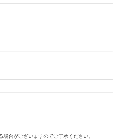
ー付シリンダーとリバーシブルキーを採用しており、
キャビネットとなっています。
要素をしっかりと備えた使い易いキャビネットです。
には是非ご検討下さい。
両開き書庫
ース付属
購入の場合1本 500円（税別）で承ります。
お申しつけ下さい。）
る場合がございますのでご了承ください。
】