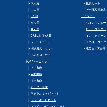
３人用
役員セット
４人用
その他役員家具
5人用
カウンター
６人用
ハイカウンター
８人用
ローカウンター
9人以上 / 他人数
インフォメーシ
シューズロッカー
その他カウンタ
掃除用具ロッカー
電話台 / 演台等
その他ロッカー
収納 /キャビネット
上下書庫
両開書庫
引違書庫
オープン書庫
ラテラルキャビネット
トレーキャビネット
ファイリングキャビネット