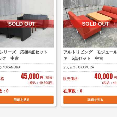
1Rシリーズ 応接4点セット
アルトリビング モジュー
ック 中古
ァ 5点セット 中古
 / OKAMURA
オカムラ / OKAMURA
45,000
40,000
円
（税抜）
円
価格
販売価格
（税込：49,500円）
（税込：44
数
在庫数
0
0
詳細を見る
詳細を見る