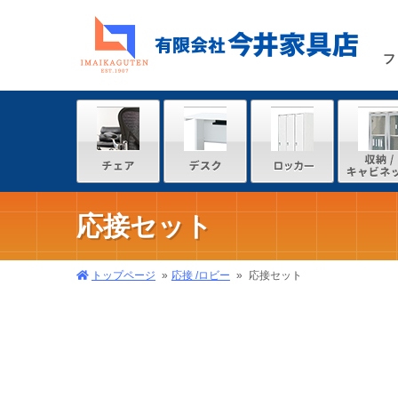
フ
応接セット
トップページ
応接 /ロビー
応接セット