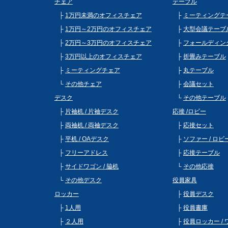
チェア
テーブル
1万円未満のオフィスチェア
ミーティングテ
1万円～2万円のオフィスチェア
大型会議テーブ
2万円～3万円のオフィスチェア
フォールディン
3万円以上のオフィスチェア
折畳みテーブル
ミーティングチェア
丸テーブル
その他チェア
会議セット
デスク
その他テーブル
片袖机 / 片袖デスク
応接 /ロビー
両袖机 / 両袖デスク
応接セット
平机 / OAデスク
ソファー / ロ
フリーアドレス
応接テーブル
サイドワゴン / 脇机
その他応接
その他デスク
役員家具
ロッカー
役員デスク
1人用
役員書庫
２人用
役員ロッカー /