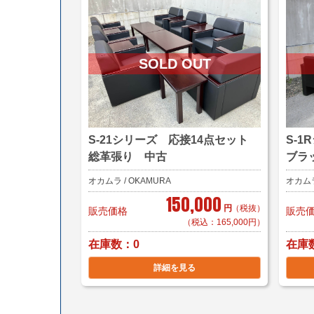
S-21シリーズ 応接14点セット
S-
総革張り 中古
ブラ
オカムラ / OKAMURA
オカムラ
150,000
円
（税抜）
販売価格
販売
（税込：165,000円）
在庫数
在庫
0
詳細を見る