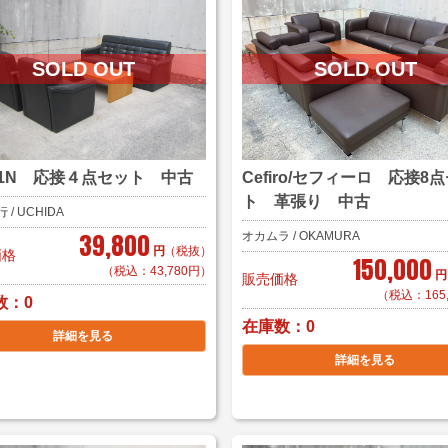
-11N 応接４点セット 中古
Cefiro/セフィーロ 応接8
ト 革張り 中古
/ UCHIDA
39,800
オカムラ / OKAMURA
円
（税抜）
価格
150,000
（税込：43,780円）
円
販売価格
（税込：165
数
0
在庫数
0
詳細を見る
詳細を見る