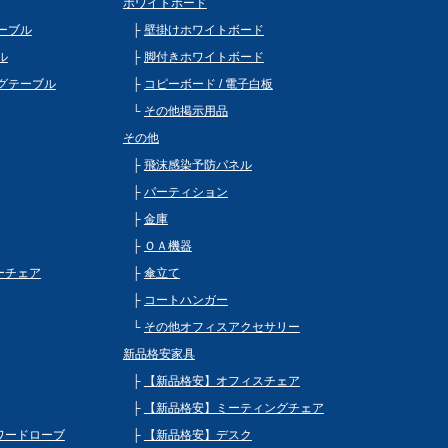
ホワイトボード
ーブル
壁掛けホワイトボード
ル
脚付きホワイトボード
グテーブル
コピーボード / 電子白板
その他掲示用品
その他
飛沫感染予防パネル
パーティション
金庫
ＯＡ機器
ビーチェア
傘立て
コートハンガー
その他オフィスアクセサリー
新品格安家具
【新品格安】オフィスチェア
【新品格安】ミーティングチェア
 ワードローブ
【新品格安】デスク