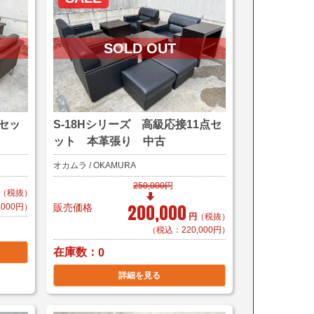
点セッ
S-18Hシリーズ 高級応接11点セ
ット 本革張り 中古
オカムラ / OKAMURA
250,000円
（税抜）
200,000
,000円）
販売価格
円
（税抜）
（税込：220,000円）
在庫数
0
詳細を見る