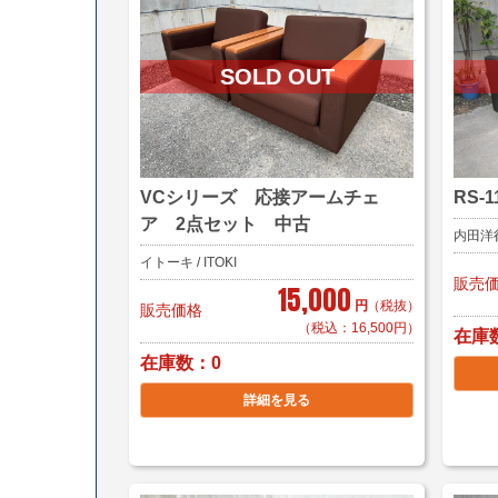
VCシリーズ 応接アームチェ
RS
ア 2点セット 中古
内田洋行 
イトーキ / ITOKI
販売
15,000
円
（税抜）
販売価格
（税込：16,500円）
在庫
在庫数
0
詳細を見る