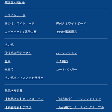
電話台 / 演台等
ホワイトボード
壁掛けホワイトボード
脚付きホワイトボード
コピーボード / 電子白板
その他掲示用品
その他
飛沫感染予防パネル
パーティション
金庫
ＯＡ機器
傘立て
コートハンガー
その他オフィスアクセサリー
新品格安家具
【新品格安】オフィスチェア
【新品格安】ミーティングチェア
【新品格安】デスク
【新品格安】ミーティングテーブル