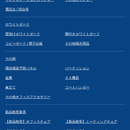
電話台 / 演台等
ホワイトボード
壁掛けホワイトボード
脚付きホワイトボード
コピーボード / 電子白板
その他掲示用品
その他
飛沫感染予防パネル
パーティション
金庫
ＯＡ機器
傘立て
コートハンガー
その他オフィスアクセサリー
新品格安家具
【新品格安】オフィスチェア
【新品格安】ミーティングチェア