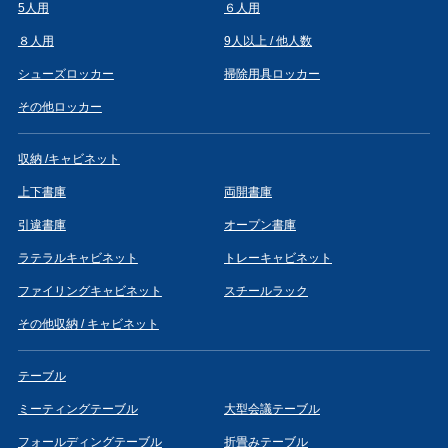
5人用
６人用
８人用
9人以上 / 他人数
シューズロッカー
掃除用具ロッカー
その他ロッカー
収納 /キャビネット
上下書庫
両開書庫
引違書庫
オープン書庫
ラテラルキャビネット
トレーキャビネット
ファイリングキャビネット
スチールラック
その他収納 / キャビネット
テーブル
ミーティングテーブル
大型会議テーブル
フォールディングテーブル
折畳みテーブル