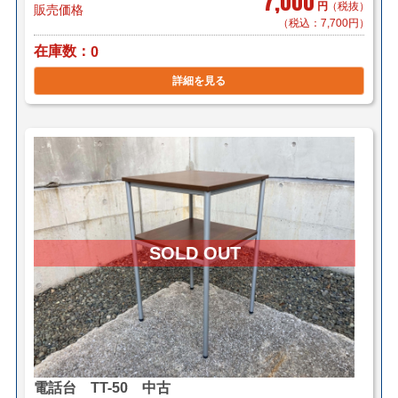
7,000
円
（税抜）
販売価格
（税込：7,700円）
在庫数
0
詳細を見る
電話台 TT-50 中古