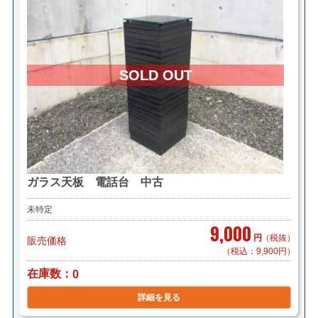
ガラス天板 電話台 中古
未特定
9,000
円
（税抜）
販売価格
（税込：9,900円）
在庫数
0
詳細を見る