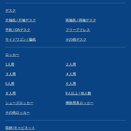
デスク
片袖机 / 片袖デスク
両袖机 / 両袖デスク
平机 / OAデスク
フリーアドレス
サイドワゴン / 脇机
その他デスク
ロッカー
1人用
２人用
３人用
４人用
5人用
６人用
８人用
9人以上 / 他人数
シューズロッカー
掃除用具ロッカー
その他ロッカー
収納 /キャビネット