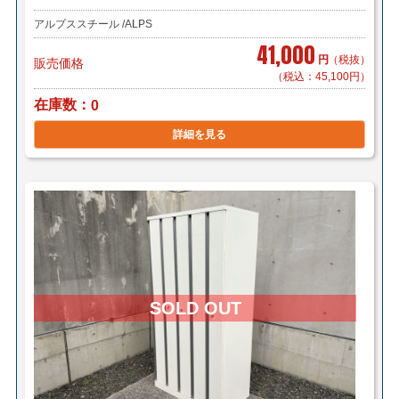
アルプススチール /ALPS
41,000
円
（税抜）
販売価格
（税込：45,100円）
在庫数
0
詳細を見る