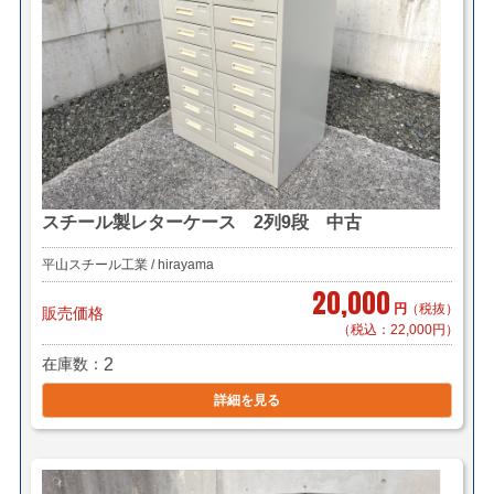
スチール製レターケース 2列9段 中古
平山スチール工業 / hirayama
20,000
円
（税抜）
販売価格
（税込：22,000円）
在庫数
2
詳細を見る