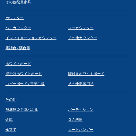
その他役員家具
カウンター
ハイカウンター
ローカウンター
インフォメーションカウンター
その他カウンター
電話台 / 演台等
ホワイトボード
壁掛けホワイトボード
脚付きホワイトボード
コピーボード / 電子白板
その他掲示用品
その他
飛沫感染予防パネル
パーティション
金庫
ＯＡ機器
傘立て
コートハンガー