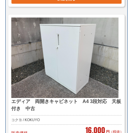
エディア 両開きキャビネット A4 3段対応 天板
付き 中古
コクヨ / KOKUYO
16,000
円
（税抜）
販売価格