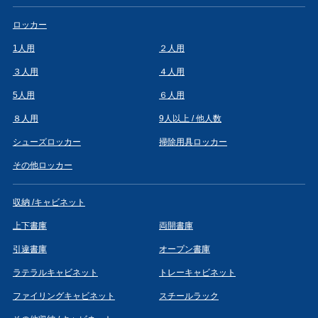
ロッカー
1人用
２人用
３人用
４人用
5人用
６人用
８人用
9人以上 / 他人数
シューズロッカー
掃除用具ロッカー
その他ロッカー
収納 /キャビネット
上下書庫
両開書庫
引違書庫
オープン書庫
ラテラルキャビネット
トレーキャビネット
ファイリングキャビネット
スチールラック