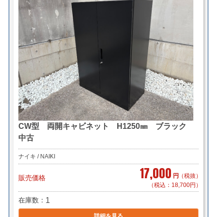
CW型 両開キャビネット H1250㎜ ブラック
中古
ナイキ / NAIKI
17,000
円
（税抜）
販売価格
（税込：18,700円）
在庫数
1
詳細を見る