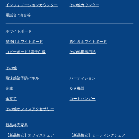
インフォメーションカウンター
その他カウンター
電話台 / 演台等
ホワイトボード
壁掛けホワイトボード
脚付きホワイトボード
コピーボード / 電子白板
その他掲示用品
その他
飛沫感染予防パネル
パーティション
金庫
ＯＡ機器
傘立て
コートハンガー
その他オフィスアクセサリー
新品格安家具
【新品格安】オフィスチェア
【新品格安】ミーティングチェア