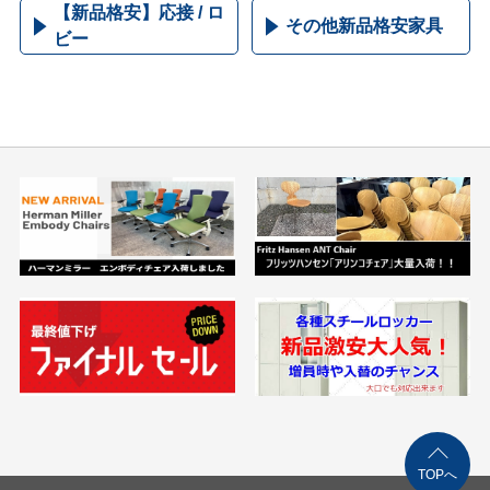
【新品格安】応接 / ロ
その他新品格安家具
ビー
TOPへ