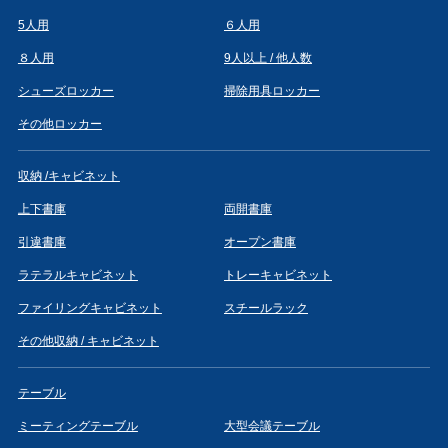
5人用
６人用
８人用
9人以上 / 他人数
シューズロッカー
掃除用具ロッカー
その他ロッカー
収納 /キャビネット
上下書庫
両開書庫
引違書庫
オープン書庫
ラテラルキャビネット
トレーキャビネット
ファイリングキャビネット
スチールラック
その他収納 / キャビネット
テーブル
ミーティングテーブル
大型会議テーブル