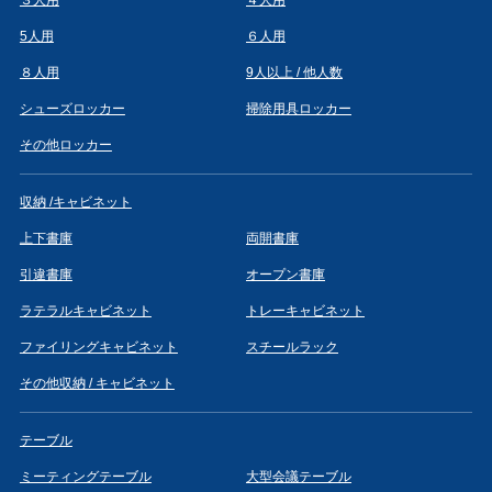
5人用
６人用
８人用
9人以上 / 他人数
シューズロッカー
掃除用具ロッカー
その他ロッカー
収納 /キャビネット
上下書庫
両開書庫
引違書庫
オープン書庫
ラテラルキャビネット
トレーキャビネット
ファイリングキャビネット
スチールラック
その他収納 / キャビネット
テーブル
ミーティングテーブル
大型会議テーブル