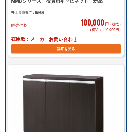
MMDシリーズ 役員用キャビネット 新品
井上金庫販売 / inoue
100,000
円
（税抜）
販売価格
（税込：110,000円）
在庫数
メーカーお問い合わせ
詳細を見る