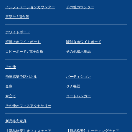
インフォメーションカウンター
その他カウンター
電話台 / 演台等
ホワイトボード
壁掛けホワイトボード
脚付きホワイトボード
コピーボード / 電子白板
その他掲示用品
その他
飛沫感染予防パネル
パーティション
金庫
ＯＡ機器
傘立て
コートハンガー
その他オフィスアクセサリー
新品格安家具
【新品格安】オフィスチェア
【新品格安】ミーティングチェア