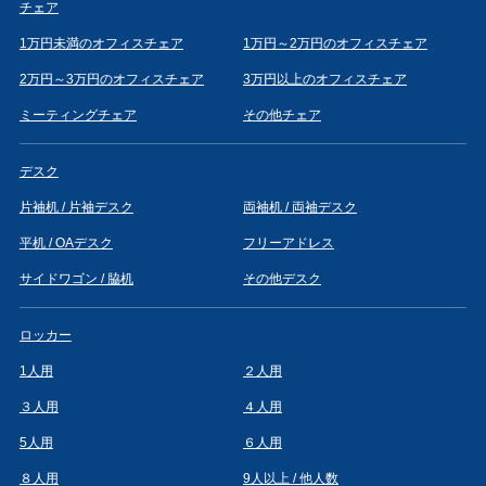
チェア
1万円未満のオフィスチェア
1万円～2万円のオフィスチェア
2万円～3万円のオフィスチェア
3万円以上のオフィスチェア
ミーティングチェア
その他チェア
デスク
片袖机 / 片袖デスク
両袖机 / 両袖デスク
平机 / OAデスク
フリーアドレス
サイドワゴン / 脇机
その他デスク
ロッカー
1人用
２人用
３人用
４人用
5人用
６人用
８人用
9人以上 / 他人数