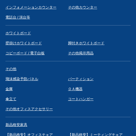
インフォメーションカウンター
その他カウンター
電話台 / 演台等
ホワイトボード
壁掛けホワイトボード
脚付きホワイトボード
コピーボード / 電子白板
その他掲示用品
その他
飛沫感染予防パネル
パーティション
金庫
ＯＡ機器
傘立て
コートハンガー
その他オフィスアクセサリー
新品格安家具
【新品格安】オフィスチェア
【新品格安】ミーティングチェア