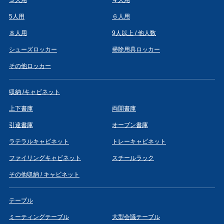
5人用
６人用
８人用
9人以上 / 他人数
シューズロッカー
掃除用具ロッカー
その他ロッカー
収納 /キャビネット
上下書庫
両開書庫
引違書庫
オープン書庫
ラテラルキャビネット
トレーキャビネット
ファイリングキャビネット
スチールラック
その他収納 / キャビネット
テーブル
ミーティングテーブル
大型会議テーブル