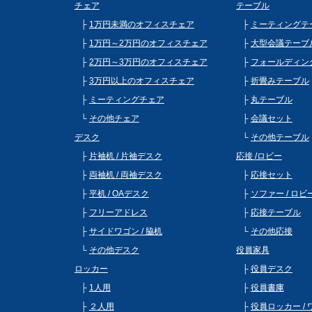
チェア
テーブル
1万円未満のオフィスチェア
ミーティングテ
1万円～2万円のオフィスチェア
大型会議テーブ
2万円～3万円のオフィスチェア
フォールディン
3万円以上のオフィスチェア
折畳みテーブル
ミーティングチェア
丸テーブル
その他チェア
会議セット
デスク
その他テーブル
片袖机 / 片袖デスク
応接 /ロビー
両袖机 / 両袖デスク
応接セット
平机 / OAデスク
ソファー / ロ
フリーアドレス
応接テーブル
サイドワゴン / 脇机
その他応接
その他デスク
役員家具
ロッカー
役員デスク
1人用
役員書庫
２人用
役員ロッカー /