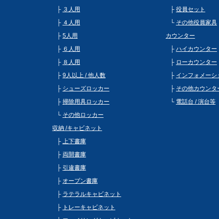
３人用
役員セット
４人用
その他役員家具
5人用
カウンター
６人用
ハイカウンター
８人用
ローカウンター
9人以上 / 他人数
インフォメーシ
シューズロッカー
その他カウンタ
掃除用具ロッカー
電話台 / 演台等
その他ロッカー
収納 /キャビネット
上下書庫
両開書庫
引違書庫
オープン書庫
ラテラルキャビネット
トレーキャビネット