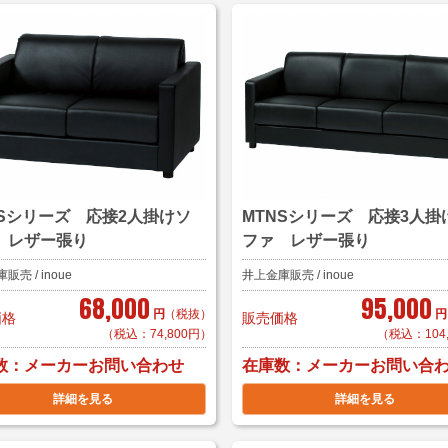
NSシリーズ 応接2人掛けソ
MTNSシリーズ 応接3人掛
 レザー張り
ファ レザー張り
売 / inoue
井上金庫販売 / inoue
68,000
95,000
円
（税抜）
円
価格
販売価格
（税込：74,800円）
（税込：104
数
在庫数
メーカーお問い合わせ
メーカーお問い合
詳細を見る
詳細を見る