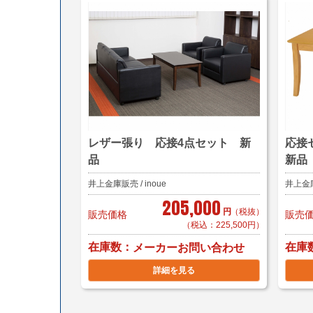
レザー張り 応接4点セット 新
応接
品
新品
井上金庫販売 / inoue
井上金庫販
205,000
円
（税抜）
販売価格
販売
（税込：225,500円）
在庫数
在庫
メーカーお問い合わせ
詳細を見る