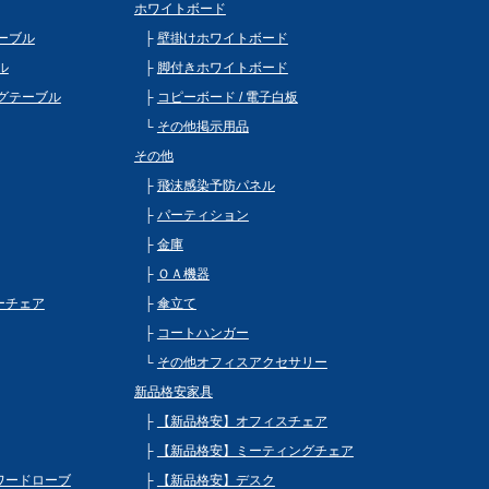
ホワイトボード
ーブル
壁掛けホワイトボード
ル
脚付きホワイトボード
グテーブル
コピーボード / 電子白板
その他掲示用品
その他
飛沫感染予防パネル
パーティション
金庫
ＯＡ機器
ビーチェア
傘立て
コートハンガー
その他オフィスアクセサリー
新品格安家具
【新品格安】オフィスチェア
【新品格安】ミーティングチェア
 ワードローブ
【新品格安】デスク