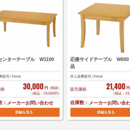
センターテーブル W1100
応接サイドテーブル W600
品
売 / inoue
井上金庫販売 / inoue
30,000
21,400
円
（税抜）
円
価格
販売価格
（税込：33,000円）
（税込：23
数
在庫数
メーカーお問い合わせ
メーカーお問い合
詳細を見る
詳細を見る