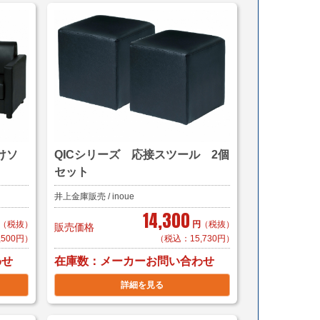
けソ
QICシリーズ 応接スツール 2個
セット
井上金庫販売 / inoue
14,300
（税抜）
円
（税抜）
販売価格
,500円）
（税込：15,730円）
在庫数
わせ
メーカーお問い合わせ
詳細を見る