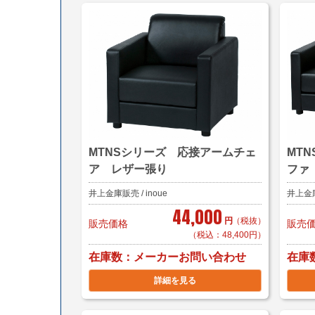
MTNSシリーズ 応接アームチェ
MT
ア レザー張り
ファ
井上金庫販売 / inoue
井上金庫販
44,000
円
（税抜）
販売価格
販売
（税込：48,400円）
在庫数
在庫
メーカーお問い合わせ
詳細を見る