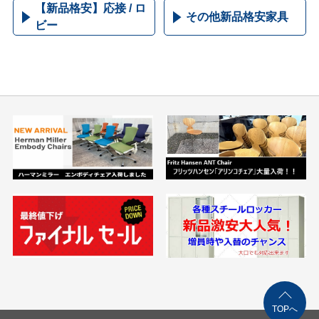
【新品格安】応接 / ロ
その他新品格安家具
ビー
TOPへ