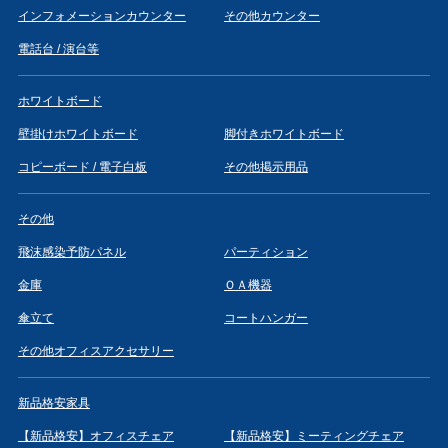
インフォメーションカウンター
その他カウンター
電話台 / 演台等
ホワイトボード
壁掛けホワイトボード
脚付きホワイトボード
コピーボード / 電子白板
その他掲示用品
その他
飛沫感染予防パネル
パーティション
金庫
ＯＡ機器
傘立て
コートハンガー
その他オフィスアクセサリー
新品格安家具
【新品格安】オフィスチェア
【新品格安】ミーティングチェア