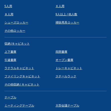
5人用
６人用
８人用
9人以上 / 他人数
シューズロッカー
掃除用具ロッカー
その他ロッカー
収納 /キャビネット
上下書庫
両開書庫
引違書庫
オープン書庫
ラテラルキャビネット
トレーキャビネット
ファイリングキャビネット
スチールラック
その他収納 / キャビネット
テーブル
ミーティングテーブル
大型会議テーブル