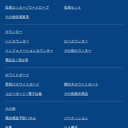
役員ロッカー / ワードローブ
役員セット
その他役員家具
カウンター
ハイカウンター
ローカウンター
インフォメーションカウンター
その他カウンター
電話台 / 演台等
ホワイトボード
壁掛けホワイトボード
脚付きホワイトボード
コピーボード / 電子白板
その他掲示用品
その他
飛沫感染予防パネル
パーティション
金庫
ＯＡ機器