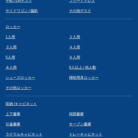
平机 / OAデスク
フリーアドレス
サイドワゴン / 脇机
その他デスク
ロッカー
1人用
２人用
３人用
４人用
5人用
６人用
８人用
9人以上 / 他人数
シューズロッカー
掃除用具ロッカー
その他ロッカー
収納 /キャビネット
上下書庫
両開書庫
引違書庫
オープン書庫
ラテラルキャビネット
トレーキャビネット