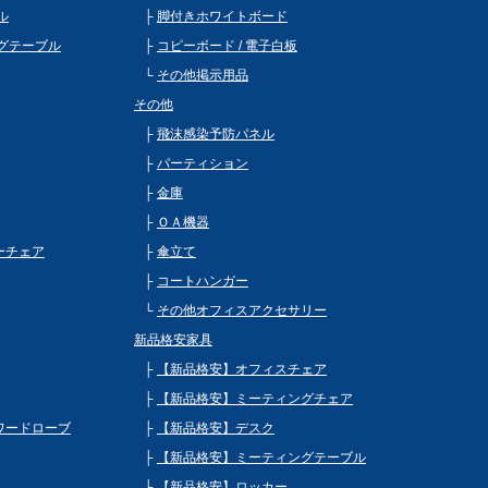
ル
脚付きホワイトボード
グテーブル
コピーボード / 電子白板
その他掲示用品
その他
飛沫感染予防パネル
パーティション
金庫
ＯＡ機器
ビーチェア
傘立て
コートハンガー
その他オフィスアクセサリー
新品格安家具
【新品格安】オフィスチェア
【新品格安】ミーティングチェア
 ワードローブ
【新品格安】デスク
【新品格安】ミーティングテーブル
【新品格安】ロッカー