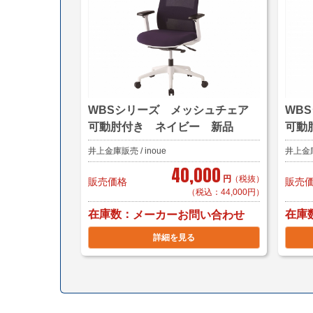
WBSシリーズ メッシュチェア
WB
可動肘付き ネイビー 新品
可動
井上金庫販売 / inoue
井上金庫販
40,000
円
（税抜）
販売価格
販売
（税込：44,000円）
在庫数
在庫
メーカーお問い合わせ
詳細を見る