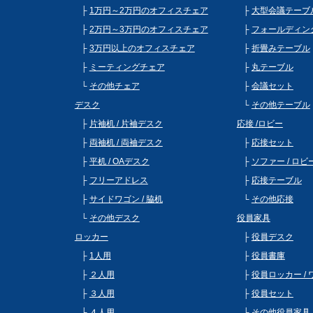
1万円～2万円のオフィスチェア
大型会議テーブ
2万円～3万円のオフィスチェア
フォールディン
3万円以上のオフィスチェア
折畳みテーブル
ミーティングチェア
丸テーブル
その他チェア
会議セット
デスク
その他テーブル
片袖机 / 片袖デスク
応接 /ロビー
両袖机 / 両袖デスク
応接セット
平机 / OAデスク
ソファー / ロ
フリーアドレス
応接テーブル
サイドワゴン / 脇机
その他応接
その他デスク
役員家具
ロッカー
役員デスク
1人用
役員書庫
２人用
役員ロッカー /
３人用
役員セット
４人用
その他役員家具