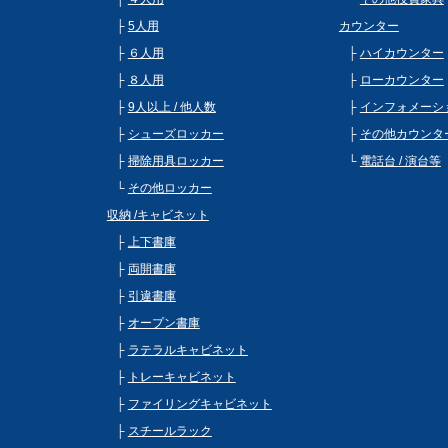
5人用
カウンター
６人用
ハイカウンター
８人用
ローカウンター
9人以上 / 他人数
インフォメーシ
シューズロッカー
その他カウンタ
掃除用具ロッカー
電話台 / 演台等
その他ロッカー
収納 /キャビネット
上下書庫
両開書庫
引違書庫
オープン書庫
ラテラルキャビネット
トレーキャビネット
ファイリングキャビネット
スチールラック