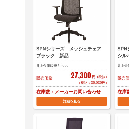
SPNシリーズ メッシュチェア
SP
ブラック 新品
シル
井上金庫販売 / inoue
井上金庫販
27,300
円
（税抜）
販売価格
販売
（税込：30,030円）
在庫数
在庫
メーカーお問い合わせ
詳細を見る