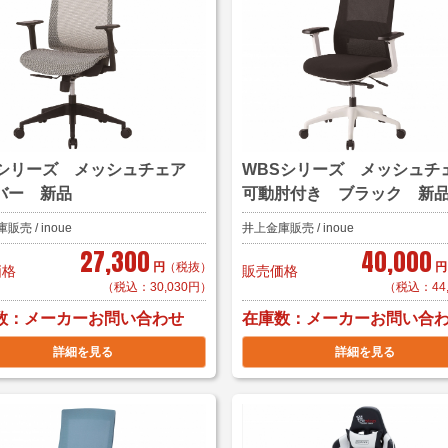
Nシリーズ メッシュチェア
WBSシリーズ メッシュ
バー 新品
可動肘付き ブラック 新
売 / inoue
井上金庫販売 / inoue
27,300
40,000
円
（税抜）
円
価格
販売価格
（税込：30,030円）
（税込：44
数
在庫数
メーカーお問い合わせ
メーカーお問い合
詳細を見る
詳細を見る