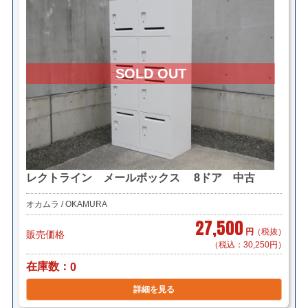
レクトライン メールボックス 8ドア 中古
オカムラ / OKAMURA
27,500
円
（税抜）
販売価格
（税込：30,250円）
在庫数
0
詳細を見る