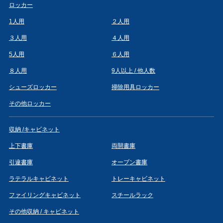
ロッカー
1人用
２人用
３人用
４人用
5人用
６人用
８人用
9人以上 / 他人数
シューズロッカー
掃除用具ロッカー
その他ロッカー
収納 /キャビネット
上下書庫
両開書庫
引違書庫
オープン書庫
ラテラルキャビネット
トレーキャビネット
ファイリングキャビネット
スチールラック
その他収納 / キャビネット