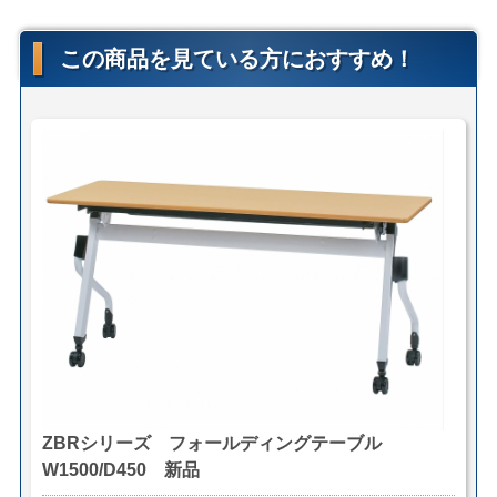
■H700タイプ
■
別売りオプションZBR用幕板はこちら
この商品を見ている方におすすめ！
＊サイズ・型番等の詳細はページ下部に記載がございま
す。
【送料・配送について】
＜自社便＞
＊神奈川、首都圏対応
横浜市内 1,000円（税別）から（軒先渡し ＊簡単な搬
入可）
東京都内 5,000円（税別）から
＊組立対応可 組立費 1,000円/1台（税別）
＊お客様のご要望に応じたお渡し方法で送料算出致しま
す。
自社便についてはこちら
ZBRシリーズ フォールディングテーブル
＜法人様限定メーカー直送便＞
（利用条件はこちら）
W1500/D450 新品
【メーカー配送便(地域限定)】＊搬入まで