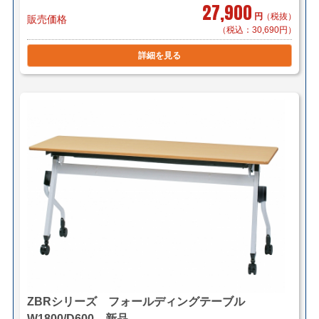
27,900
2,000円～/1件（税別）でお届け致します。
円
（税抜）
販売価格
（税込：30,690円）
＊対応可能地域「東京23区内」「横浜・川崎」「千葉県
一部(東京より千葉市まで」
詳細を見る
＊物量、商品によってお見積り致します。
＊階段作業、経路養生は別途見積もりとなります。
＊組立対応可 組立費 2,200円/1台（税別）
【小口送り付け便】＊軒先渡し（要お客様搬入・組立）
2,000円～/1台（税別）でお届け致します。
＊お届け地域によってお見積り致します。
＜送料例＞
■横浜市内 1台 ￥1,000～（自社便・軒先渡し）
1台 ￥2,000～（自社便・搬入+組立作業付き/EV有り）
＊区により異なります。
ZBRシリーズ フォールディングテーブル
■東京23区 1台 ￥2,000（メーカー直送・軒先渡し）
W1800/D600 新品