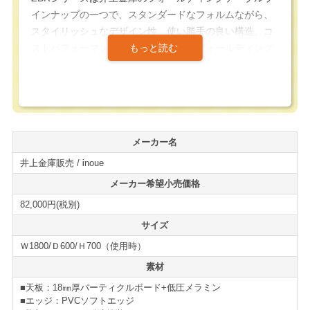
インナップの一つで、スタンダードなフォルムながら、
スタイリッシュなデザイン性、使い勝手の良い構造、コ
ストパフォーマンスを兼ね備えた主力フォールディング
テーブルシリーズです。
シルバーを基調とした脚部の連結部分、棚板にブラック
をアクセントにする事でスタイリッシュな雰囲気のフォ
ールディングテーブルになっています。
メーカー名
井上金庫販売 / inoue
平行スタッキングタイプですので、収納時に重ねる度に
横に広がる従来のサイドスタックタイプに比べて少ない
メーカー希望小売価格
スペースで効率的にテーブルを収納する事が出来ます。
82,000円(税別)
サイズ
キャスターにはアジャスト機能付きの大型キャスターを
Ｗ1800/Ｄ600/Ｈ700（使用時）
採用しており、スムーズな移動性と固定時の安定感を実
現してくれます。
素材
■天板：18㎜厚パーティクルボード+低圧メラミン
またレバー部分にはカバーが付いており、指を挟まれ難
■エッジ：PVCソフトエッジ