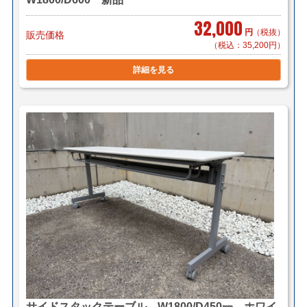
1台 ￥4,200（メーカー直送・搬入+組
立/EV有り）
32,000
円
（税抜）
販売価格
3台 ￥5,500（自社便・軒先渡し）
（税込：35,200円）
詳細を見る
＊階段作業・経路養生は別途見積もり致します。
＊複数（他商品含む）ご購入の場合は同梱等、最良の方
法で送料を算出させて頂きます。
＊店頭引き渡し可能です。（要取り寄せ・来店予約）
サイドスタックテーブル W1800/D450㎜ ホワイ