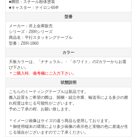
くくしている安全面にも配慮されたフォールディングテ
■脚部：スチール粉体塗装
■キャスター：ナイロン65Φ
ーブルです。
型番
テーブルの天板カラーも2色展開されており、オフィスの
メーカー：井上金庫販売
イメージや、雰囲気に合わせて選ぶ事が可能になってい
シリーズ：ZBRシリーズ
商品名：平行スタッキングテーブル
ます。さらに、足下を隠すための幕板も別途オプション
型番：ZBR-1860
販売されています。
カラー
フォールディングテーブル、ミーティングテーブルの新
天板カラーは、「ナチュラル」・「ホワイト」の2カラーからお選
増設、買い替えの際には是非ご検討下さい。
び下さい。
＊ご購入時、備考欄にご入力下さい。
仕様・機能
状態説明
ZBRシリーズ 平行スタッキングテーブル
こちらのミーティングテーブルは新品です。
■W1800
搬入設置をご希望の際は、開梱・組立作業、輸送等による多少の擦
れ程度は生じる可能性がございます。
■Ｄ600
予めご了承の程、お願い致します。
■平行スタッキングタイプ
■大型キャスター
＊イメージ画像はサイズの違う商品も使用しております。
■アジャスター機能
＊御使用端末の環境により多少画像の表示色と実物の色に差違が生
じる場合がございますのでご了承ください。
■荷掛フック