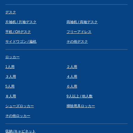
デスク
片袖机 / 片袖デスク
両袖机 / 両袖デスク
平机 / OAデスク
フリーアドレス
サイドワゴン / 脇机
その他デスク
ロッカー
1人用
２人用
３人用
４人用
5人用
６人用
８人用
9人以上 / 他人数
シューズロッカー
掃除用具ロッカー
その他ロッカー
収納 /キャビネット