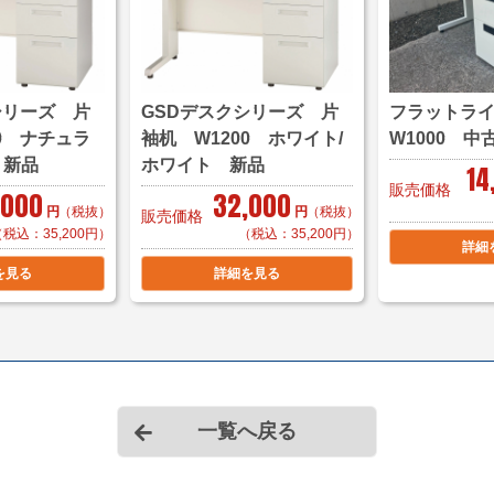
＜自社便＞
＊神奈川、
横浜市内 1,000円
東京都内 5,000円か
＊お客様のご要望に応
シリーズ 片
GSDデスクシリーズ 片
フラットラ
自社便についてはこち
0 ナチュラ
袖机 W1200 ホワイト/
W1000 中
 新品
ホワイト 新品
14
＊複数（他商品含む）
販売価格
,000
32,000
て頂きます。
円
（税抜）
円
（税抜）
販売価格
＊店頭引き渡し可能で
（税込：35,200円）
（税込：35,200円）
詳細
を見る
詳細を見る
一覧へ戻る