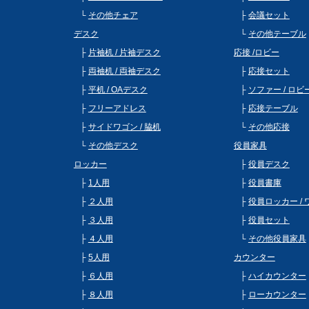
その他チェア
会議セット
デスク
その他テーブル
片袖机 / 片袖デスク
応接 /ロビー
両袖机 / 両袖デスク
応接セット
平机 / OAデスク
ソファー / ロ
フリーアドレス
応接テーブル
サイドワゴン / 脇机
その他応接
その他デスク
役員家具
ロッカー
役員デスク
1人用
役員書庫
２人用
役員ロッカー /
３人用
役員セット
４人用
その他役員家具
5人用
カウンター
６人用
ハイカウンター
８人用
ローカウンター