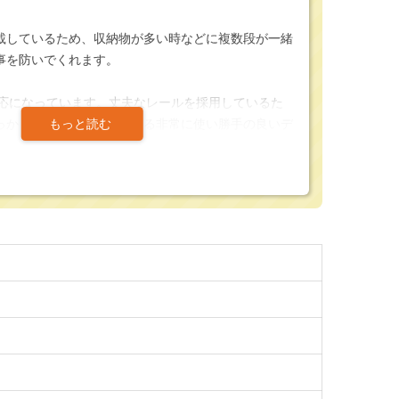
載しているため、収納物が多い時などに複数段が一緒
事を防いでくれます。
対応になっています。丈夫なレールを採用しているた
っかりと引き出す事ができる非常に使い勝手の良いデ
ケーブルホールを装備しており、机上からの配線アク
ます。
付きシリンダー錠を採用、袖の開閉状態を分かりやす
ター引き出しが付いているため、書類の一時保管や、
を収納する事が出来ます。
ム、しっかりとした機能を備えたおすすめのデスクで