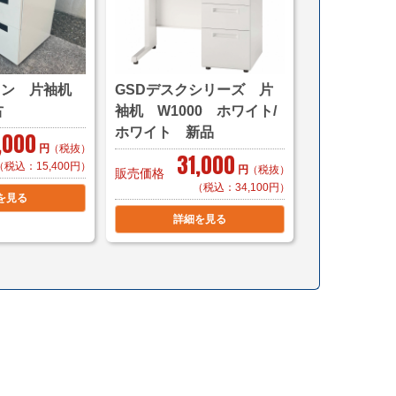
首都圏対応
から（軒先渡し ＊簡単な搬入可）
ら
じたお渡し方法で送料算出致します。
イン 片袖机
GSDデスクシリーズ 片
ら
古
袖机 W1000 ホワイト/
ホワイト 新品
,000
ご購入の場合は同梱等、最良の方法で送料を算出させ
円
（税抜）
31,000
（税込：15,400円）
円
（税抜）
販売価格
す。（要事前連絡）
（税込：34,100円）
を見る
詳細を見る