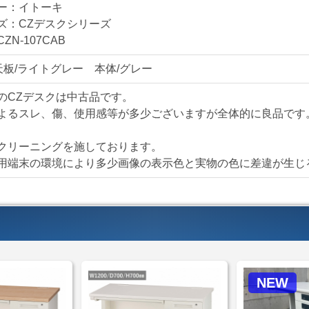
す。
ー：イトーキ
是非、オフィスデスク
ズ：CZデスクシリーズ
ZN-107CAB
仕様・機能
天板/ライトグレー 本体/グレー
イトーキ CZデスクシ
■L脚タイプ
のCZデスクは中古品です。
■ラッチ機構
よるスレ、傷、使用感等が多少ございますが全体的に良品です
■オールロック錠
■インジゲーター付き
クリーニングを施しております。
■コードホール
用端末の環境により多少画像の表示色と実物の色に差違が生じ
■カギ1本付
鍵の追加注文は同時購入
【配送について】
＜ヤマトらくらく家財
サイズ：Ｃランク(250
NEW
ヤマトらくらく家財便