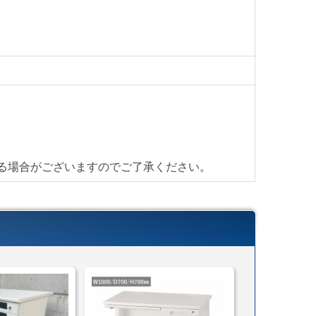
の導入、買い替えの際にご検討下さい。
リーズ
。
シリンダー
る場合がございますのでご了承ください。
で500円(税抜き)。
便＞
(搬入・設置までいたします)
cmまで)
料金はこちら