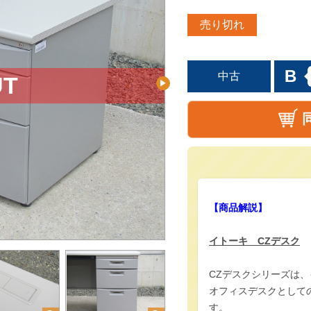
売り切れ
B
中古
【商品解説】
イトーキ CZデスク
CZデスクシリーズは
オフィスデスクとして
す。