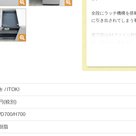
全段にラッチ機構を搭
に引き出されてしまう
最下段はA4ファイル
め、引き出し奥までし
スクです。
デスク天板奥の左右に
セスを容易にしてくれ
鍵にはインジゲーター
/ ITOKI
く表示してくれます。
0円(税別)
デスク天板下にはセン
/D700/H700
使用頻度の高い文具等
樹脂
スタンダードなフォル