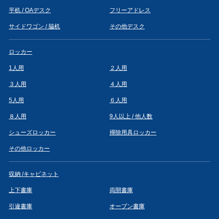
平机 / OAデスク
フリーアドレス
サイドワゴン / 脇机
その他デスク
ロッカー
1人用
２人用
３人用
４人用
5人用
６人用
８人用
9人以上 / 他人数
シューズロッカー
掃除用具ロッカー
その他ロッカー
収納 /キャビネット
上下書庫
両開書庫
引違書庫
オープン書庫