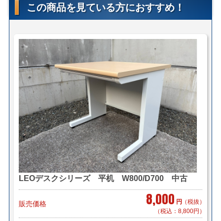
この商品を見ている方におすすめ！
＜法人様限定メーカー直送便＞
（利用条件はこちら）
【メーカー配送便(地域限定)】＊搬入まで
2,900円～/1件（税別）でお届け致します。
＊対応可能地域「東京23区内」「横浜・川崎」「千葉県
一部(東京より千葉市まで」
＊物量、商品によってお見積り致します。
＊階段作業、経路養生は別途見積もりとなります。
＊組立対応可 組立費 3,300円/1台（税別）
【小口送り付け便】＊軒先渡し（要お客様搬入・組立）
2,900円～/1台（税別）でお届け致します。
＊お届け地域によってお見積り致します。
＜送料例（税込み）＞
LEOデスクシリーズ 平机 W800/D700 中古
■横浜市内 1台 ￥1,100～（自社便・軒先渡し）
8,000
1台 ￥2,200～（自社便・軒先渡し又は
円
（税抜）
販売価格
EV有り）
（税込：8,800円）
＊区により異なります。