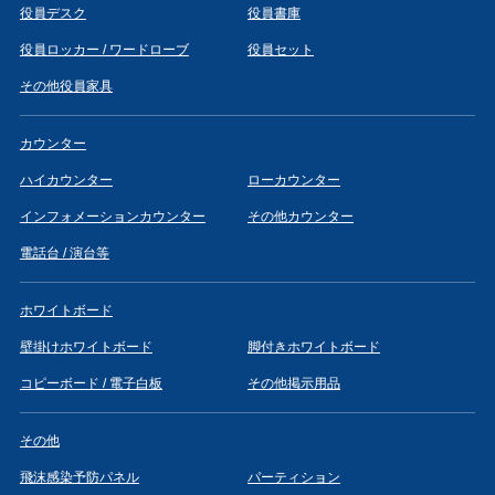
役員デスク
役員書庫
役員ロッカー / ワードローブ
役員セット
その他役員家具
カウンター
ハイカウンター
ローカウンター
インフォメーションカウンター
その他カウンター
電話台 / 演台等
ホワイトボード
壁掛けホワイトボード
脚付きホワイトボード
コピーボード / 電子白板
その他掲示用品
その他
飛沫感染予防パネル
パーティション