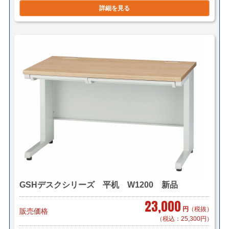
詳細を見る
＊組立対応可 組立費 1,000円/1台（税
別）
■東京23区 1台 ￥2,900（メーカー直送/法人様限定）
2台で￥5,500（自社便・軒先渡し）
2台で￥8,800（自社便・搬入作業付き/EV
有り）
＊階段作業・経路養生は別途見積もり致します。
＊複数（他商品含む）ご購入の場合は同梱等、最良の方
法で送料を算出させて頂きます。
＊店頭引き渡し可能です。（要取り寄せ・来店予約）
GSHデスクシリーズ 平机 W1200 新品
23,000
円
（税抜）
販売価格
（税込：25,300円）