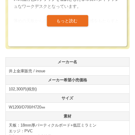
ュなワークデスクとなっています。
薄めの天板からのびる太めの脚部が安定感をもたらすと
共に、ブラック基調にマッチする武骨なデザインとなり
お洒落感を向上させています。
高さがH720のデスク新規格に対応しており、従来の
H700のデスクに比べて足下がゆったりとした構造になっ
メーカー名
ています。昨今のデスク規格や、フリーアドレスとも合
井上金庫販売 / inoue
わせやすいかと思います。
メーカー希望小売価格
天板奥には、壁面設置や、対面設置時にも配線を落とせ
102,300円(税別)
るようなコード落としを設ける配慮がなされています。
サイズ
W1200/D700/H720㎜
オフィスへの導入はもちろん、在宅ワークにもおすすめ
です。
素材
デスクの新増設・買い替えの際には是非ご検討下さい。
天板：18mm厚パーティクルボード+低圧ミラミン
エッジ：PVC