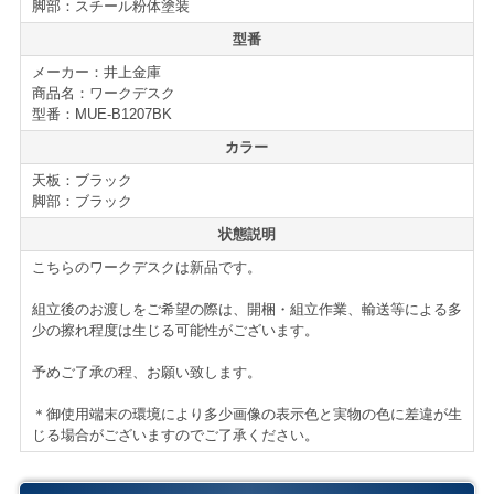
仕様
脚部：スチール粉体塗装
■ H720タイプ
型番
■コードホール
メーカー：井上金庫
■アジャスト機能
商品名：ワークデスク
■
MUEシリーズの商品はこちら
型番：MUE-B1207BK
＊サイズ等の詳細はページ下部に記載がございます。
カラー
天板：ブラック
脚部：ブラック
【送料・配送について】
状態説明
＜自社便＞
＊神奈川、首都圏対応
こちらのワークデスクは新品です。
横浜市内 1,000円（税別）から（軒先渡し ＊簡単な搬
入可）
組立後のお渡しをご希望の際は、開梱・組立作業、輸送等による多
東京都内 5,000円（税別）から
少の擦れ程度は生じる可能性がございます。
＊組立対応可 組立費 1,000円/1台（税別）
予めご了承の程、お願い致します。
＊お客様のご要望に応じたお渡し方法で送料算出致しま
す。
＊御使用端末の環境により多少画像の表示色と実物の色に差違が生
自社便についてはこちら
じる場合がございますのでご了承ください。