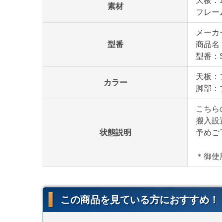
天板：
素材
フレー
メーカ
型番
商品名
型番：S
天板：
カラー
脚部：
こちら
搬入設
状態説明
予めご
＊御使
この商品を見ている方におすすめ！