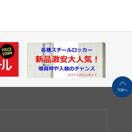
,200（メーカー直送/法人様限定）
（自社便・軒先渡し）
（自社便・搬入作業付き/EV有り）
費 1,000円/1台（税別）
は別途見積もり致します。
ご購入の場合は同梱等、最良の方法で送料を算出させ
す。（要取り寄せ・来店予約）
TOPへ