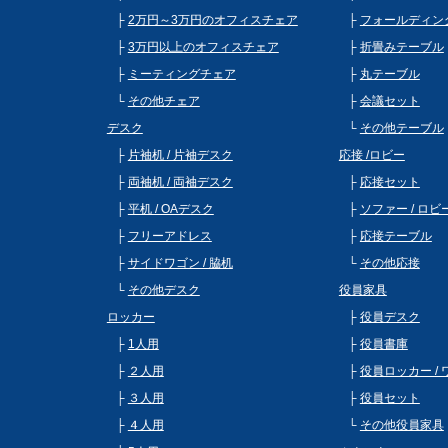
2万円～3万円のオフィスチェア
フォールディン
3万円以上のオフィスチェア
折畳みテーブル
ミーティングチェア
丸テーブル
その他チェア
会議セット
デスク
その他テーブル
片袖机 / 片袖デスク
応接 /ロビー
両袖机 / 両袖デスク
応接セット
平机 / OAデスク
ソファー / ロ
フリーアドレス
応接テーブル
サイドワゴン / 脇机
その他応接
その他デスク
役員家具
ロッカー
役員デスク
1人用
役員書庫
２人用
役員ロッカー /
３人用
役員セット
４人用
その他役員家具