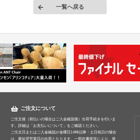
一覧へ戻る
■東京23区 1台 ￥2
3台で￥5,500
3台で￥8,800
＊組立対応可 組立
＊階段作業・経路養生
＊複数（他商品含む）
て頂きます。
＊店頭引き渡し可能で
ご注文について
ご注文後（前払いの場合はご入金確認後）出荷手続きを行いま
す。詳細は「お支払いについて」をご確認ください。
ご注文日またはご入金確認が金曜日14時以降・土日祝日の場合
は、最短翌営業日の出荷となります。一部在庫状況により、発