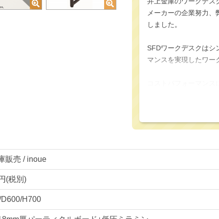
井上金庫のワークデス
メーカーの企業努力、
しました。
SFDワークデスクは
マンスを実現したワー
コストパフォーマンス
ラミン加工が施されて
を設けています。
さらに標準装備で幕板
っています。
売 / inoue
天板4色、脚部2色を
め、どのようなオフィ
0円(税別)
イプは2カラー展開で
/D600/H700
在宅ワークやSOHO