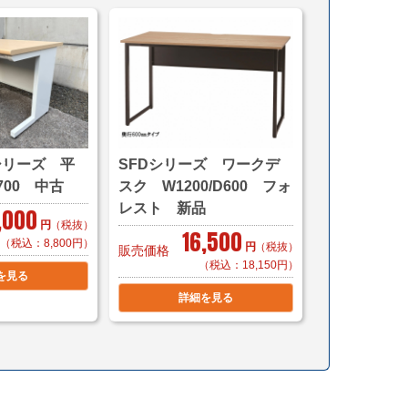
限定)】＊搬入まで
別）でお届け致します。
23区内」「横浜・川崎」「千葉県一部(東京より千葉
お見積り致します。
は別途見積もりとなります。
,100円/1台（税別）
シリーズ 平
SFDシリーズ ワークデ
700 中古
スク W1200/D600 フォ
軒先渡し（要お客様搬入・組立）
レスト 新品
,000
別）でお届け致します。
円
（税抜）
16,500
お見積り致します。
（税込：8,800円）
円
（税抜）
販売価格
（税込：18,150円）
を見る
詳細を見る
,100～（自社便・軒先渡し又はEV有り）
0～（自社便・軒先渡し又はEV有り）
異なります。
費 1,000円/1台（税別）