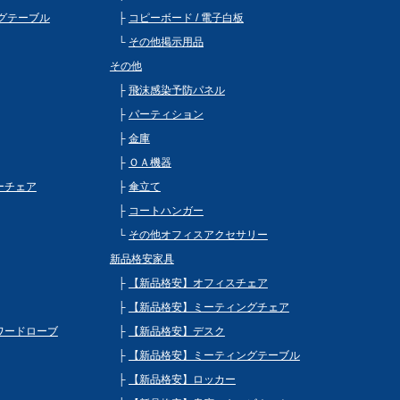
グテーブル
コピーボード / 電子白板
その他掲示用品
その他
飛沫感染予防パネル
パーティション
金庫
ＯＡ機器
ビーチェア
傘立て
コートハンガー
その他オフィスアクセサリー
新品格安家具
【新品格安】オフィスチェア
【新品格安】ミーティングチェア
 ワードローブ
【新品格安】デスク
【新品格安】ミーティングテーブル
【新品格安】ロッカー