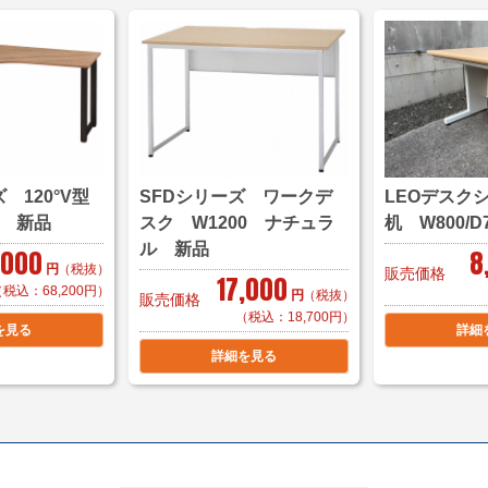
【メーカー配送便(地域
2,000円～/1件（税
＊対応可能地域「東京
市まで」
＊物量、商品によって
＊階段作業、経路養生
＊組立対応可 組立費 1
 120°V型
SFDシリーズ ワークデ
LEOデスク
 新品
スク W1200 ナチュラ
机 W800/D
【小口送り付け便】＊
ル 新品
,000
8
2,000円～/1台（税
円
（税抜）
販売価格
17,000
＊お届け地域によって
（税込：68,200円）
円
（税抜）
販売価格
（税込：18,700円）
を見る
詳細
詳細を見る
＜送料例（税込み）＞
■横浜市内 1台 ￥1
3台で￥2,20
＊区により
＊組立対応可 組立