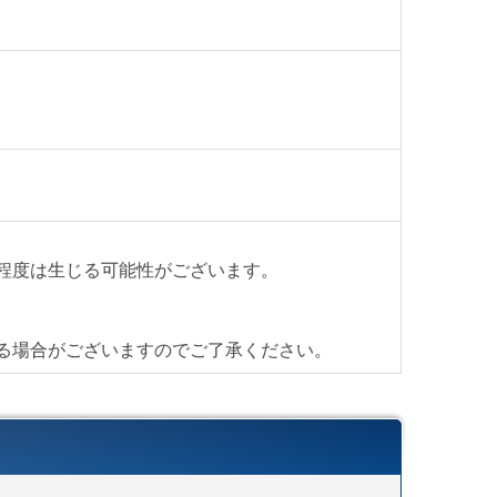
、買い替えの際には是非ご検討下さい。
デスク
はページ下部に記載がございます。
程度は生じる可能性がございます。
】
首都圏対応
（税別）から（軒先渡し ＊簡単な搬入可）
る場合がございますのでご了承ください。
税別）から
じたお渡し方法で送料算出致します。
ら
直送便＞
（利用条件はこちら）