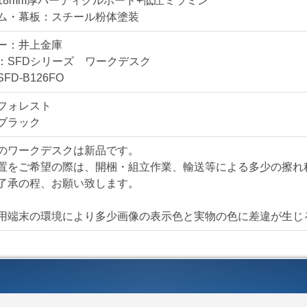
18mm厚パーティクルボード+低圧ミラミン
ワークデスクの新増設
ム・幕板：スチール粉体塗装
仕様・付属品
ー：井上金庫
SFDシリーズ ワーク
：SFDシリーズ ワークデスク
■W1200
FD-B126FO
■D600
フォレスト
■配線落とし
ブラック
＊詳しい仕様・サイズ
のワークデスクは新品です。
置をご希望の際は、開梱・組立作業、輸送等による多少の擦れ
【送料・配送について
了承の程、お願い致します。
＜自社便＞
＊神奈川、
横浜市内 1,000円
用端末の環境により多少画像の表示色と実物の色に差違が生じ
東京都内 5,000円（
＊お客様のご要望に応
自社便についてはこち
＜法人様限定メーカー