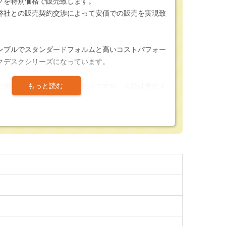
クを特別価格で販売致します。
弊社との販売契約交渉によって安価での販売を実現致
シンプルでスタンダードフォルムと高いコストパフォー
クデスクシリーズになっています。
に優れたワークデスクではありますが、天板は低圧メ
おり、中央奥側には壁面設置時に便利なコード落とし
が付属していますので価格以上のワークテーブルにな
組み合わせたカラー展開（4カラー）がされているた
スにもマッチさせやすくなっています。＊D600㎜タ
す。
の皆様にも人気の商品になっています。