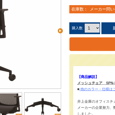
在庫数：
メーカー問い
購入数
【商品解説】
メッシュチェア SPN-
■
他のカラー・仕様は
井上金庫のオフィスチ
メーカーの企業努力、
しました。