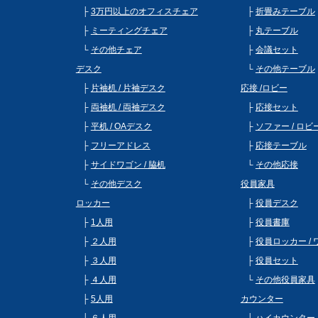
3万円以上のオフィスチェア
折畳みテーブル
ミーティングチェア
丸テーブル
その他チェア
会議セット
デスク
その他テーブル
片袖机 / 片袖デスク
応接 /ロビー
両袖机 / 両袖デスク
応接セット
平机 / OAデスク
ソファー / ロ
フリーアドレス
応接テーブル
サイドワゴン / 脇机
その他応接
その他デスク
役員家具
ロッカー
役員デスク
1人用
役員書庫
２人用
役員ロッカー /
３人用
役員セット
４人用
その他役員家具
5人用
カウンター
６人用
ハイカウンター