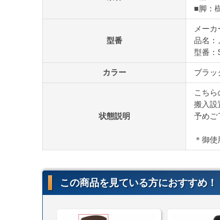
■脚：
メーカ
型番
品名：
型番：S
カラー
ブラッ
こちら
搬入設
状態説明
予めご
＊御使
この商品を見ている方におすすめ！