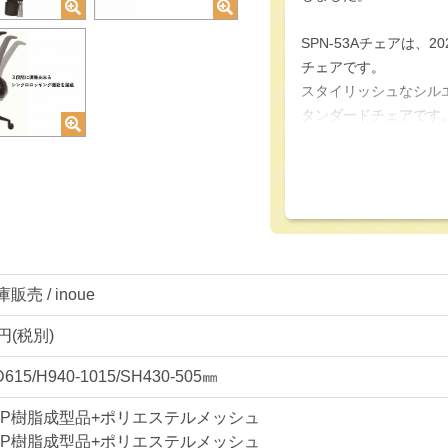
SPN-53Aチェアは
チェアです。
スタイリッシュなシル
タンダードチェアです
スプーンのような流線
ファッショナブルなオ
背座共にメッシュ張地
と同時に、エアコン効
売 / inoue
リクライニングにはシ
疲れにくい快適な角度
0円(税別)
D615/H940-1015/SH430-505㎜
また、ロッキングは3
きなポジションで座る
PP樹脂成型品+ポリエステルメッシュ
PP樹脂成型品+ポリエステルメッシュ