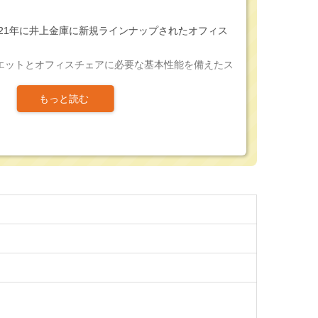
、2021年に井上金庫に新規ラインナップされたオフィス
エットとオフィスチェアに必要な基本性能を備えたス
。
型のシルエットがスタイリッシュな印象与えてくれる
フィスチェアになっています。
となっており、特徴でもあるシルエットを引き立てる
率を高め、空間自体を広く見せる効果もあります。
ンクロロッキング機能を採用、背と座の連動によって
でのリクライングを提供してくれます。
段階の調整式となっており、着座の際に常に自分の好
事が可能です。