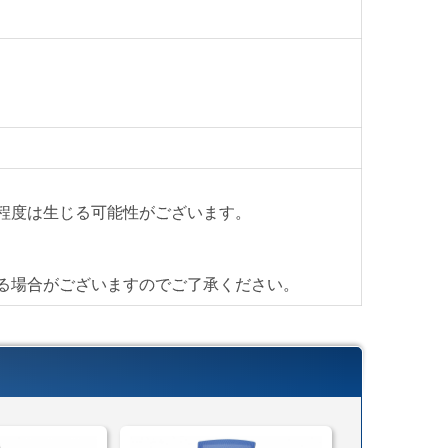
備されている事も特徴です。この価格帯のオフィスチ
売りオプション肘である事が多く、専用設計の肘掛け
。
インと、標準装備の肘掛、基本機能をしっかりと備え
ェアかと思います。
設、買い替えの際には是非ご検討下さい。
程度は生じる可能性がございます。
53A
昇降
る場合がございますのでご了承ください。
機能
細はページ下部に記載がございます。