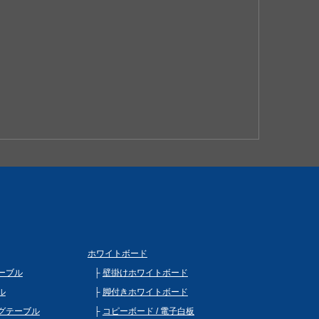
は別途見積もり致します。
ご購入の場合は同梱等、最良の方法で送料を算出させ
す。（要取り寄せ・来店予約）
ホワイトボード
ーブル
壁掛けホワイトボード
ル
脚付きホワイトボード
グテーブル
コピーボード / 電子白板