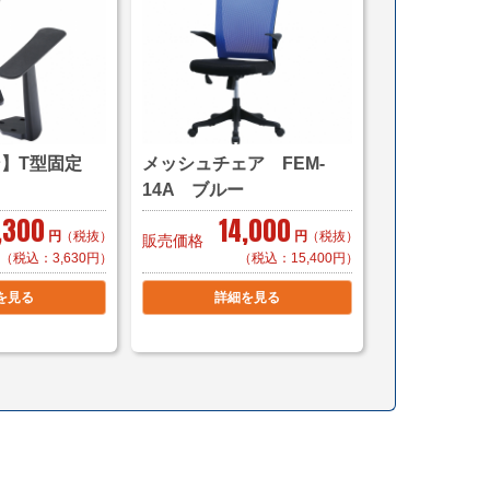
】
首都圏対応
（税別）から（軒先渡し ＊簡単な搬入可）
税別）から
じたお渡し方法で送料算出致します。
ら
】T型固定
メッシュチェア FEM-
14A ブルー
,300
14,000
直送便＞
（利用条件はこちら）
円
（税抜）
円
（税抜）
販売価格
限定)】＊搬入まで
（税込：3,630円）
（税込：15,400円）
別）でお届け致します。
を見る
詳細を見る
23区内」「横浜・川崎」「千葉県一部(東京より千葉
お見積り致します。
は別途見積もりとなります。
,200円/1脚（税別）
軒先渡し（要お客様搬入・組立）
別）でお届け致します。