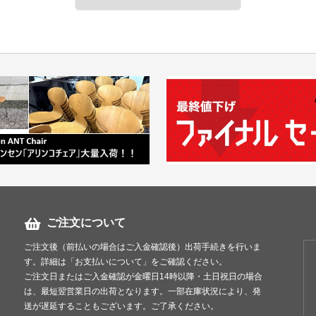
＊お届け地域によって
＜佐川急便＞
（軒先渡
サイズ：200cmまで
料金はこちら
*西濃運輸で出荷する
＜送料例＞（税別）
■横浜市内 1～3脚で
10脚で￥2,00
＊区により
ご注文について
ご注文後（前払いの場合はご入金確認後）出荷手続きを行いま
■東京23区 1脚 ￥3
す。詳細は「お支払いについて」をご確認ください。
1脚 ￥2,000
ご注文日またはご入金確認が金曜日14時以降・土日祝日の場合
5脚で￥5,000
は、最短翌営業日の出荷となります。一部在庫状況により、発
送が遅延することもございます。ご了承ください。