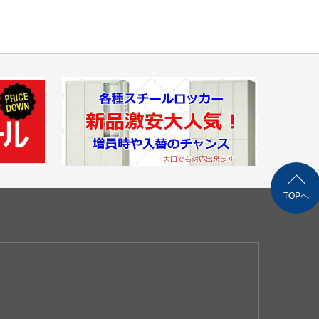
お見積り致します。
し）
(梱包サイズ)＊要お客様組立
場合もございます。
￥1,000～（自社便・軒先渡し又はEV有り）
TOPへ
0～（自社便・軒先渡し）
異なります。
,245（佐川急便/個人宅対応可）
（メーカー直送/法人様限定）
（自社便・軒先渡し）