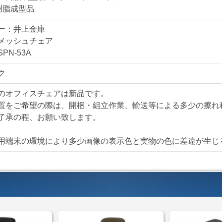
また、肘掛が標準で装
樹脂成型品
ェアの場合、汎用の別
がある事は魅力的です
ー：井上金庫
メッシュチェア
スタイリッシュなデザ
PN-53A
た使い易いオフィスチ
ク
オフィスチェアの新増
のオフィスチェアは新品です。
置をご希望の際は、開梱・組立作業、輸送等による多少の擦れ
仕様・付属品
了承の程、お願い致します。
メッシュチェア SPN-
■ガスシリンダー式座
用端末の環境により多少画像の表示色と実物の色に差違が生じ
■シンクロロッキング
■3段階ロッキング調整
■T型肘付き
■ナイロンキャスター
＊サイズ・型番等の詳