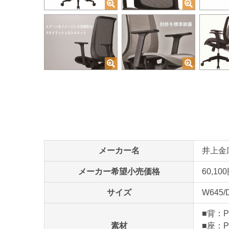
メーカー名
井上金庫販
メーカー希望小売価格
60,10
サイズ
W645/
■背：
素材
■座：