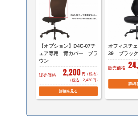
【オプション】D4C-07チ
オフィスチェア
ェア専用 背カバー ブラ
39 ブラッ
ウン
24
販売価格
2,200
円
（税抜）
販売価格
（税込：2,420円）
詳細
詳細を見る