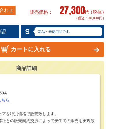
27,300
合わせ
円
（税抜）
販売価格
（税込：30,030円）
S
新品
新品・未使用品です。
カートに入れる
商品詳細
53A
こちら
ェアを特別価格で販売致します。
弊社との販売契約交渉によって安価での販売を実現致