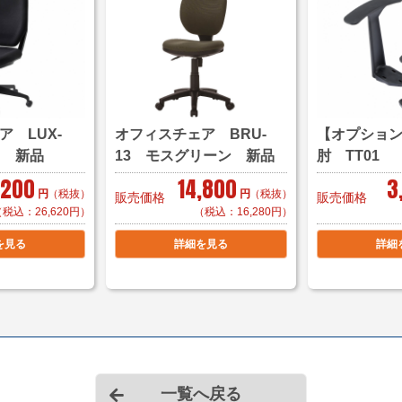
【送料・配送について
＜自社便＞
＊神奈川、
横浜市内 1,000円
東京都内 5,000円（
＊お客様のご要望に応
自社便についてはこち
 LUX-
オフィスチェア BRU-
【オプション
ク 新品
13 モスグリーン 新品
肘 TT01
,200
14,800
3
＜法人様限定メーカー
円
（税抜）
円
（税抜）
販売価格
販売価格
【メーカー配送便(地域
（税込：26,620円）
（税込：16,280円）
2,000円～/1件（税
を見る
詳細を見る
詳細
＊対応可能地域「東京
市まで」
＊物量、商品のよって
＊階段作業、経路養生
＊組立対応可 組立費 1
【小口送り付け便】＊
一覧へ戻る
2,000円～/1脚（税