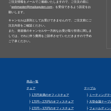
ご注文情報をメールでご連絡いたしますので、ご注文の前に
＊階段作業・経路養生
「
webmaster@imaikaguten.com
」を受信できるよう設定をお
願いします。
＊複数（他商品含む）
て頂きます。
キャンセルは原則としてお受けできませんので、ご注文前にご
＊店頭引き渡し可能で
注文内容をご確認ください。
また、発送後のキャンセルや一方的なお受け取り拒否に関しま
しては、それに伴う費用をご請求させていただきますので予め
ご了承ください。
商品一覧
チェア
テーブル
1万円未満のオフィスチェア
ミーティングテ
1万円～2万円のオフィスチェア
大型会議テーブ
2万円～3万円のオフィスチェア
フォールディン