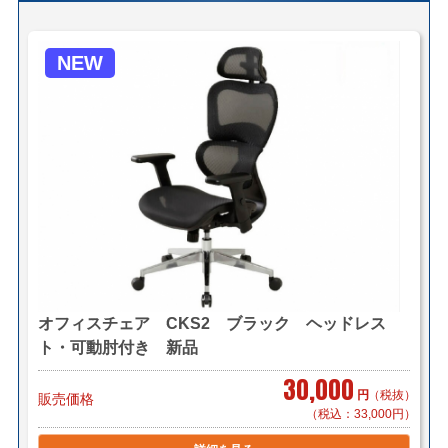
【送料について】
NEW
＜自社便＞
＊神奈川、首都圏対応
横浜市内 1,000円（税別）から（軒先渡し ＊簡単な搬
入可）
東京都内 5,000円（税別）から
＊お客様のご要望に応じたお渡し方法で送料算出致しま
す。
自社便についてはこちら
＜法人様限定メーカー直送便＞
（利用条件はこちら）
【メーカー配送便(地域限定)】＊搬入まで
オフィスチェア CKS2 ブラック ヘッドレス
2,400円～/1件（税別）でお届け致します。
ト・可動肘付き 新品
＊対応可能地域「東京23区内」「横浜・川崎」「千葉県
一部(東京より千葉市まで」
30,000
円
（税抜）
＊物量、商品のよってお見積り致します。
販売価格
（税込：33,000円）
＊階段作業、経路養生は別途見積もりとなります。
＊組立対応可 組立費 850円/1脚（税別）