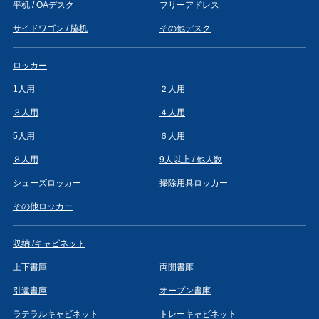
平机 / OAデスク
フリーアドレス
サイドワゴン / 脇机
その他デスク
ロッカー
1人用
２人用
３人用
４人用
5人用
６人用
８人用
9人以上 / 他人数
シューズロッカー
掃除用具ロッカー
その他ロッカー
収納 /キャビネット
上下書庫
両開書庫
引違書庫
オープン書庫
ラテラルキャビネット
トレーキャビネット