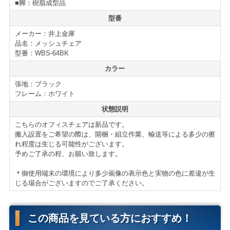
また、ロッキングは3段階の調整式となっており、着座の
■脚：樹脂成型品
際に常に自分の好きなポジションで座る事が可能です。
型番
メーカー：井上金庫
明るく透明感のあるデザインと、オフィスチェアに必要
品名：メッシュチェア
な要素をしっかりと備えたオフィスチェアです。
型番：WBS-64BK
カラー
オフィスチェアの新増設、買い替えの際には是非ご検討
張地：ブラック
下さい。
フレーム：ホワイト
状態説明
仕様・付属品
こちらのオフィスチェアは新品です。
メッシュチェア WBS-64
搬入設置をご希望の際は、開梱・組立作業、輸送等による多少の擦
■ガスシリンダー式座昇降
れ程度は生じる可能性がございます。
■シンクロロッキング機能
予めご了承の程、お願い致します。
■3段階ロッキング調整
＊御使用端末の環境により多少画像の表示色と実物の色に差違が生
■座面奥行調整機能
じる場合がございますのでご了承ください。
■ナイロンキャスター
＊サイズ・型番等の詳細はページ下部に記載がございま
す。
この商品を見ている方におすすめ！