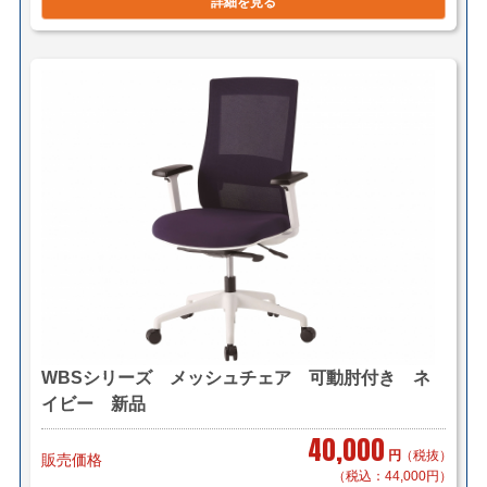
詳細を見る
【小口送り付け便】＊軒先渡し（要お客様搬入・組立）
2,400円～/1脚（税別）でお届け致します。
＊お届け地域によってお見積り致します。
＜佐川急便＞
（軒先渡し）
サイズ：200cmまで(梱包サイズ)＊要お客様組立
料金はこちら
*西濃運輸で出荷する場合もございます。
＜送料例＞（税別）
■横浜市内 1～3脚で￥1,000～（自社便・軒先渡し又は
WBSシリーズ メッシュチェア 可動肘付き ネ
EV有り）
イビー 新品
10脚で￥2,000～（自社便・軒先渡し）
40,000
＊区により異なります。
円
（税抜）
販売価格
＊組立対応可 組立費 500円/1脚（税別）
（税込：44,000円）