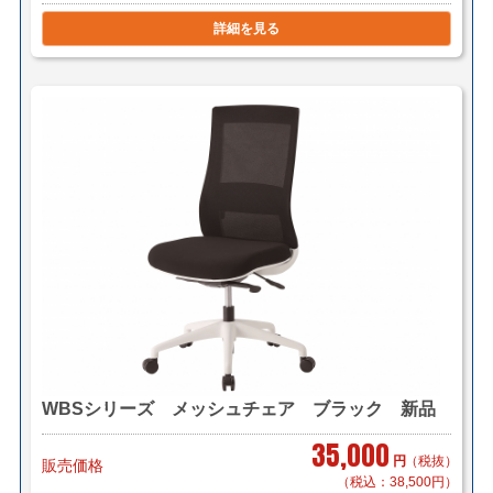
詳細を見る
■東京23区 1脚 ￥2,945（佐川急便/個人宅対応可）
1脚 ￥2,000（メーカー直送/法人様限定）
5脚で￥5,000（自社便・軒先渡し）
＊階段作業・経路養生は別途見積もり致します。
＊複数（他商品含む）ご購入の場合は同梱等、最良の方
法で送料を算出させて頂きます。
＊店頭引き渡し可能です。（要取り寄せ・来店予約）
WBSシリーズ メッシュチェア ブラック 新品
35,000
円
（税抜）
販売価格
（税込：38,500円）