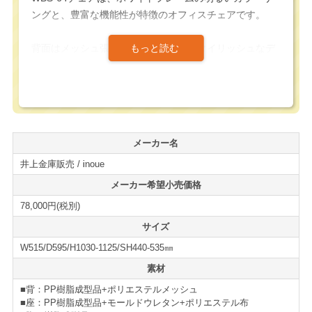
ングと、豊富な機能性が特徴のオフィスチェアです。
背面はメッシュ張地となっており、スタイリッシュなデ
ザイン性と共に、エアコン効率を高め、空間自体を広く
見せる効果もあります。
座面にはモールドウレタンを採用しており、通常のスポ
ンジウレタンと比べて体圧を分散する能力があり、座り
メーカー名
心地にも配慮されたオフィスチェアになっています。
井上金庫販売 / inoue
また、座面には奥行調整機能が搭載されており、身長や
メーカー希望小売価格
着座姿勢に合わせて、座面の奥行長さを変える事が可能
78,000円(税別)
になっています。
サイズ
W515/D595/H1030-1125/SH440-535㎜
リクライニングにはシンクロロッキング機能を採用、背
と座の連動によって疲れにくい快適な角度でのリクライ
素材
ングを提供してくれます。
■背：PP樹脂成型品+ポリエステルメッシュ
■座：PP樹脂成型品+モールドウレタン+ポリエステル布