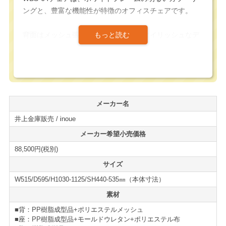
ングと、豊富な機能性が特徴のオフィスチェアです。
背面はメッシュ張地となっており、スタイリッシュなデ
ザイン性と共に、エアコン効率を高め、空間自体を広く
見せる効果もあります。
座面にはモールドウレタンを採用しており、通常のスポ
ンジウレタンと比べて体圧を分散する能力があり、座り
メーカー名
心地にも配慮されたオフィスチェアになっています。
井上金庫販売 / inoue
また、座面には奥行調整機能が搭載されており、身長や
メーカー希望小売価格
着座姿勢に合わせて、座面の奥行長さを変える事が可能
88,500円(税別)
になっています。
サイズ
W515/D595/H1030-1125/SH440-535㎜（本体寸法）
リクライニングにはシンクロロッキング機能を採用、背
と座の連動によって疲れにくい快適な角度でのリクライ
素材
ングを提供してくれます。
■背：PP樹脂成型品+ポリエステルメッシュ
■座：PP樹脂成型品+モールドウレタン+ポリエステル布