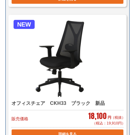
■横浜市内 1～3脚で￥1,000～（自社便・軒先渡し又は
EV有り）
10脚で￥2,000～（自社便・軒先渡し）
＊区により異なります。
NEW
＊組立対応可 組立費 500円/1脚（税別）
■東京23区 1脚 ￥2,945（佐川急便/個人宅対応可）
1脚 ￥2,000（メーカー直送/法人様限定）
5脚で￥5,000（自社便・軒先渡し）
＊階段作業・経路養生は別途見積もり致します。
＊複数（他商品含む）ご購入の場合は同梱等、最良の方
法で送料を算出させて頂きます。
＊店頭引き渡し可能です。（要取り寄せ・来店予約）
オフィスチェア CKH33 ブラック 新品
18,100
円
（税抜）
販売価格
（税込：19,910円）
詳細を見る