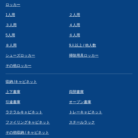
ロッカー
1人用
２人用
３人用
４人用
5人用
６人用
８人用
9人以上 / 他人数
シューズロッカー
掃除用具ロッカー
その他ロッカー
収納 /キャビネット
上下書庫
両開書庫
引違書庫
オープン書庫
ラテラルキャビネット
トレーキャビネット
ファイリングキャビネット
スチールラック
その他収納 / キャビネット