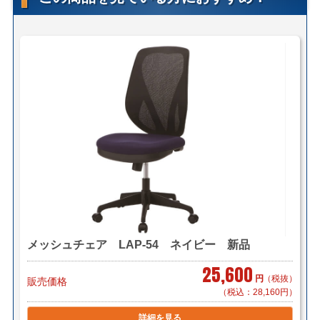
■専用可動肘付き
■ナイロンキャスター
＊サイズ・型番等の詳細はページ下部に記載がございま
す。
【送料について】
＜自社便＞
＊神奈川、首都圏対応
横浜市内 1,000円（税別）から（軒先渡し ＊簡単な搬
入可）
東京都内 5,000円（税別）から
＊お客様のご要望に応じたお渡し方法で送料算出致しま
す。
自社便についてはこちら
メッシュチェア LAP-54 ネイビー 新品
25,600
円
（税抜）
販売価格
＜法人様限定メーカー直送便＞
（利用条件はこちら）
（税込：28,160円）
【メーカー配送便(地域限定)】＊搬入まで
2,400円～/1件（税別）でお届け致します。
詳細を見る