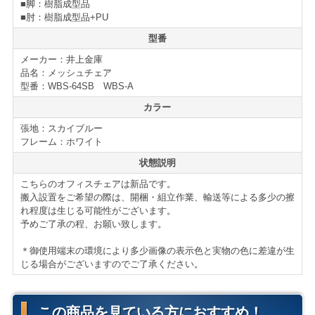
また、ロッキングは3段階の調整式となっており、着座の
■脚：樹脂成型品
■肘：樹脂成型品+PU
際に常に自分の好きなポジションで座る事が可能です。
型番
本WBSチェアは専用の可動肘付きとなっています。
メーカー：井上金庫
6段階の高さ調整と前後左右にも可動が可能な優秀なアジ
品名：メッシュチェア
型番：WBS-64SB WBS-A
ャスタブルアームになっています。
カラー
明るく透明感のあるデザインと、オフィスチェアに必要
張地：スカイブルー
な要素をしっかりと備えたオフィスチェアです。
フレーム：ホワイト
状態説明
オフィスチェアの新増設、買い替えの際には是非ご検討
こちらのオフィスチェアは新品です。
下さい。
搬入設置をご希望の際は、開梱・組立作業、輸送等による多少の擦
れ程度は生じる可能性がございます。
仕様・付属品
予めご了承の程、お願い致します。
メッシュチェア WBS-64
＊御使用端末の環境により多少画像の表示色と実物の色に差違が生
■ガスシリンダー式座昇降
じる場合がございますのでご了承ください。
■シンクロロッキング機能
■3段階ロッキング調整
■座面奥行調整機能
この商品を見ている方におすすめ！