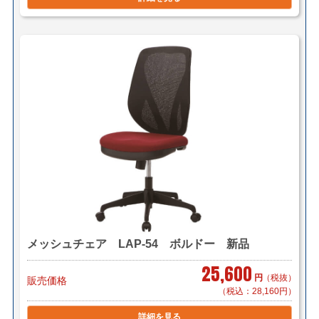
＊対応可能地域「東京23区内」「横浜・川崎」「千葉県
一部(東京より千葉市まで」
＊物量、商品のよってお見積り致します。
＊階段作業、経路養生は別途見積もりとなります。
＊組立対応可 組立費 850円/1脚（税別）
【小口送り付け便】＊軒先渡し（要お客様搬入・組立）
2,400円～/1脚（税別）でお届け致します。
＊お届け地域によってお見積り致します。
＜佐川急便＞
（軒先渡し）
サイズ：200cmまで(梱包サイズ)＊要お客様組立
料金はこちら
メッシュチェア LAP-54 ボルドー 新品
*西濃運輸で出荷する場合もございます。
25,600
円
（税抜）
販売価格
（税込：28,160円）
＜送料例＞（税別）
詳細を見る