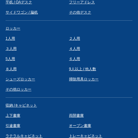
平机 / OAデスク
フリーアドレス
サイドワゴン / 脇机
その他デスク
ロッカー
1人用
２人用
３人用
４人用
5人用
６人用
８人用
9人以上 / 他人数
シューズロッカー
掃除用具ロッカー
その他ロッカー
収納 /キャビネット
上下書庫
両開書庫
引違書庫
オープン書庫
ラテラルキャビネット
トレーキャビネット