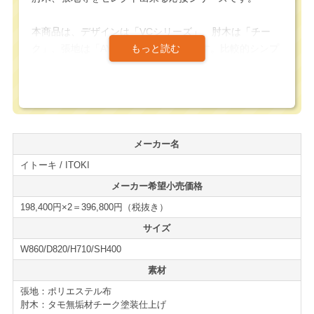
本商品は、デザインは「VCシリーズ」、肘木は「チー
ク」、張地は「AY張地」となっています。比較的シンプ
ルで飽きの来ないチョイスとなっています。
流石のセミオーダーシリーズというだけあり、シンプル
な仕様でもアームチェア1点の定価は20万円程する高級
シリーズです。
メーカー名
イトーキ / ITOKI
VCシリーズは、一見シンプルなデザインの中にも木枠の
土台によって本体が少し浮かしたようなデザインになっ
メーカー希望小売価格
ており、シンプルでありながらしっかりとした存在感を
198,400円×2＝396,800円（税抜き）
持っています。
サイズ
W860/D820/H710/SH400
アームチェア2点のみのセットですが、対面、並列どちら
でもお使い頂けます。
素材
オフィスにはもちろん、ご家庭のリビング等でも高級感
張地：ポリエステル布
を演出してくれる商品かと思います。
肘木：タモ無垢材チーク塗装仕上げ