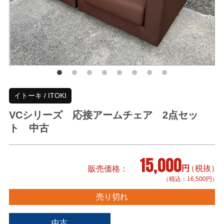
イトーキ / ITOKI
VCシリーズ 応接アームチェア 2点セッ
ト 中古
15,000
円
（税抜）
販売価格
（税込：16,500円）
売り切れ
中古