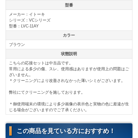
型番
オフィスの応接スペースや、来客用ソファの新増設、買
メーカー：イトーキ
い替えの際には是非ご検討下さい。
シリーズ：VCシリーズ
型番：LVC-11AY
仕様・セット内容
カラー
イトーキ VCシリーズ 応接アームチェアセット
ブラウン
■アームチェア×2
■AY張地
状態説明
＊サイズ等の詳細な仕様はページ下部に記載がございま
こちらの応接セットは中古品です。
す。
常用による多少の傷、スレ、使用感はありますが使用上の問題はご
ざいません。
＊クリーニングにより改善されなかった薄いシミがございます。
【配送について】
弊社にてクリーニングを施しております。
＊御使用端末の環境により多少画像の表示色と実物の色に差違が生
＜自社便＞
＊神奈川、首都圏対応
じる場合がございますのでご了承ください。
横浜市内 1,100円から（軒先渡し ＊簡単な搬入可）
東京都内 5,500円から
＊お客様のご要望に応じたお渡し方法で送料算出致しま
この商品を見ている方におすすめ！
す。