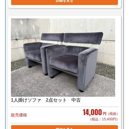
詳細を見る
＊階段作業・経路養生は別途見積もり致します。
＊複数（他商品含む）ご購入の場合は同梱等、最良の方
法で送料を算出させて頂きます。
＊店頭引き渡し可能です。（要事前連絡）
1人掛けソファ 2点セット 中古
14,000
円
（税抜）
販売価格
（税込：15,400円）