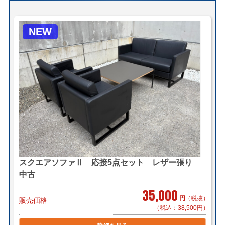
自社便についてはこちら
NEW
＜ヤマトらくらく家財便＞
(搬入・設置までいたします)
サイズ：Ｃランク(250cmまで)×2個口
ヤマトらくらく家財便料金はこちら
＜送料例＞
■横浜市内 1セット ￥1,100～（自社便・軒先渡し）
1セット ￥2,200～（自社便・搬入設置/1
階又はEV有り）
＊区による異なります。
■東京23区 1セット ￥5,500（自社便・軒先渡し）
スクエアソファⅡ 応接5点セット レザー張り
1セット ￥8,250（自社便・搬入設置/1階
中古
又はEV有り）
35,000
円
（税抜）
＊エレベーターに入らない場合は別途料金が発生致しま
販売価格
（税込：38,500円）
す。