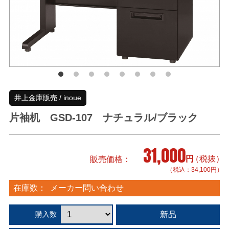
井上金庫販売 / inoue
片袖机 GSD-107 ナチュラル/ブラック
31,000
円
（税抜）
販売価格
（税込：34,100円）
在庫数：
メーカー問い合わせ
新品
購入数