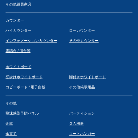
その他役員家具
カウンター
ハイカウンター
ローカウンター
インフォメーションカウンター
その他カウンター
電話台 / 演台等
ホワイトボード
壁掛けホワイトボード
脚付きホワイトボード
コピーボード / 電子白板
その他掲示用品
その他
飛沫感染予防パネル
パーティション
金庫
ＯＡ機器
傘立て
コートハンガー