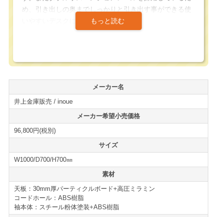
め、引き出しの奥までしっかりと引き出す事ができる使
いやすいデスクになっています。
天板カラー3色、本体カラー2色から組み合わせる事がで
きるため、オフィスの雰囲気に合わせたデスクにする事
ができるため、デザイン要素も備えたデスクになってい
ます。
メーカー名
井上金庫販売 / inoue
さらに、左袖、2段袖も用意されており用途や配置に合わ
せて変更して注文する事が可能になっています。
メーカー希望小売価格
＊ご希望がある場合は、備考欄にご入力下さい。指定が
96,800円(税別)
無い場合は右3段袖になります。
サイズ
W1000/D700/H700㎜
機能性、デザイン、コストパフォーマンスに優れた万能
デスクになっています。
素材
デスクの新増設、買い替えの際には、是非ご検討下さ
天板：30mm厚パーティクルボード+高圧ミラミン
い。
コードホール：ABS樹脂
袖本体：スチール粉体塗装+ABS樹脂