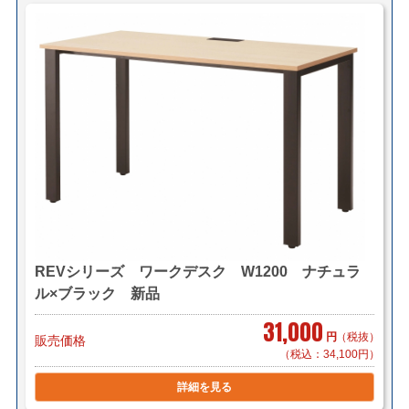
3台で￥2,200～（自社便・軒先渡し又は
EV有り）
＊区により異なります。
＊組立対応可 組立費 1,000円/1台（税
別）
■東京23区 1台 ￥2,200（メーカー直送/法人様限定）
3台で￥5,500（自社便・軒先渡し）
3台で￥8,800（自社便・搬入作業付き/EV
有り）
REVシリーズ ワークデスク W1200 ナチュラ
＊階段作業・経路養生は別途見積もり致します。
ル×ブラック 新品
＊複数（他商品含む）ご購入の場合は同梱等、最良の方
31,000
法で送料を算出させて頂きます。
円
（税抜）
販売価格
＊店頭引き渡し可能です。（要取り寄せ・来店予約）
（税込：34,100円）
詳細を見る