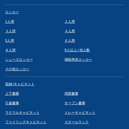
ロッカー
1人用
２人用
３人用
４人用
5人用
６人用
８人用
9人以上 / 他人数
シューズロッカー
掃除用具ロッカー
その他ロッカー
収納 /キャビネット
上下書庫
両開書庫
引違書庫
オープン書庫
ラテラルキャビネット
トレーキャビネット
ファイリングキャビネット
スチールラック