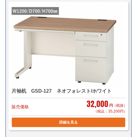
＜法人様限定メーカー直送便＞
（利用条件はこちら）
【メーカー配送便(地域限定)】＊搬入まで
2,000円～/1件（税別）でお届け致します。
＊対応可能地域「東京23区内」「横浜・川崎」「千葉県
一部(東京より千葉市まで」
＊物量、商品によってお見積り致します。
＊階段作業、経路養生は別途見積もりとなります。
＊組立対応可 組立費 2,200円/1台（税別）
【小口送り付け便】＊軒先渡し（要お客様搬入・組立）
片袖机 GSD-127 ネオフォレスト/ホワイト
2,000円～/1台（税別）でお届け致します。
＊お届け地域によってお見積り致します。
32,000
円
（税抜）
販売価格
（税込：35,200円）
＜送料例（税込み）＞
詳細を見る
■横浜市内 1台 ￥1,100～（自社便・軒先渡し又はEV
有り）