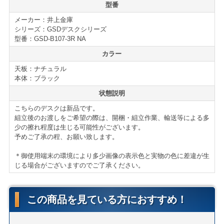
仕様・付属品
型番
GSDデスクシリーズ
メーカー：井上金庫
■オールロック機構
シリーズ：GSDデスクシリーズ
■ダブルサスペンションレール（最下段）
型番：GSD-B107-3R NA
■コードホール
カラー
■仕切り付属
天板：ナチュラル
■鍵2本付属
本体：ブラック
■GSDデスクシリーズはこちら
状態説明
＊サイズ等の詳細はページ下部に記載がございます。
こちらのデスクは新品です。
組立後のお渡しをご希望の際は、開梱・組立作業、輸送等による多
少の擦れ程度は生じる可能性がございます。
【送料・配送について】
予めご了承の程、お願い致します。
＜自社便＞
＊神奈川、首都圏対応
＊御使用端末の環境により多少画像の表示色と実物の色に差違が生
横浜市内 1,000円（税別）から（軒先渡し ＊簡単な搬
じる場合がございますのでご了承ください。
入可）
東京都内 5,000円（税別）から
＊お客様のご要望に応じたお渡し方法で送料算出致しま
この商品を見ている方におすすめ！
す。
自社便についてはこちら