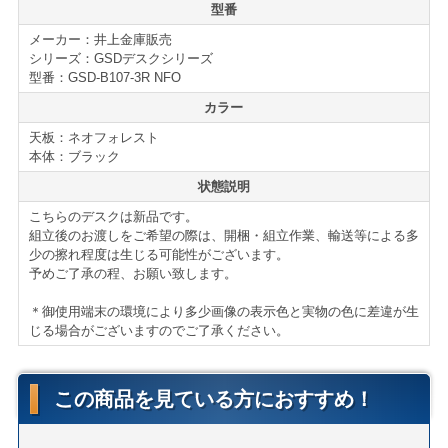
仕様・付属品
型番
GSDデスクシリーズ
メーカー：井上金庫販売
■オールロック機構
シリーズ：GSDデスクシリーズ
■ダブルサスペンションレール（最下段）
型番：GSD-B107-3R NFO
■コードホール
カラー
■仕切り付属
天板：ネオフォレスト
■鍵2本付属
本体：ブラック
■GSDデスクシリーズはこちら
状態説明
＊サイズ等の詳細はページ下部に記載がございます。
こちらのデスクは新品です。
組立後のお渡しをご希望の際は、開梱・組立作業、輸送等による多
少の擦れ程度は生じる可能性がございます。
【送料・配送について】
予めご了承の程、お願い致します。
＜自社便＞
＊神奈川、首都圏対応
＊御使用端末の環境により多少画像の表示色と実物の色に差違が生
横浜市内 1,000円（税別）から（軒先渡し ＊簡単な搬
じる場合がございますのでご了承ください。
入可）
東京都内 5,000円（税別）から
＊お客様のご要望に応じたお渡し方法で送料算出致しま
この商品を見ている方におすすめ！
す。
自社便についてはこちら