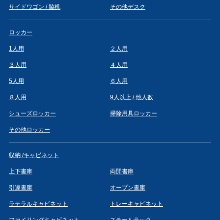
サイドワゴン / 脇机
その他デスク
ロッカー
1人用
２人用
３人用
４人用
5人用
６人用
８人用
9人以上 / 他人数
シューズロッカー
掃除用具ロッカー
その他ロッカー
収納 /キャビネット
上下書庫
両開書庫
引違書庫
オープン書庫
ラテラルキャビネット
トレーキャビネット
ファイリングキャビネット
スチールラック