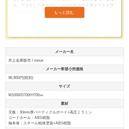
め、引き出しの奥までしっかりと引き出す事ができる使
いやすいデスクになっています。
天板カラー3色、本体カラー2色から組み合わせる事がで
きるため、オフィスの雰囲気に合わせたデスクにする事
ができるため、デザイン要素も備えたデスクになってい
ます。
メーカー名
井上金庫販売 / inoue
さらに、左袖、2段袖も用意されており用途や配置に合わ
せて変更して注文する事が可能になっています。
メーカー希望小売価格
＊ご希望がある場合は、備考欄にご入力下さい。指定が
96,800円(税別)
無い場合は右3段袖になります。
サイズ
W1000/D700/H700㎜
機能性、デザイン、コストパフォーマンスに優れた万能
デスクになっています。
素材
デスクの新増設、買い替えの際には、是非ご検討下さ
天板：30mm厚パーティクルボード+高圧ミラミン
い。
コードホール：ABS樹脂
袖本体：スチール粉体塗装+ABS樹脂