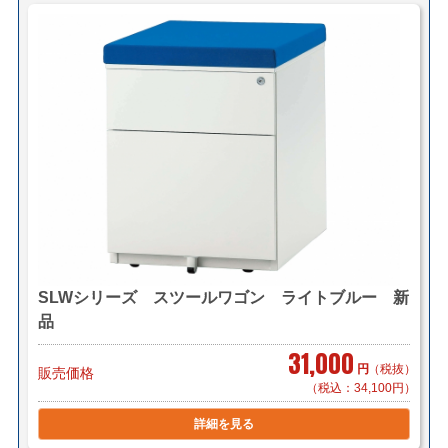
3台で￥2,200～（自社便・軒先渡し又は
EV有り）
＊区により異なります。
＊組立対応可 組立費 1,000円/1台（税
別）
■東京23区 1台 ￥2,200（メーカー直送/法人様限定）
3台で￥5,500（自社便・軒先渡し）
3台で￥8,800（自社便・搬入作業付き/EV
有り）
SLWシリーズ スツールワゴン ライトブルー 新
＊階段作業・経路養生は別途見積もり致します。
品
＊複数（他商品含む）ご購入の場合は同梱等、最良の方
31,000
法で送料を算出させて頂きます。
円
（税抜）
販売価格
＊店頭引き渡し可能です。（要取り寄せ・来店予約）
（税込：34,100円）
詳細を見る