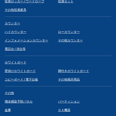
役員ロッカー / ワードローブ
役員セット
その他役員家具
カウンター
ハイカウンター
ローカウンター
インフォメーションカウンター
その他カウンター
電話台 / 演台等
ホワイトボード
壁掛けホワイトボード
脚付きホワイトボード
コピーボード / 電子白板
その他掲示用品
その他
飛沫感染予防パネル
パーティション
金庫
ＯＡ機器