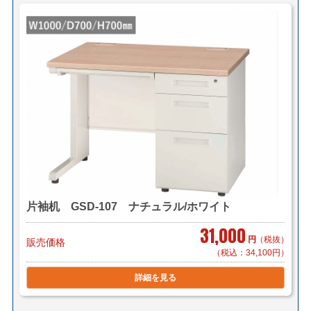
＜法人様限定メーカー直送便＞
（利用条件はこちら）
【メーカー配送便(地域限定)】＊搬入まで
2,000円～/1件（税別）でお届け致します。
＊対応可能地域「東京23区内」「横浜・川崎」「千葉県
一部(東京より千葉市まで」
＊物量、商品によってお見積り致します。
＊階段作業、経路養生は別途見積もりとなります。
＊組立対応可 組立費 2,200円/1台（税別）
【小口送り付け便】＊軒先渡し（要お客様搬入・組立）
片袖机 GSD-107 ナチュラル/ホワイト
2,000円～/1台（税別）でお届け致します。
＊お届け地域によってお見積り致します。
31,000
円
（税抜）
販売価格
（税込：34,100円）
＜送料例（税込み）＞
詳細を見る
■横浜市内 1台 ￥1,100～（自社便・軒先渡し又はEV
有り）