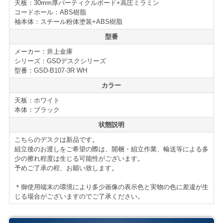
天板：30mm厚パーティクルボード+高圧ミラミン
コードホール：ABS樹脂
仕様・付属品
袖本体：スチール粉体塗装+ABS樹脂
GSDデスクシリーズ
型番
■オールロック機構
■ダブルサスペンションレール（最下段）
メーカー：井上金庫
シリーズ：GSDデスクシリーズ
■コードホール
型番：GSD-B107-3R WH
■仕切り付属
カラー
■鍵2本付属
■GSDデスクシリーズはこちら
天板：ホワイト
＊サイズ等の詳細はページ下部に記載がございます。
本体：ブラック
状態説明
こちらのデスクは新品です。
【送料・配送について】
組立後のお渡しをご希望の際は、開梱・組立作業、輸送等による多
＜自社便＞
＊神奈川、首都圏対応
少の擦れ程度は生じる可能性がございます。
予めご了承の程、お願い致します。
横浜市内 1,000円（税別）から（軒先渡し ＊簡単な搬
入可）
＊御使用端末の環境により多少画像の表示色と実物の色に差違が生
東京都内 5,000円（税別）から
じる場合がございますのでご了承ください。
＊お客様のご要望に応じたお渡し方法で送料算出致しま
す。