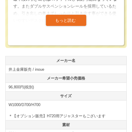
す。またダブルサスペンションレールを採用しているた
め、引き出しの奥までしっかりと引き出す事ができる使
いやすいデスクになっています。
天板カラー3色、本体カラー2色から組み合わせる事がで
きるため、オフィスの雰囲気に合わせたデスクにする事
ができるため、デザイン要素も備えたデスクになってい
ます。
メーカー名
井上金庫販売 / inoue
さらに、左袖、2段袖も用意されており用途や配置に合わ
せて変更して注文する事が可能になっています。
メーカー希望小売価格
＊ご希望がある場合は、備考欄にご入力下さい。指定が
96,800円(税別)
無い場合は右3段袖になります。
サイズ
W1000/D700/H700
機能性、デザイン、コストパフォーマンスに優れた万能
デスクになっています。
＊【オプション販売】H720用アジャスターもございます
デスクの新増設、買い替えの際には、是非ご検討下さ
素材
い。