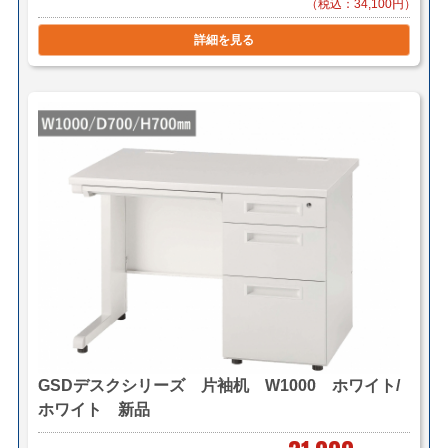
（税込：34,100円）
有り）
詳細を見る
3台で￥2,200～（自社便・軒先渡し又は
EV有り）
＊区により異なります。
＊組立対応可 組立費 1,000円/1台（税
別）
■東京23区 1台 ￥2,200（メーカー直送/法人様限定）
3台で￥5,500（自社便・軒先渡し）
3台で￥8,800（自社便・搬入作業付き/EV
有り）
＊階段作業・経路養生は別途見積もり致します。
＊複数（他商品含む）ご購入の場合は同梱等、最良の方
法で送料を算出させて頂きます。
GSDデスクシリーズ 片袖机 W1000 ホワイト/
＊店頭引き渡し可能です。（要取り寄せ・来店予約）
ホワイト 新品