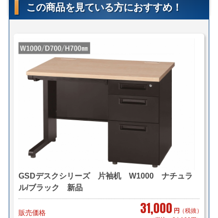
この商品を見ている方におすすめ！
自社便についてはこちら
＜法人様限定メーカー直送便＞
（利用条件はこちら）
【メーカー配送便(地域限定)】＊搬入まで
2,000円～/1件（税別）でお届け致します。
＊対応可能地域「東京23区内」「横浜・川崎」「千葉県
一部(東京より千葉市まで」
＊物量、商品によってお見積り致します。
＊階段作業、経路養生は別途見積もりとなります。
＊組立対応可 組立費 2,200円/1台（税別）
【小口送り付け便】＊軒先渡し（要お客様搬入・組立）
2,000円～/1台（税別）でお届け致します。
＊お届け地域によってお見積り致します。
GSDデスクシリーズ 片袖机 W1000 ナチュラ
ル/ブラック 新品
31,000
＜送料例（税込み）＞
円
（税抜）
販売価格
■横浜市内 1台 ￥1,100～（自社便・軒先渡し又はEV