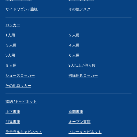
サイドワゴン / 脇机
その他デスク
ロッカー
1人用
２人用
３人用
４人用
5人用
６人用
８人用
9人以上 / 他人数
シューズロッカー
掃除用具ロッカー
その他ロッカー
収納 /キャビネット
上下書庫
両開書庫
引違書庫
オープン書庫
ラテラルキャビネット
トレーキャビネット