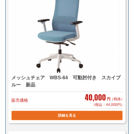
＜送料例＞
■横浜市内 1台 ￥1,100～（自社便・軒先渡し）＊要
お客様搬入・組立
1台 ￥2,200～（自社便・搬入設置/1階又
はEV有り）
＊区により異なります。
■東京23区 1台 ￥5,500（自社便・軒先渡し）＊要お
客様搬入・組立
メッシュチェア WBS-64 可動肘付き スカイブ
1台 ￥8,800（自社便・搬入設置/1階又は
ルー 新品
EV有り）
40,000
円
（税抜）
販売価格
（税込：44,000円）
＊複数（他商品含む）ご購入の場合は同梱等、最良の方
詳細を見る
法で送料を算出させて頂きます。
＊店頭引き渡し可能です。（要事前連絡）