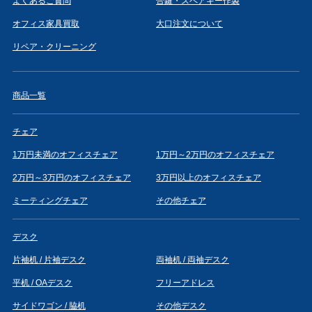
よくあるご質問
合鍵・スペアキー作製
オフィス家具買取
大口注文について
リペア・クリーニング
商品一覧
チェア
1万円未満のオフィスチェア
1万円～2万円のオフィスチェア
2万円～3万円のオフィスチェア
3万円以上のオフィスチェア
ミーティングチェア
その他チェア
デスク
片袖机 / 片袖デスク
両袖机 / 両袖デスク
平机 / OAデスク
フリーアドレス
サイドワゴン / 脇机
その他デスク