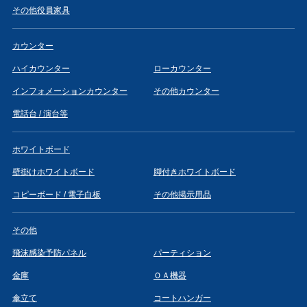
その他役員家具
カウンター
ハイカウンター
ローカウンター
インフォメーションカウンター
その他カウンター
電話台 / 演台等
ホワイトボード
壁掛けホワイトボード
脚付きホワイトボード
コピーボード / 電子白板
その他掲示用品
その他
飛沫感染予防パネル
パーティション
金庫
ＯＡ機器
傘立て
コートハンガー