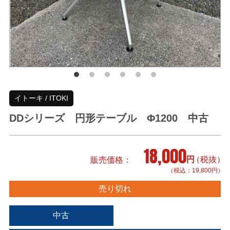
イトーキ / ITOKI
DDシリーズ 円形テーブル Φ1200 中古
18,000
円
（税抜）
販売価格
（税込：19,800円）
売り切れ
中古