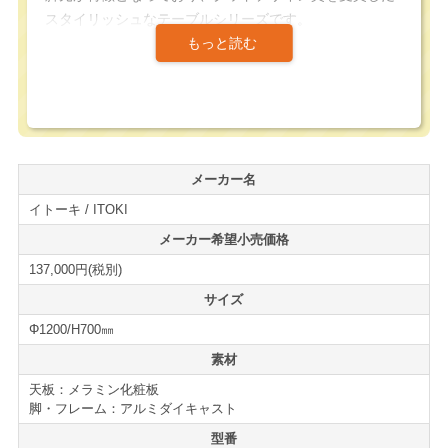
スタイリッシュなテーブルシリーズです。
天板は船底型の天板になっており、しっかりとした厚み
がありながら、エッジ部をシャープなデザインにする事
でスマートな印象を与えてくれます。
アルミダイキャスト製の脚部は十字脚となっており、立
メーカー名
ち上がりの際に天板に手をついても転倒する事が無いよ
イトーキ / ITOKI
うに、安定感のある構造となっています。
メーカー希望小売価格
打合せやスペースにはもちろん、休憩スペースやロビー
137,000円(税別)
等のバブリックなシーンにもお使頂けるテーブルとなっ
サイズ
ています。
Φ1200/H700㎜
ミーティングテーブルの新増設、買い替えの際には是非
素材
ご検討下さい。
天板：メラミン化粧板
脚・フレーム：アルミダイキャスト
＜仕様＞
型番