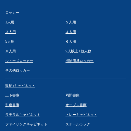
ロッカー
1人用
２人用
３人用
４人用
5人用
６人用
８人用
9人以上 / 他人数
シューズロッカー
掃除用具ロッカー
その他ロッカー
収納 /キャビネット
上下書庫
両開書庫
引違書庫
オープン書庫
ラテラルキャビネット
トレーキャビネット
ファイリングキャビネット
スチールラック