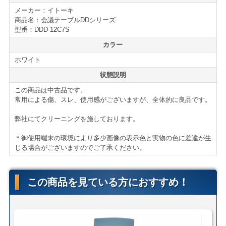
■円形
メーカー：イトーキ
■十字脚
商品名：会議テーブルDDシリーズ
■Ｓミラミン天板
型番：DDD-12C7S
■2005年度 グッドデザイン賞受賞
カラー
＊サイズ等の詳細はページ下部に記載がございます。
ホワイト
状態説明
【送料・配送について】
この商品は中古品です。
＜自社便＞
＊神奈川、首都圏対応
常用による傷、スレ、使用感がございますが、全体的に良品です。
横浜市内 1,100円から
弊社にてクリーニングを施しております。
東京都内 5,500円から
＊ご住所・搬入条件で異なります
＊御使用端末の環境により多少画像の表示色と実物の色に差違が生
＊お客様のご要望に応じたお渡し方法で送料算出致しま
じる場合がございますのでご了承ください。
す。
自社便についてはこちら
この商品を見ている方におすすめ！
＜ヤマトらくらく家財便＞
(搬入・設置までいたします)
サイズ：Ｅランク(350cmまで)
ヤマトらくらく家財便料金はこちら