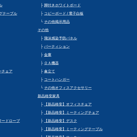
ル
脚付きホワイトボード
グテーブル
コピーボード / 電子白板
その他掲示用品
その他
飛沫感染予防パネル
パーティション
金庫
ＯＡ機器
ビーチェア
傘立て
コートハンガー
その他オフィスアクセサリー
新品格安家具
【新品格安】オフィスチェア
【新品格安】ミーティングチェア
 ワードローブ
【新品格安】デスク
【新品格安】ミーティングテーブル