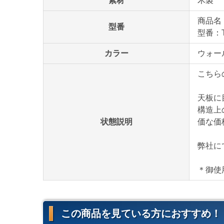
素材
木製
商品名
型番
型番：T
カラー
ウォー
こちら
天板に
構造上
状態説明
価な価
弊社に
＊御使
この商品を見ている方におすすめ！