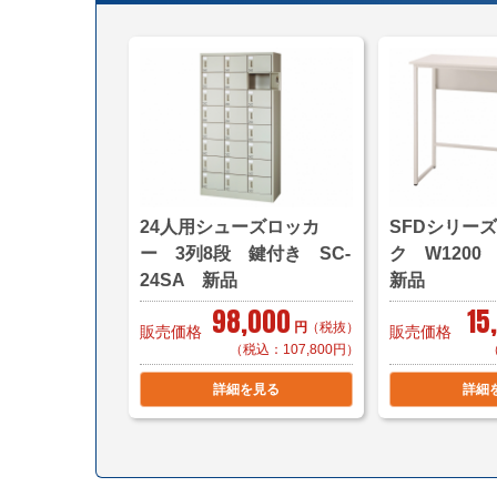
24人用シューズロッカ
SFDシリー
ー 3列8段 鍵付き SC-
ク W120
24SA 新品
新品
98,000
15
円
（税抜）
販売価格
販売価格
（税込：107,800円）
詳細を見る
詳細