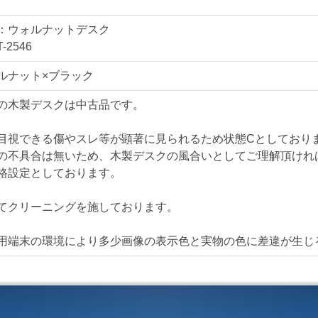
ざいます。
とはいえ目立つ傷では
：ウォルナットデスク
-2546
デスクの新増設、買い
ルナット×ブラック
仕様・機能
の木製デスクは中古品です。
ウォルナットデスク T-
■W1100/D500/H725㎜
目視できる傷やスレ等が顕著に見られるため状態Cとしており
■センター引き出し
の不具合は無いため、木製デスクの風合いとしてご理解頂けれ
■アジャスト機能
格設定としております。
てクリーニングを施しております。
【送料・配送について
＜自社便＞
＊神奈川、
用端末の環境により多少画像の表示色と実物の色に差違が生じ
横浜市内 1,100円か
東京都内 5,500円か
＊ご住所・搬入条件で
＊お客様のご要望に応
自社便についてはこち