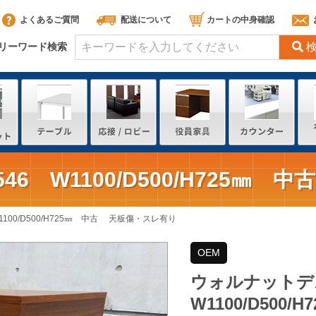
よくあるご質問
配送について
カートの中身確認
リーワード検索
46 W1100/D500/H725㎜
100/D500/H725㎜ 中古 天板傷・スレ有り
OEM
ウォルナットデス
W1100/D50