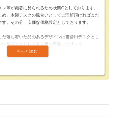
スレ等が顕著に見られるため状態Cとしております。
ため、木製デスクの風合いとしてご理解頂ければまだ
です。その分、安価な価格設定としております。
した落ち着いた品のあるデザインは書斎用デスクとし
の学習デスクとしても人気の商品になります。
美しい木目が特徴のデスクです。ミッドセンチュリー
ており、落ち着いた色合いと温かみのある素材がお部
してくれます。
ブラックの脚部は昨今のオフィスの流行色でもあり、
ったスタイリッシュなデザインとなっています。
納を設けており、A4の書類を入れる事ができるサイ
。
的に良品ですが、天板に目視できるキズやスレ等はご