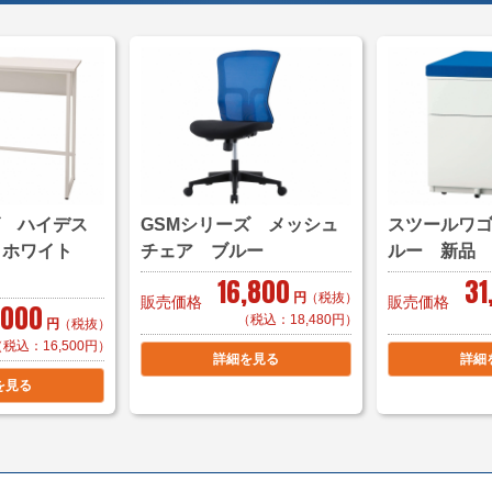
＜家財おまかせ便＞
(
サイズ：Ｃランク(250
家財おまかせ便料金は
＜送料例＞
■横浜市内 1台 ￥1
ズ ハイデス
GSMシリーズ メッシュ
スツールワ
1台 ￥2,200～
0 ホワイト
チェア ブルー
ルー 新品
＊区により
16,800
31
円
（税抜）
販売価格
販売価格
,000
■東京23区 1台 ￥
（税込：18,480円）
円
（税抜）
1台 ￥8,800～
（税込：16,500円）
詳細を見る
詳細
＊複数商品の同
を見る
■大阪府 1台 ￥9,