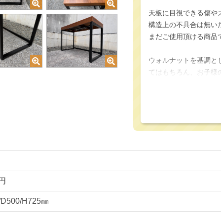
天板に目視できる傷や
構造上の不具合は無い
まだご使用頂ける商品
ウォルナットを基調と
てはもちろん、お子様
直線的なフォルムと、
時代のテイストを持っ
屋の印象を暖かく演出
ウォルナットの天板と
古さと新しさを併せ持
天板下には引き出し収
0円
ズに設定されています
/D500/H725㎜
中古デスクとして全体