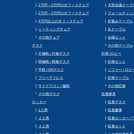
1万円～2万円のオフィスチェア
大型会議テーブ
2万円～3万円のオフィスチェア
フォールディン
3万円以上のオフィスチェア
折畳みテーブル
ミーティングチェア
丸テーブル
その他チェア
会議セット
デスク
その他テーブル
片袖机 / 片袖デスク
応接 /ロビー
両袖机 / 両袖デスク
応接セット
平机 / OAデスク
ソファー / ロ
フリーアドレス
応接テーブル
サイドワゴン / 脇机
その他応接
その他デスク
役員家具
ロッカー
役員デスク
1人用
役員書庫
２人用
役員ロッカー /
３人用
役員セット