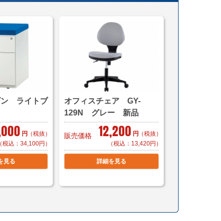
搬入・設置までいたします)
cmまで)
こちら
,100～（自社便・軒先渡し＊要お客様搬入）
ゴン ライトブ
オフィスチェア GY-
（自社便・搬入設置/1階又はEV有り）
129N グレー 新品
異なります。
,000
12,200
円
（税抜）
円
（税抜）
販売価格
5,500～（自社便・軒先渡し＊要お客様搬入）
（税込：34,100円）
（税込：13,420円）
（自社便・搬入設置/1階又はEV有り）
を見る
詳細を見る
時配送も可能です。
400（家財おまかせ便/搬入作業付き）