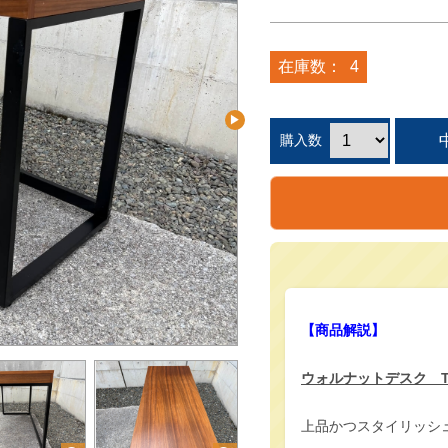
在庫数：
4
購入数
【商品解説】
ウォルナットデスク T-
上品かつスタイリッシ