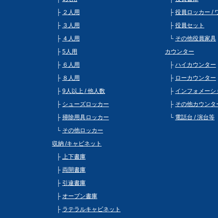
２人用
役員ロッカー /
３人用
役員セット
４人用
その他役員家具
5人用
カウンター
６人用
ハイカウンター
８人用
ローカウンター
9人以上 / 他人数
インフォメーシ
シューズロッカー
その他カウンタ
掃除用具ロッカー
電話台 / 演台等
その他ロッカー
収納 /キャビネット
上下書庫
両開書庫
引違書庫
オープン書庫
ラテラルキャビネット