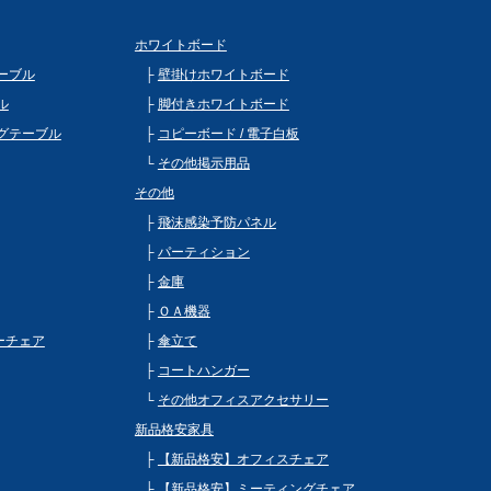
ホワイトボード
ーブル
壁掛けホワイトボード
ル
脚付きホワイトボード
グテーブル
コピーボード / 電子白板
その他掲示用品
その他
飛沫感染予防パネル
パーティション
金庫
ＯＡ機器
ビーチェア
傘立て
コートハンガー
その他オフィスアクセサリー
新品格安家具
【新品格安】オフィスチェア
【新品格安】ミーティングチェア