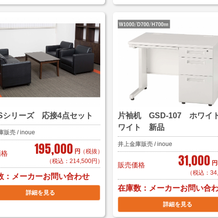
NSシリーズ 応接4点セット
片袖机 GSD-107 ホワイト
ワイト 新品
売 / inoue
195,000
井上金庫販売 / inoue
円
（税抜）
価格
31,000
（税込：214,500円）
円
販売価格
（税込：34
数
メーカーお問い合わせ
在庫数
メーカーお問い合
詳細を見る
詳細を見る