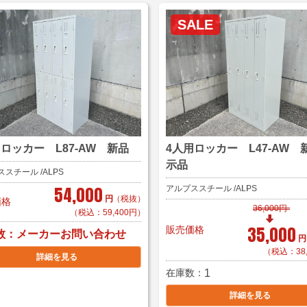
SALE
用ロッカー L87-AW 新品
4人用ロッカー L47-AW 
示品
スチール /ALPS
54,000
アルプススチール /ALPS
円
（税抜）
価格
36,000円
（税込：59,400円）
35,000
販売価格
数
メーカーお問い合わせ
円
（税込：38
詳細を見る
在庫数
1
詳細を見る