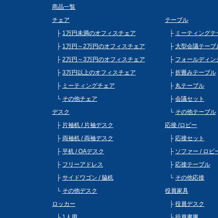
商品一覧
チェア
テーブル
1万円未満のオフィスチェア
ミーティングテ
1万円～2万円のオフィスチェア
大型会議テーブ
2万円～3万円のオフィスチェア
フォールディン
3万円以上のオフィスチェア
折畳みテーブル
ミーティングチェア
丸テーブル
その他チェア
会議セット
デスク
その他テーブル
片袖机 / 片袖デスク
応接 /ロビー
両袖机 / 両袖デスク
応接セット
平机 / OAデスク
ソファー / ロ
フリーアドレス
応接テーブル
サイドワゴン / 脇机
その他応接
その他デスク
役員家具
ロッカー
役員デスク
1人用
役員書庫