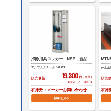
掃除用具ロッカー NSP 新品
MT
アルプススチール / ALPS
井上金庫販
19,300
円
（税抜）
販売価格
販売
（税込：21,230円）
在庫数
在庫
メーカーお問い合わせ
詳細を見る