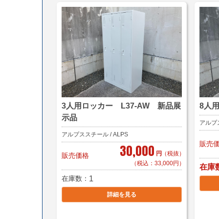
3人用ロッカー L37-AW 新品展
8人
示品
アルプス
アルプススチール / ALPS
販売
30,000
円
（税抜）
販売価格
（税込：33,000円）
在庫
在庫数
1
詳細を見る