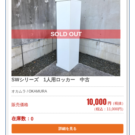
SWシリーズ 1人用ロッカー 中古
オカムラ / OKAMURA
10,000
円
（税抜）
販売価格
（税込：11,000円）
在庫数
0
詳細を見る