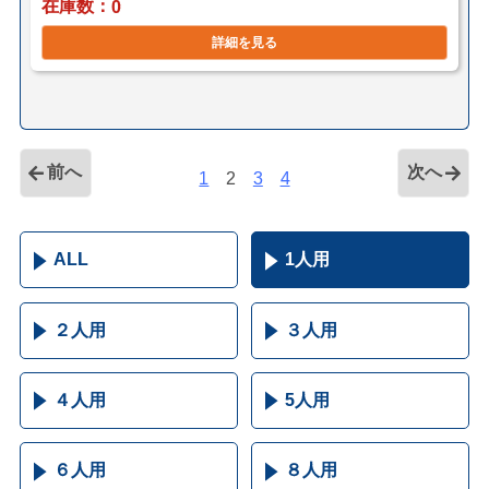
在庫数
0
詳細を見る
前へ
次へ
1
2
3
4
ALL
1人用
２人用
３人用
４人用
5人用
６人用
８人用