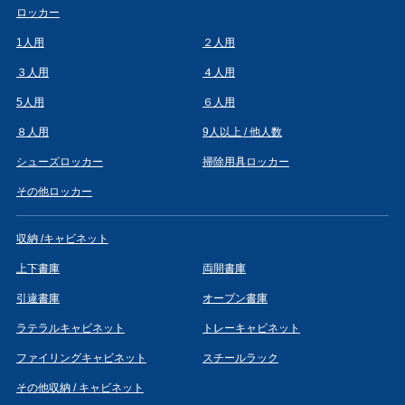
ロッカー
1人用
２人用
３人用
４人用
5人用
６人用
８人用
9人以上 / 他人数
シューズロッカー
掃除用具ロッカー
その他ロッカー
収納 /キャビネット
上下書庫
両開書庫
引違書庫
オープン書庫
ラテラルキャビネット
トレーキャビネット
ファイリングキャビネット
スチールラック
その他収納 / キャビネット