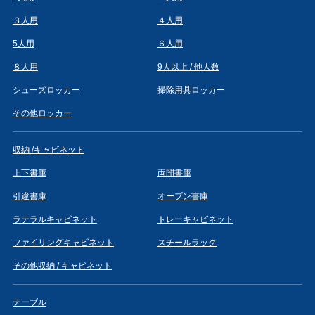
３人用
４人用
5人用
６人用
８人用
9人以上 / 他人数
シューズロッカー
掃除用具ロッカー
その他ロッカー
収納 /キャビネット
上下書庫
両開書庫
引違書庫
オープン書庫
ラテラルキャビネット
トレーキャビネット
ファイリングキャビネット
スチールラック
その他収納 / キャビネット
テーブル