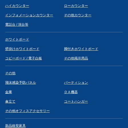
ハイカウンター
ローカウンター
インフォメーションカウンター
その他カウンター
電話台 / 演台等
ホワイトボード
壁掛けホワイトボード
脚付きホワイトボード
コピーボード / 電子白板
その他掲示用品
その他
飛沫感染予防パネル
パーティション
金庫
ＯＡ機器
傘立て
コートハンガー
その他オフィスアクセサリー
新品格安家具