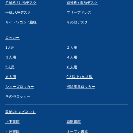
片袖机 / 片袖デスク
両袖机 / 両袖デスク
平机 / OAデスク
フリーアドレス
サイドワゴン / 脇机
その他デスク
ロッカー
1人用
２人用
３人用
４人用
5人用
６人用
８人用
9人以上 / 他人数
シューズロッカー
掃除用具ロッカー
その他ロッカー
収納 /キャビネット
上下書庫
両開書庫
引違書庫
オープン書庫